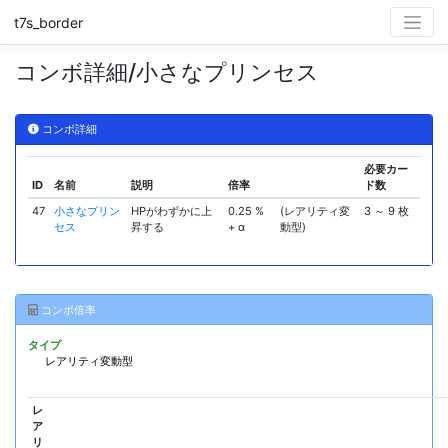
t7s_border
コンボ詳細/小さなプリンセス
コンボ詳細
必要カー
ID
名前
説明
倍率
ド数
47
小さなプリン
HPがわずかに上
0.25 %
(レアリティ変
3 ～ 9 枚
セス
昇する
+ α
動型)
コンボ倍率
タイプ
レアリティ変動型
レ
ア
リ