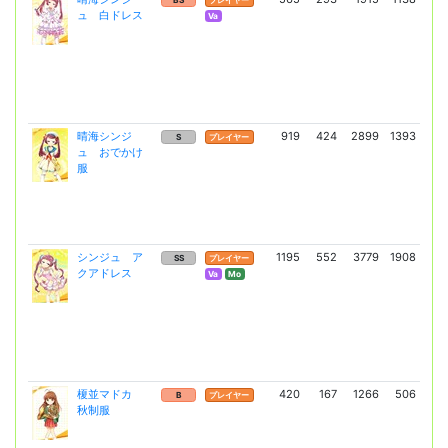
BS
プレイヤー
ュ 白ドレス
(2
Va
晴海シンジ
919
424
2899
1393
49
S
プレイヤー
ュ おでかけ
(3
服
シンジュ ア
1195
552
3779
1908
6
SS
プレイヤー
クアドレス
(48
Va
Mo
榎並マドカ
420
167
1266
506
2
B
プレイヤー
秋制服
(1