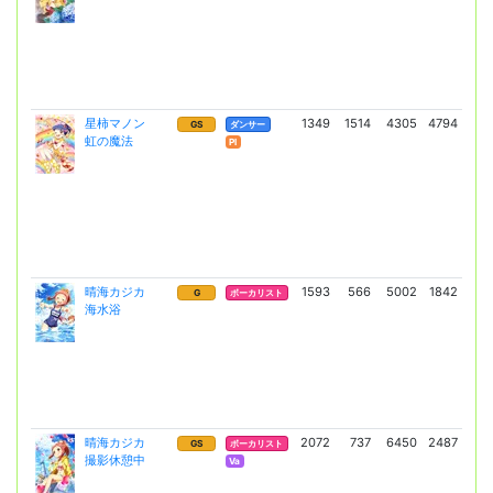
星柿マノン
1349
1514
4305
4794
13
GS
ダンサー
虹の魔法
(9
Pl
晴海カジカ
1593
566
5002
1842
8
G
ボーカリスト
海水浴
(6
晴海カジカ
2072
737
6450
2487
16
GS
ボーカリスト
撮影休憩中
(12
Va