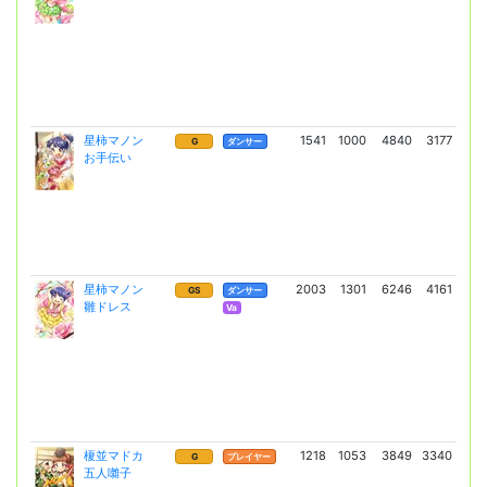
星柿マノン
1541
1000
4840
3177
8
G
ダンサー
お手伝い
(6
星柿マノン
2003
1301
6246
4161
16
GS
ダンサー
雛ドレス
(11
Va
榎並マドカ
1218
1053
3849
3340
6
G
プレイヤー
五人囃子
(4