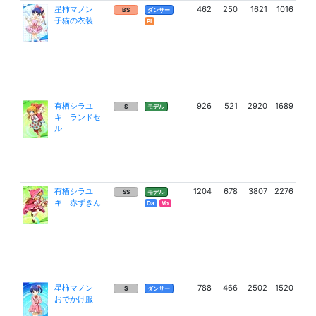
星柿マノン
462
250
1621
1016
2
BS
ダンサー
子猫の衣装
(1
Pl
有栖シラユ
926
521
2920
1689
4
S
モデル
キ ランドセ
(3
ル
有栖シラユ
1204
678
3807
2276
6
SS
モデル
キ 赤ずきん
(48
Da
Vo
星柿マノン
788
466
2502
1520
42
S
ダンサー
おでかけ服
(3