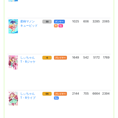
星柿マノン
1025
606
3285
2065
5
SS
ダンサー
キューピッド
(4
Pl
Vo
しぃちゃん
1649
542
5172
1769
8
G
プレイヤー
T・Rジャケ
(64
しぃちゃん
2144
705
6664
2394
17
GS
プレイヤー
T・Rライブ
(12
Da