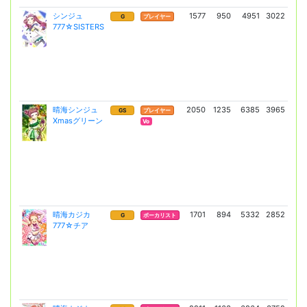
シンジュ
1577
950
4951
3022
84
G
プレイヤー
777☆SISTERS
(6
晴海シンジュ
2050
1235
6385
3965
16
GS
プレイヤー
Xmasグリーン
(12
Vo
晴海カジカ
1701
894
5332
2852
9
G
ボーカリスト
777☆チア
(66