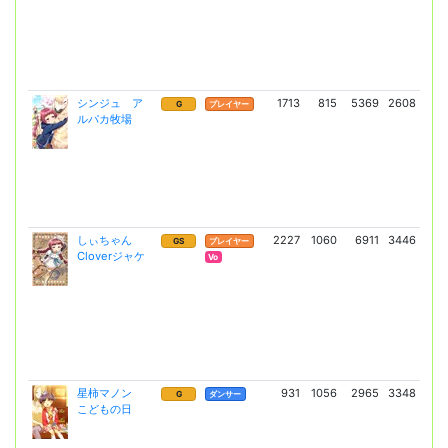
シンジュ ア
1713
815
5369
2608
9
G
プレイヤー
ルパカ牧場
(66
しぃちゃん
2227
1060
6911
3446
17
GS
プレイヤー
Cloverジャケ
(12
Vo
星柿マノン
931
1056
2965
3348
50
G
ダンサー
こどもの日
(3