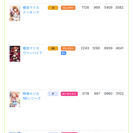
榎並マドカ
1726
969
5409
3082
9
G
プレイヤー
クッキング
(6
榎並マドカ
2243
1260
6959
4041
17
GS
プレイヤー
ヴァンパイア
(12
Da
晴海カジカ
3174
967
9960
3103
17
P
ボーカリスト
NDシリーズ
(12