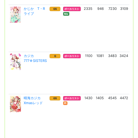
かじか T・R
2335
946
7230
3109
18
GS
ボーカリスト
ライブ
(13
Mo
カジカ
1100
1081
3483
3424
5
G
ボーカリスト
777☆SISTERS
(4
晴海カジカ
1430
1405
4545
4472
13
GS
ボーカリスト
Xmasレッド
(98
Pl