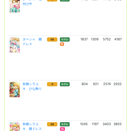
付け中
(5
ターシャ 雛
1837
1309
5752
4187
15
GS
モデル
ドレス
(11
Pl
有栖シラユ
804
921
2574
2932
4
G
モデル
キ ひな飾り
(3
有栖シラユ
1045
1197
3403
3855
11
GS
モデル
キ 雛ドレス
(8
Vo