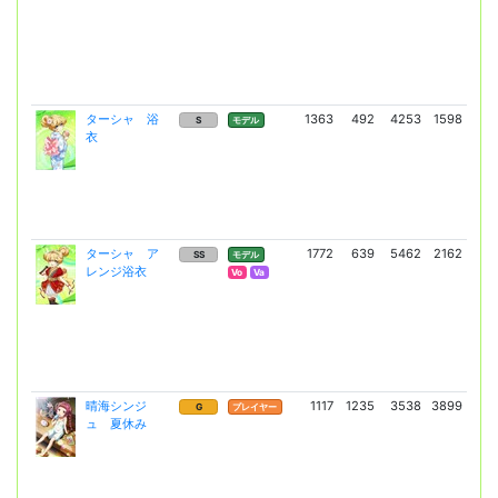
ターシャ 浴
1363
492
4253
1598
7
S
モデル
衣
(5
ターシャ ア
1772
639
5462
2162
9
SS
モデル
レンジ浴衣
(6
Vo
Va
晴海シンジ
1117
1235
3538
3899
6
G
プレイヤー
ュ 夏休み
(4