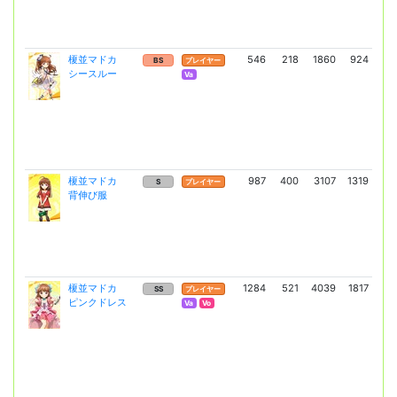
榎並マドカ
546
218
1860
924
3
BS
プレイヤー
シースルー
(2
Va
榎並マドカ
987
400
3107
1319
5
S
プレイヤー
背伸び服
(3
榎並マドカ
1284
521
4039
1817
7
SS
プレイヤー
ピンクドレス
(5
Va
Vo