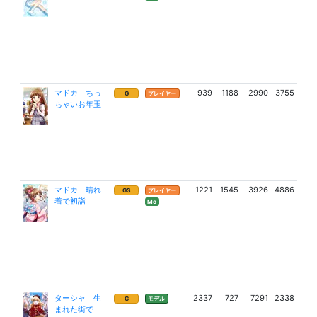
マドカ ちっ
939
1188
2990
3755
5
G
プレイヤー
ちゃいお年玉
(3
マドカ 晴れ
1221
1545
3926
4886
12
GS
プレイヤー
着で初詣
(9
Mo
ターシャ 生
2337
727
7291
2338
12
G
モデル
まれた街で
(90