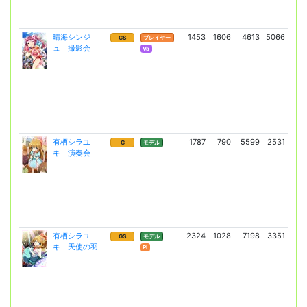
晴海シンジ
1453
1606
4613
5066
13
GS
プレイヤー
ュ 撮影会
(9
Va
有栖シラユ
1787
790
5599
2531
9
G
モデル
キ 演奏会
(6
有栖シラユ
2324
1028
7198
3351
17
GS
モデル
キ 天使の羽
(13
Pl