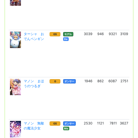
ターシャ お
3039
946
9321
3109
21
GS
モデル
でんペンギン
(15
Da
マノン まほ
1946
862
6087
2751
10
G
ダンサー
うのつるぎ
(7
マノン 無敵
2530
1121
7811
3627
19
GS
ダンサー
の魔法少女
(13
Mo