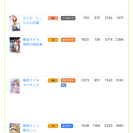
カジカ しぃ
750
375
2142
1071
36
BS
ノータイプ
ちゃん応援
(2
榎並マドカ
1825
736
5714
2366
9
G
プレイヤー
突然の相合傘
(7
榎並マドカ
2373
957
7343
3142
18
GS
プレイヤー
マーチング
(13
Da
星柿マノン
1038
1164
3293
3681
56
G
ダンサー
雨ガッパ
(4