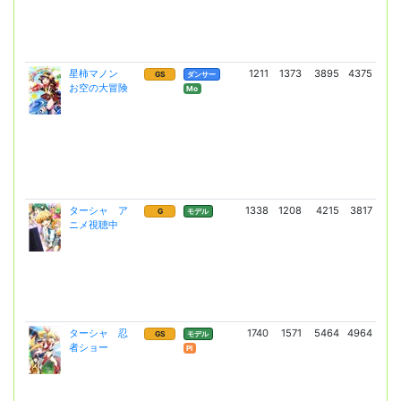
星柿マノン
1211
1373
3895
4375
12
GS
ダンサー
お空の大冒険
(89
Mo
ターシャ ア
1338
1208
4215
3817
7
G
モデル
ニメ視聴中
(5
ターシャ 忍
1740
1571
5464
4964
15
GS
モデル
者ショー
(10
Pl