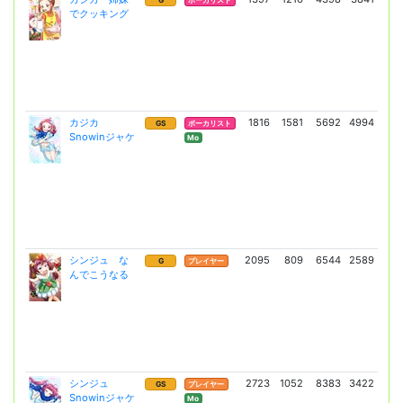
G
ボーカリスト
でクッキング
(5
カジカ
1816
1581
5692
4994
15
GS
ボーカリスト
Snowinジャケ
(11
Mo
シンジュ な
2095
809
6544
2589
11
G
プレイヤー
んでこうなる
(8
シンジュ
2723
1052
8383
3422
200
GS
プレイヤー
Snowinジャケ
(14
Mo