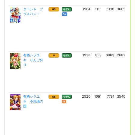
ターシャ ブ
1964
1115
6130
3609
16
GS
モデル
ラスバンド
(11
Da
有栖シラユ
1938
839
6063
2682
10
G
モデル
キ りんご狩
(7
り
有栖シラユ
2520
1091
7781
3540
18
GS
モデル
キ 不思議の
(13
Pl
国