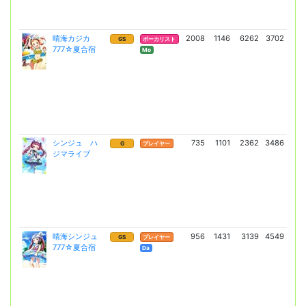
晴海カジカ
2008
1146
6262
3702
16
GS
ボーカリスト
777☆夏合宿
(11
Mo
シンジュ ハ
735
1101
2362
3486
4
G
プレイヤー
ジマライブ
(2
晴海シンジュ
956
1431
3139
4549
11
GS
プレイヤー
777☆夏合宿
(80
Da