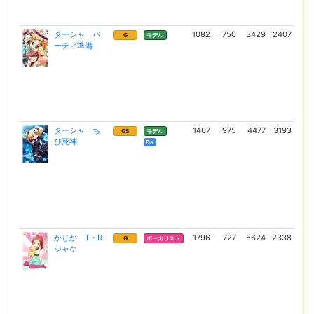
ターシャ パ
1082
750
3429
2407
5
G
モデル
ーティ準備
(4
ターシャ ち
1407
975
4477
3193
13
GS
モデル
び死神
(9
Da
かじか T・R
1796
727
5624
2338
9
G
ボーカリスト
ジャケ
(7