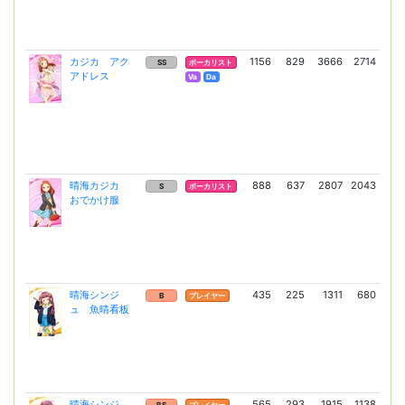
カジカ アク
1156
829
3666
2714
64
SS
ボーカリスト
アドレス
(4
Va
Da
晴海カジカ
888
637
2807
2043
4
S
ボーカリスト
おでかけ服
(34
晴海シンジ
435
225
1311
680
2
B
プレイヤー
ュ 魚晴看板
(1
晴海シンジ
565
293
1915
1138
3