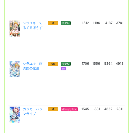
シラユキ て
1312
1196
4137
3781
7
G
モデル
るてるぼうず
(5
シラユキ 雨
1706
1556
5364
4918
14
GS
モデル
の国の魔法
(10
Va
カジカ ハジ
1545
881
4852
2811
8
G
ボーカリスト
マライブ
(60