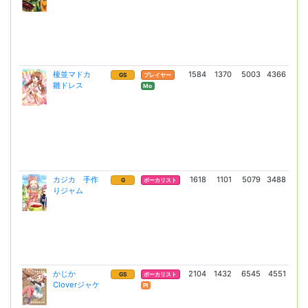
榎並マドカ
1584
1370
5003
4366
14
GS
プレイヤー
雛ドレス
(10
Mo
カジカ 手作
1618
1101
5079
3488
8
G
ボーカリスト
りジャム
(6
かじか
2104
1432
6545
4551
16
GS
ボーカリスト
Cloverジャケ
(12
Pl