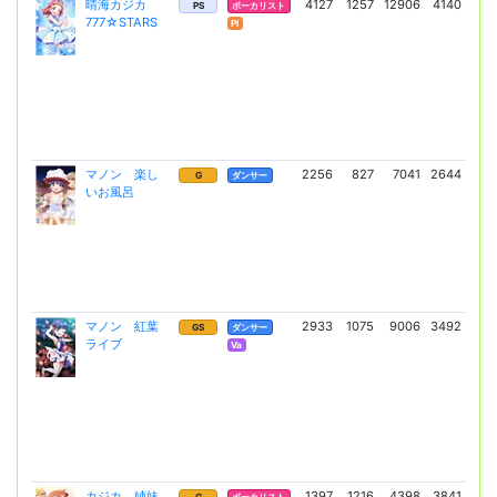
晴海カジカ
4127
1257
12906
4140
22
PS
ボーカリスト
777☆STARS
(16
Pl
マノン 楽し
2256
827
7041
2644
12
G
ダンサー
いお風呂
(8
マノン 紅葉
2933
1075
9006
3492
21
GS
ダンサー
ライブ
(15
Va
カジカ 姉妹
1397
1216
4398
3841
7