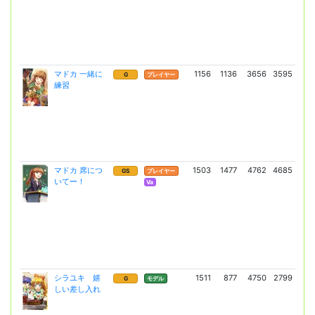
マドカ 一緒に
1156
1136
3656
3595
6
G
プレイヤー
練習
(4
マドカ 席につ
1503
1477
4762
4685
13
GS
プレイヤー
いてー！
(10
Va
シラユキ 嬉
1511
877
4750
2799
8
G
モデル
しい差し入れ
(5