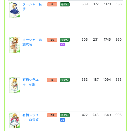
ターシャ 私
389
177
1173
536
1
B
モデル
服
(1
ターシャ 民
506
231
1745
960
2
BS
モデル
族衣装
(2
Va
有栖シラユ
363
187
1094
565
1
B
モデル
キ 私服
(1
有栖シラユ
472
243
1649
996
2
BS
モデル
キ 白雪姫
(1
Da