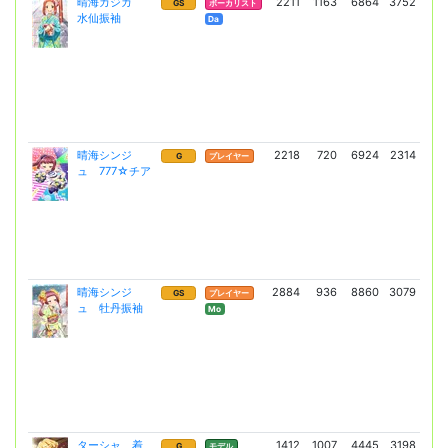
晴海カジカ
2211
1163
6864
3752
17
GS
ボーカリスト
水仙振袖
(12
Da
晴海シンジ
2218
720
6924
2314
11
G
プレイヤー
ュ 777☆チア
(86
晴海シンジ
2884
936
8860
3079
208
GS
プレイヤー
ュ 牡丹振袖
(15
Mo
ターシャ 着
1412
1007
4445
3198
7
G
モデル