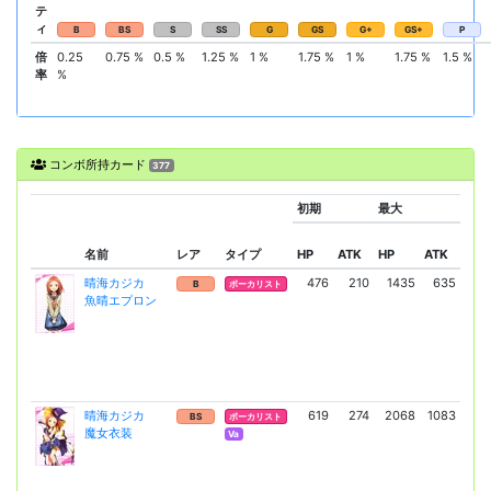
テ
ィ
B
BS
S
SS
G
GS
G+
GS+
P
倍
0.25
0.75 %
0.5 %
1.25 %
1 %
1.75 %
1 %
1.75 %
1.5 %
率
%
コンボ所持カード
377
初期
最大
限界(
名前
レア
タイプ
HP
ATK
HP
ATK
HP
晴海カジカ
476
210
1435
635
24
B
ボーカリスト
魚晴エプロン
(1
晴海カジカ
619
274
2068
1083
3
BS
ボーカリスト
魔女衣装
(2
Va