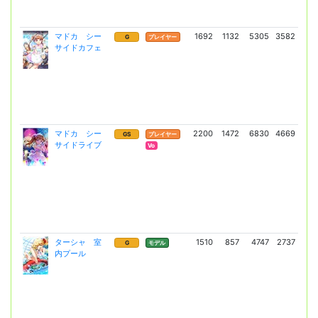
マドカ シー
1692
1132
5305
3582
90
G
プレイヤー
サイドカフェ
(66
マドカ シー
2200
1472
6830
4669
17
GS
プレイヤー
サイドライブ
(12
Vo
ターシャ 室
1510
857
4747
2737
8
G
モデル
内プール
(5