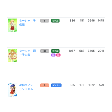
ターシャ 子
836
451
2646
1475
44
S
モデル
供服
(3
ターシャ 踊
1087
587
3465
2011
6
SS
モデル
り子衣装
(4
Va
Vo
星柿マノン
355
192
1072
579
1
B
ダンサー
ランドセル
(1