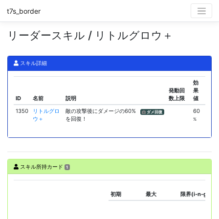
t7s_border
リーダースキル / リトルグロウ＋
スキル詳細
効
発動回
果
ID
名前
説明
数上限
値
1350
リトルグロ
敵の攻撃後にダメージの60%
60
ダメ回復
ウ＋
を回復！
%
スキル所持カード
1
初期
最大
限界(i-n-g+♪)