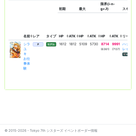
限界(i-n-
初期
最大
g+♪)
スキル
名前
レア
タイプ
HP
ATK
HP
ATK
HP
ATK
リーダー
シラ
1612
1812
5109
5730
8714
9991
ハッピー
P
モデル
ユ
レイニー
(6361)
(7137)
キ
HP回復
お仕
事体
験
© 2015-2026 - Tokyo 7th シスターズ イベントボーダー情報