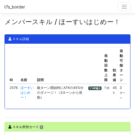
t7s_border
メンバースキル / ほーすいはじめー！
スキル詳細
発
発
動
動
可
回
能
数
効
タ
上
果
ー
ID
名前
説明
限
値
ン
2576
ほーすい
敵ターン開始時にATKの45%分
1
45
3
回
HP減少
はじめ
のダメージ！（3ターンから発
%
ター
ー！
動）
ン
スキル所持カード
1