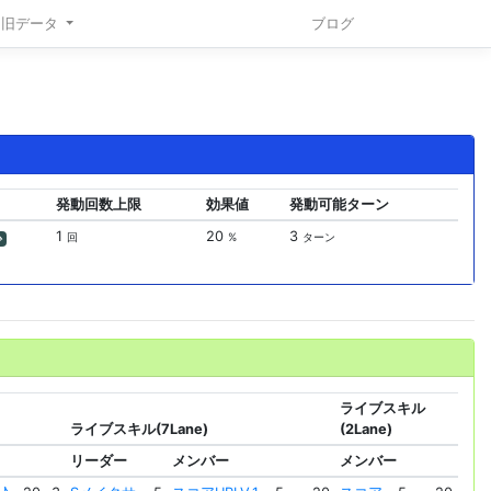
旧データ
ブログ
発動回数上限
効果値
発動可能ターン
1
20
3
回
%
ターン
少
ライブスキル
ライブスキル(7Lane)
(2Lane)
リーダー
メンバー
メンバー