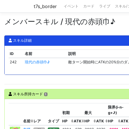
t7s_border
イベント
カード
ライブ
スキル
メンバースキル / 現代の赤頭巾♪
スキル詳細
ID
名前
説明
242
現代の赤頭巾♪
敵ターン開始時にATKの20%分の
スキル所持カード
1
限界(i-n-
初期
最大
g+♪)
名前
レア
タイプ
HP
ATK
HP
ATK
HP
ATK