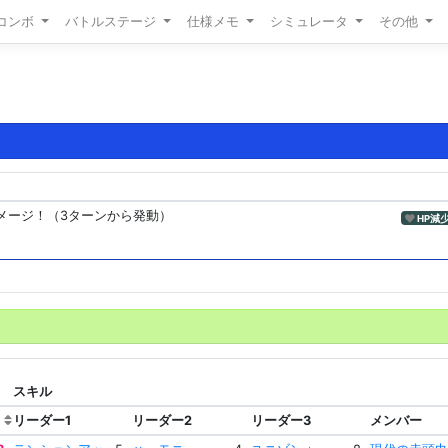
/コンボ
バトルステージ
仕様メモ
シミュレータ
その他
ダメージ！（3ターンから発動）
HP減
スキル
リーダー1
リーダー2
リーダー3
メンバー