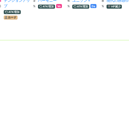
8
テンションアッ
5
ハーモニー
4
ユニゾン＋
8
現代の赤頭巾
プ
)
%
%
%
Vo
Da
ATK増加
ATK増加
HP減少
ATK増加
カード