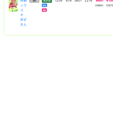
有栖
1204
678
3807
2276
6691
415
SS
モデル
シラ
(4884)
(2970
Da
ユ
Vo
キ
赤ず
きん