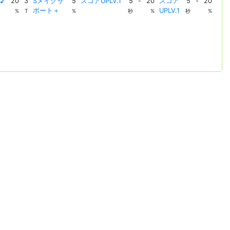
♪
20
3
Sメイクサ
5
スコアUPLV.1
5
-
20
スコア
5
-
20
ポート＋
UPLV.1
%
T
%
秒
%
秒
%