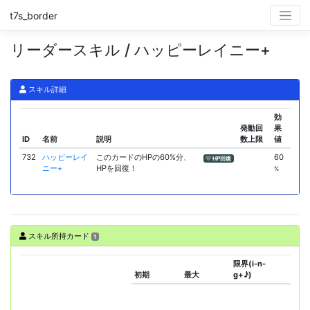
t7s_border
リーダースキル / ハッピーレイニー+
スキル詳細
効
発動回
果
ID
名前
説明
数上限
値
732
ハッピーレイ
このカードのHPの60%分、
60
HP回復
ニー+
HPを回復！
%
スキル所持カード
1
限界(i-n-
初期
最大
g+♪)
スキ