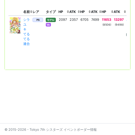
名前
レア
タイプ
HP
ATK
HP
ATK
HP
ATK
リー
シラ
2097
2357
6705
7499
11653
13297
ハッ
PS
モデル
ユ
レイ
(8506)
(9498)
Va
キ
+
てる
HP
てる
連合
© 2015-2026 - Tokyo 7th シスターズ イベントボーダー情報