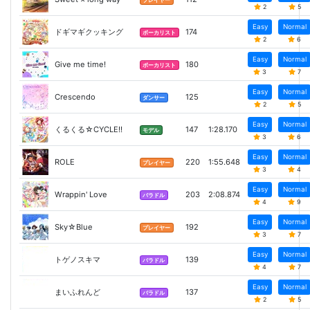
プレイヤー
2
5
Easy
Normal
ドギマギクッキング
174
ボーカリスト
2
6
Easy
Normal
Give me time!
180
ボーカリスト
3
7
Easy
Normal
Crescendo
125
ダンサー
2
5
Easy
Normal
くるくる☆CYCLE!!
147
1:28.170
モデル
3
6
Easy
Normal
ROLE
220
1:55.648
プレイヤー
3
4
Easy
Normal
Wrappin' Love
203
2:08.874
バラドル
4
9
Easy
Normal
Sky☆Blue
192
プレイヤー
3
7
Easy
Normal
トゲノスキマ
139
バラドル
4
7
Easy
Normal
まいふれんど
137
バラドル
2
5