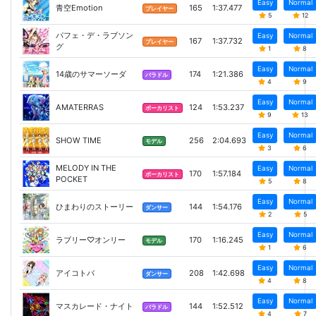
Easy
Normal
青空Emotion
165
1:37.477
プレイヤー
5
12
パフェ・デ・ラブソン
Easy
Normal
167
1:37.732
プレイヤー
グ
1
8
Easy
Normal
14歳のサマーソーダ
174
1:21.386
バラドル
4
9
Easy
Normal
AMATERRAS
124
1:53.237
ボーカリスト
9
13
Easy
Normal
SHOW TIME
256
2:04.693
モデル
3
6
MELODY IN THE
Easy
Normal
170
1:57.184
ボーカリスト
POCKET
5
8
Easy
Normal
ひまわりのストーリー
144
1:54.176
ダンサー
2
5
Easy
Normal
ラブリー♡オンリー
170
1:16.245
モデル
1
6
Easy
Normal
アイコトバ
208
1:42.698
ダンサー
4
8
Easy
Normal
マスカレード・ナイト
144
1:52.512
バラドル
4
7