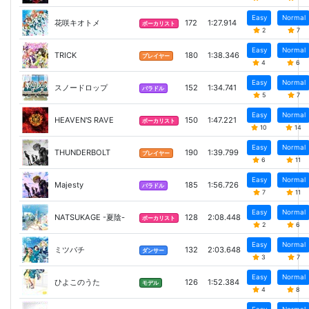
Easy
Normal
花咲キオトメ
172
1:27.914
ボーカリスト
2
7
Easy
Normal
TRICK
180
1:38.346
プレイヤー
4
6
Easy
Normal
スノードロップ
152
1:34.741
バラドル
5
7
Easy
Normal
HEAVEN'S RAVE
150
1:47.221
ボーカリスト
10
14
Easy
Normal
THUNDERBOLT
190
1:39.799
プレイヤー
6
11
Easy
Normal
Majesty
185
1:56.726
バラドル
7
11
Easy
Normal
NATSUKAGE -夏陰-
128
2:08.448
ボーカリスト
2
6
Easy
Normal
ミツバチ
132
2:03.648
ダンサー
3
7
Easy
Normal
ひよこのうた
126
1:52.384
モデル
4
8