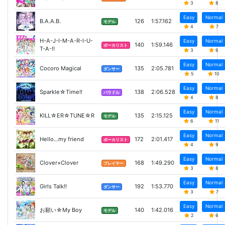
3
8
Easy
Normal
B.A.A.B.
126
1:57.162
モデル
4
7
H-A-J-I-M-A-R-I-U-
Easy
Normal
140
1:59.146
ボーカリスト
T-A-!!
3
6
Easy
Normal
Cocoro Magical
135
2:05.781
ダンサー
5
10
Easy
Normal
Sparkle☆Time!!
138
2:06.528
バラドル
4
8
Easy
Normal
KILL☆ER☆TUNE☆R
135
2:15.125
モデル
6
11
Easy
Normal
Hello...my friend
172
2:01.417
ボーカリスト
4
9
Easy
Normal
Clover×Clover
168
1:49.290
プレイヤー
3
8
Easy
Normal
Girls Talk!!
192
1:53.770
ダンサー
3
7
Easy
Normal
お願い☆My Boy
140
1:42.016
モデル
2
6