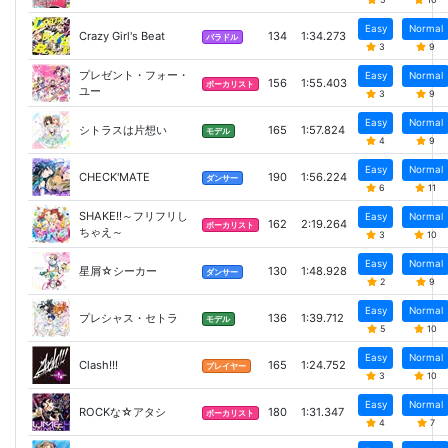
Easy
Normal
Crazy Girl's Beat
134
1:34.273
バラドル
3
9
プレゼント・フォー・
Easy
Normal
156
1:55.403
ボーカリスト
ユー
3
9
Easy
Normal
シトラスは片想い
165
1:57.824
モデル
4
9
Easy
Normal
CHECK'MATE
190
1:56.224
ダンサー
6
11
SHAKE!!～フリフリし
Easy
Normal
162
2:19.264
ボーカリスト
ちゃえ～
3
10
Easy
Normal
星屑☆シーカー
130
1:48.928
ダンサー
2
9
Easy
Normal
プレシャス・セトラ
136
1:39.712
モデル
5
10
Easy
Normal
Clash!!!
165
1:24.752
プレイヤー
3
10
Easy
Normal
ROCKな☆アタシ
180
1:31.347
ボーカリスト
4
7