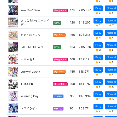
3
6
Easy
Normal
You Can't Win
178
2:05.397
ボーカリスト
4
9
さよならレイニーレイ
Easy
Normal
128
2:12.202
モデル
ディ
3
7
Easy
Normal
セカイのヒミツ
166
1:28.212
プレイヤー
5
8
Easy
Normal
FALLING DOWN
134
2:05.376
モデル
2
8
Easy
Normal
ハネ☆る!!
168
1:37.152
ボーカリスト
4
8
Easy
Normal
Lucky☆Lucky
155
1:18.971
プレイヤー
2
6
Easy
Normal
TRIGGER
190
1:41.076
ボーカリスト
6
12
Easy
Normal
Winning Day
93
1:48.394
ダンサー
1
5
Easy
Normal
トワイライト
95
1:58.741
バラドル
4
8