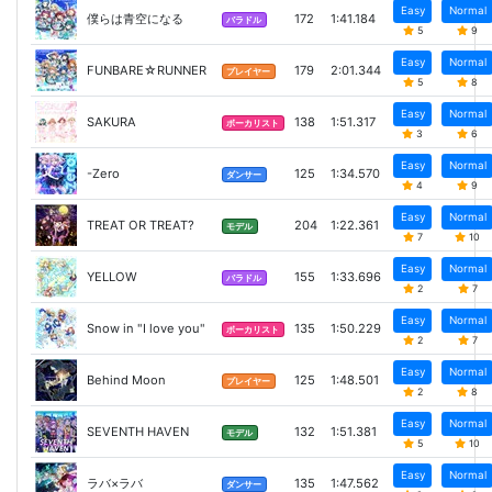
Easy
Normal
僕らは青空になる
172
1:41.184
バラドル
5
9
Easy
Normal
FUNBARE☆RUNNER
179
2:01.344
プレイヤー
5
8
Easy
Normal
SAKURA
138
1:51.317
ボーカリスト
3
6
Easy
Normal
-Zero
125
1:34.570
ダンサー
4
9
Easy
Normal
TREAT OR TREAT?
204
1:22.361
モデル
7
10
Easy
Normal
YELLOW
155
1:33.696
バラドル
2
7
Easy
Normal
Snow in "I love you"
135
1:50.229
ボーカリスト
2
7
Easy
Normal
Behind Moon
125
1:48.501
プレイヤー
2
8
Easy
Normal
SEVENTH HAVEN
132
1:51.381
モデル
5
10
Easy
Normal
ラバ×ラバ
135
1:47.562
ダンサー