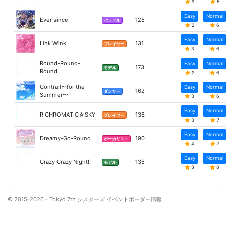
2
5
Easy
Normal
Ever since
125
バラドル
2
6
Easy
Normal
Link Wink
131
プレイヤー
3
6
Round-Round-
Easy
Normal
173
モデル
Round
2
6
Contrail〜for the
Easy
Normal
162
ダンサー
Summer〜
3
6
Easy
Normal
RICHROMATIC☆SKY
136
プレイヤー
3
7
Easy
Normal
Dreamy-Go-Round
190
ボーカリスト
4
7
Easy
Normal
Crazy Crazy Night!!
135
モデル
3
8
© 2015-2026 - Tokyo 7th シスターズ イベントボーダー情報