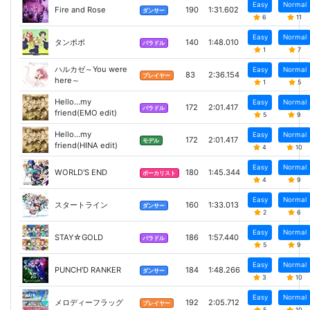
Easy
Normal
Fire and Rose
190
1:31.602
ダンサー
6
11
Easy
Normal
タンポポ
140
1:48.010
バラドル
1
7
ハルカゼ～You were
Easy
Normal
83
2:36.154
プレイヤー
here～
1
5
Hello...my
Easy
Normal
172
2:01.417
バラドル
friend(EMO edit)
5
9
Hello...my
Easy
Normal
172
2:01.417
モデル
friend(HINA edit)
4
10
Easy
Normal
WORLD'S END
180
1:45.344
ボーカリスト
4
9
Easy
Normal
スタートライン
160
1:33.013
ダンサー
2
6
Easy
Normal
STAY☆GOLD
186
1:57.440
バラドル
5
9
Easy
Normal
PUNCH'D RANKER
184
1:48.266
ダンサー
3
10
Easy
Normal
メロディーフラッグ
192
2:05.712
プレイヤー
5
10