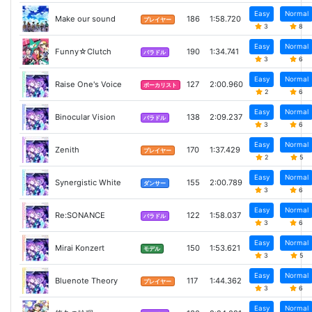
Easy
Normal
Make our sound
186
1:58.720
プレイヤー
3
8
Easy
Normal
Funny☆Clutch
190
1:34.741
バラドル
3
6
Easy
Normal
Raise One's Voice
127
2:00.960
ボーカリスト
2
6
Easy
Normal
Binocular Vision
138
2:09.237
バラドル
3
6
Easy
Normal
Zenith
170
1:37.429
プレイヤー
2
5
Easy
Normal
Synergistic White
155
2:00.789
ダンサー
3
6
Easy
Normal
Re:SONANCE
122
1:58.037
バラドル
3
6
Easy
Normal
Mirai Konzert
150
1:53.621
モデル
3
5
Easy
Normal
Bluenote Theory
117
1:44.362
プレイヤー
3
6
Easy
Normal