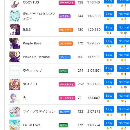
Easy
Normal
COCYTUS
128
1:43.146
ボーカリスト
2
4
夏のビードロ☆シンフ
Easy
Normal
144
1:46.688
バラドル
ォニー
1
8
Easy
Normal
R.B.E.
180
1:29.350
プレイヤー
6
10
Easy
Normal
Purple Raze
172
1:29.327
プレイヤー
6
9
Easy
Normal
Wake Up Heroine
190
1:17.693
ダンサー
3
6
Easy
Normal
空色スキップ
214
2:04.501
モデル
4
6
Easy
Normal
SCARLET
252
1:50.485
ボーカリスト
6
10
Easy
Normal
光
72
1:51.687
ボーカリスト
1
2
Easy
Normal
マイ・グラデイション
122
2:07.872
ダンサー
2
6
Easy
Normal
Fall in Love
172
1:43.274
モデル
3
6