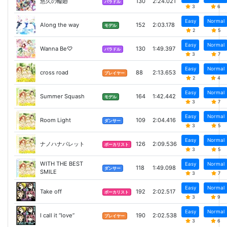
悠久の輪廻
130
2:24.021
バラドル
3
6
Easy
Normal
Along the way
152
2:03.178
モデル
2
5
Easy
Normal
Wanna Be♡
130
1:49.397
バラドル
3
7
Easy
Normal
cross road
88
2:13.653
プレイヤー
2
4
Easy
Normal
Summer Squash
164
1:42.442
モデル
3
7
Easy
Normal
Room Light
109
2:04.416
ダンサー
3
5
Easy
Normal
ナノハナパレット
126
2:09.536
ボーカリスト
3
5
WITH THE BEST
Easy
Normal
118
1:49.098
ダンサー
SMILE
3
7
Easy
Normal
Take off
192
2:02.517
ボーカリスト
3
9
Easy
Normal
I call it “love”
190
2:02.538
プレイヤー
3
6