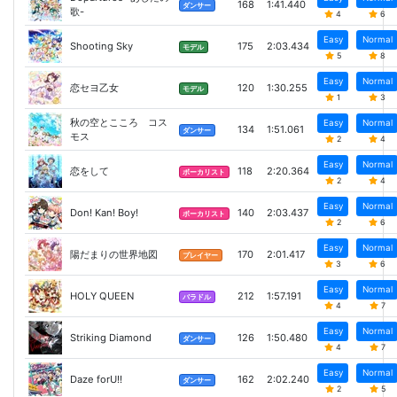
168
1:41.440
ダンサー
歌-
4
6
Easy
Normal
Shooting Sky
175
2:03.434
モデル
5
8
Easy
Normal
恋セヨ乙女
120
1:30.255
モデル
1
3
秋の空とこころ コス
Easy
Normal
134
1:51.061
ダンサー
モス
2
4
Easy
Normal
恋をして
118
2:20.364
ボーカリスト
2
4
Easy
Normal
Don! Kan! Boy!
140
2:03.437
ボーカリスト
2
6
Easy
Normal
陽だまりの世界地図
170
2:01.417
プレイヤー
3
6
Easy
Normal
HOLY QUEEN
212
1:57.191
バラドル
4
7
Easy
Normal
Striking Diamond
126
1:50.480
ダンサー
4
7
Easy
Normal
Daze forU!!
162
2:02.240
ダンサー
2
5