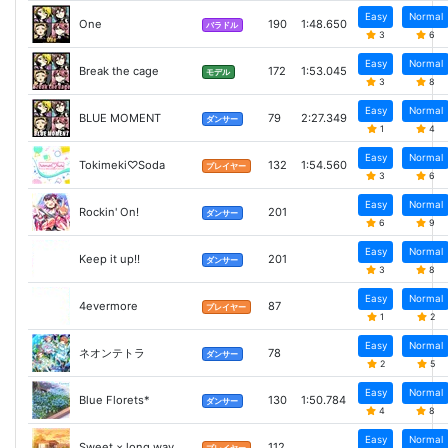
Easy
Normal
One
190
1:48.650
バラドル
3
6
Easy
Normal
Break the cage
172
1:53.045
モデル
3
8
Easy
Normal
BLUE MOMENT
79
2:27.349
ダンサー
1
4
Easy
Normal
Tokimeki♡Soda
132
1:54.560
プレイヤー
3
6
Easy
Normal
Rockin' On!
201
ダンサー
6
9
Easy
Normal
Keep it up!!
201
ダンサー
3
8
Easy
Normal
4evermore
87
プレイヤー
1
2
Easy
Normal
ネオンテトラ
78
ダンサー
2
5
Easy
Normal
Blue Florets*
130
1:50.784
ダンサー
4
8
Easy
Normal
Sweet × long way
112