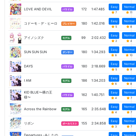
Easy
Normal
LOVE AND DEVIL
172
1:47.485
バラドル
7
11
Easy
Normal
コドーモ・デ・ヒーロ
180
1:42.016
プレイヤー
5
8
Easy
Normal
アイノシズク
99
2:02.432
モデル
2
4
Easy
Normal
SUN SUN SUN
180
1:34.293
ダンサー
6
10
Easy
Normal
DAYS
180
2:18.669
バラドル
5
9
Easy
Normal
I AM
186
1:34.203
モデル
6
8
KID BLUE〜裸の王
Easy
Normal
162
1:40.751
バラドル
様〜
4
7
Easy
Normal
Across the Rainbow
165
2:35.648
モデル
4
7
Easy
Normal
リボン
155
2:34.858
ボーカリスト
3
7
Departures -あしたの
Easy
Normal