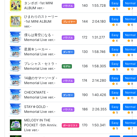
タンポポ -1st MINI
Easy
Normal
140
1:55.728
バラドル
ALBUM ver.-
5
7
ひまわりのストーリー
Easy
Normal
-1st MINI ALBUM
144
2:04.180
プレイヤー
4
6
ver.-
僕らは青空になる -
Easy
Normal
172
1:31.277
バラドル
Memorial Live ver.-
4
9
星屑☆シーカー -
Easy
Normal
130
1:58.746
ダンサー
Memorial Live ver.-
2
9
プレシャス・セトラ -
Easy
Normal
136
1:58.305
モデル
Memorial Live ver.-
5
10
14歳のサマーソーダ -
Easy
Normal
174
2:14.280
バラドル
Memorial Live ver.-
4
9
CHECK'MATE -
Easy
Normal
190
1:40.426
ダンサー
Memorial Live ver.-
6
11
STAY☆GOLD -
Easy
Normal
186
2:26.355
バラドル
Memorial Live ver.-
5
9
MELODY IN THE
Easy
Normal
POCKET -5th Anniv.
170
1:50.341
ボーカリスト
5
7
Live ver.-