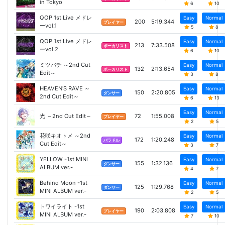
in Tokyo
6
10
QOP 1st Live メドレ
Easy
Normal
200
5:19.344
プレイヤー
ーvol.1
5
8
QOP 1st Live メドレ
Easy
Normal
213
7:33.508
ボーカリスト
ーvol.2
6
10
ミツバチ ～2nd Cut
Easy
Normal
132
2:13.654
ボーカリスト
Edit～
3
8
HEAVEN'S RAVE ～
Easy
Normal
150
2:20.805
ダンサー
2nd Cut Edit～
6
13
Easy
Normal
光 ～2nd Cut Edit～
72
1:55.008
プレイヤー
2
5
花咲キオトメ ～2nd
Easy
Normal
172
1:20.248
バラドル
Cut Edit～
3
7
YELLOW -1st MINI
Easy
Normal
155
1:32.136
ダンサー
ALBUM ver.-
4
7
Behind Moon -1st
Easy
Normal
125
1:29.768
ダンサー
MINI ALBUM ver.-
2
5
トワイライト -1st
Easy
Normal
190
2:03.808
プレイヤー
MINI ALBUM ver.-
7
10