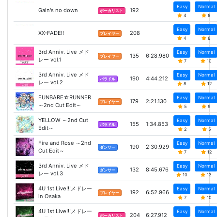
Easy
Normal
Gain's no down
192
ボーカリスト
4
8
Easy
Normal
XX-FADE!!
208
プレイヤー
4
8
3rd Anniv. Live メド
Easy
Normal
135
6:28.980
プレイヤー
レー vol.1
7
10
3rd Anniv. Live メド
Easy
Normal
190
4:44.212
バラドル
レー vol.2
8
12
FUNBARE☆RUNNER
Easy
Normal
179
2:21.130
プレイヤー
～2nd Cut Edit～
5
9
YELLOW ～2nd Cut
Easy
Normal
155
1:34.853
バラドル
Edit～
2
5
Fire and Rose ～2nd
Easy
Normal
190
2:30.929
ダンサー
Cut Edit～
7
12
3rd Anniv. Live メド
Easy
Normal
132
8:45.676
ダンサー
レー vol.3
10
13
4U 1st Live!!!メドレー
Easy
Normal
192
6:52.966
プレイヤー
in Osaka
7
10
4U 1st Live!!!メドレー
Easy
Normal
204
6:27.912
ボーカリスト