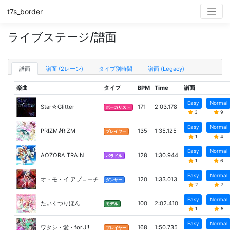
t7s_border
ライブステージ/譜面
譜面
譜面 (2レーン)
タイプ別時間
譜面 (Legacy)
楽曲
タイプ
BPM
Time
譜面
Easy
Normal
Star☆Glitter
171
2:03.178
ボーカリスト
3
9
Easy
Normal
PRIZM♪RIZM
135
1:35.125
プレイヤー
1
4
Easy
Normal
AOZORA TRAIN
128
1:30.944
バラドル
1
6
Easy
Normal
オ・モ・イ アプローチ
120
1:33.013
ダンサー
2
7
Easy
Normal
たいくつりぼん
100
2:02.410
モデル
1
5
Easy
Normal
ワタシ・愛・forU!!
168
1:50.735
プレイヤー