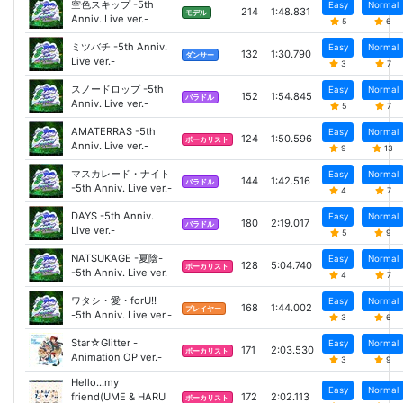
空色スキップ -5th
Easy
Normal
214
1:48.831
モデル
Anniv. Live ver.-
5
6
ミツバチ -5th Anniv.
Easy
Normal
132
1:30.790
ダンサー
Live ver.-
3
7
スノードロップ -5th
Easy
Normal
152
1:54.845
バラドル
Anniv. Live ver.-
5
7
AMATERRAS -5th
Easy
Normal
124
1:50.596
ボーカリスト
Anniv. Live ver.-
9
13
マスカレード・ナイト
Easy
Normal
144
1:42.516
バラドル
-5th Anniv. Live ver.-
4
7
DAYS -5th Anniv.
Easy
Normal
180
2:19.017
バラドル
Live ver.-
5
9
NATSUKAGE -夏陰-
Easy
Normal
128
5:04.740
ボーカリスト
-5th Anniv. Live ver.-
4
7
ワタシ・愛・forU!!
Easy
Normal
168
1:44.002
プレイヤー
-5th Anniv. Live ver.-
3
6
Star☆Glitter -
Easy
Normal
171
2:03.530
ボーカリスト
Animation OP ver.-
3
9
Hello...my
Easy
Normal
friend(UME & HARU
172
2:02.113
ボーカリスト