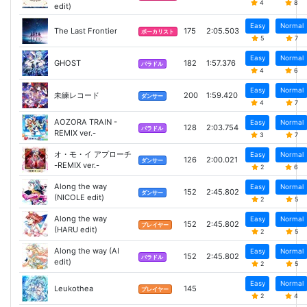
4
8
edit)
Easy
Normal
The Last Frontier
175
2:05.503
ボーカリスト
5
7
Easy
Normal
GHOST
182
1:57.376
バラドル
4
6
Easy
Normal
未練レコード
200
1:59.420
ダンサー
4
7
AOZORA TRAIN -
Easy
Normal
128
2:03.754
バラドル
REMIX ver.-
3
7
オ・モ・イ アプローチ
Easy
Normal
126
2:00.021
ダンサー
-REMIX ver.-
2
6
Along the way
Easy
Normal
152
2:45.802
ダンサー
(NICOLE edit)
2
5
Along the way
Easy
Normal
152
2:45.802
プレイヤー
(HARU edit)
2
5
Along the way (AI
Easy
Normal
152
2:45.802
バラドル
edit)
2
5
Easy
Normal
Leukothea
145
プレイヤー
2
4