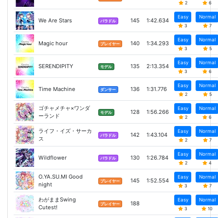
2
6
Easy
Normal
We Are Stars
145
1:42.634
バラドル
3
7
Easy
Normal
Magic hour
140
1:34.293
プレイヤー
3
5
Easy
Normal
SERENDIPITY
135
2:13.354
モデル
3
6
Easy
Normal
Time Machine
136
1:31.776
ダンサー
2
5
ゴチャメチャ×ワンダ
Easy
Normal
128
1:56.266
モデル
ーランド
2
6
ライフ・イズ・サーカ
Easy
Normal
142
1:43.104
バラドル
ス
2
7
Easy
Normal
Wildflower
130
1:26.784
バラドル
2
4
O.YA.SU.MI Good
Easy
Normal
145
1:52.554
プレイヤー
night
3
7
わがままSwing
Easy
Normal
188
プレイヤー
Cutest!
3
10