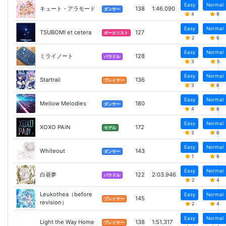
Easy
Normal
キュート・アラモード
138
1:46.090
ダンサー
4
9
Easy
Normal
TSUBOMI et cetera
127
ボーカリスト
2
6
Easy
Normal
ミライノート
128
バラドル
3
5
Easy
Normal
Startrail
136
プレイヤー
3
6
Easy
Normal
Mellow Melodies
180
ダンサー
4
6
Easy
Normal
XOXO PAiN
172
モデル
3
6
Easy
Normal
Whiteout
143
ダンサー
1
6
Easy
Normal
白昼夢
122
2:03.946
バラドル
2
4
Leukothea（before
Easy
Normal
145
プレイヤー
revision）
2
4
Easy
Normal
Light the Way Home
138
1:51.317
プレイヤー