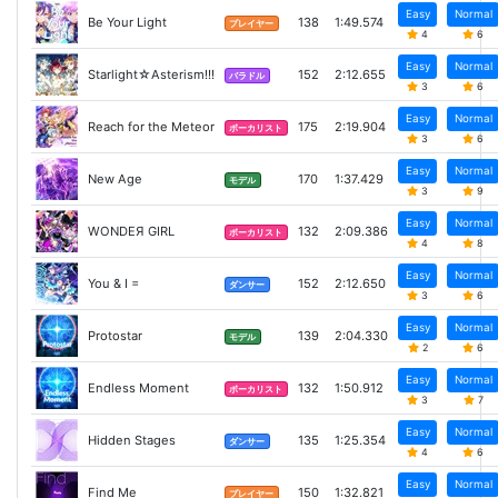
Easy
Normal
Be Your Light
138
1:49.574
プレイヤー
4
6
Easy
Normal
Starlight☆Asterism!!!
152
2:12.655
バラドル
3
6
Easy
Normal
Reach for the Meteor
175
2:19.904
ボーカリスト
3
6
Easy
Normal
New Age
170
1:37.429
モデル
3
9
Easy
Normal
WONDEЯ GIRL
132
2:09.386
ボーカリスト
4
8
Easy
Normal
You & I =
152
2:12.650
ダンサー
3
6
Easy
Normal
Protostar
139
2:04.330
モデル
2
6
Easy
Normal
Endless Moment
132
1:50.912
ボーカリスト
3
7
Easy
Normal
Hidden Stages
135
1:25.354
ダンサー
4
6
Easy
Normal
Find Me
150
1:32.821
プレイヤー