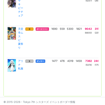
サ
(5237)
(2641)
キ
ビー
V
チチ
ェア
天堂
1690
559
5300
1821
9042
3150
G
ボーカリスト
寺ム
(6600)
(2250)
ス
ビ
V
夏祭
り
アリ
1477
476
4319
1459
7362
2464
S
ダンサー
ナ
(5374)
(1799)
私服
V
© 2015-2026 - Tokyo 7th シスターズ イベントボーダー情報