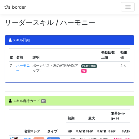
t7s_border
リーダースキル / ハーモニー
スキル詳細
発動回数
効果
ID
名前
説明
上限
値
7
ハーモニ
ボーカリスト系のATKが4%ア
4
%
ATK増加
ー
ップ！
Vo
スキル所持カード
12
限界(i-n-
初期
最大
g+♪)
名前
レア
タイプ
HP
ATK
HP
ATK
HP
ATK