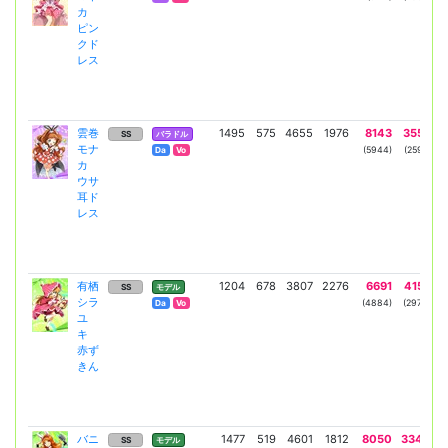
カ
ピン
クド
レス
雲巻
1495
575
4655
1976
8143
3555
SS
バラドル
モナ
(5944)
(2595)
Da
Vo
カ
ウサ
耳ド
レス
有栖
1204
678
3807
2276
6691
4158
SS
モデル
シラ
(4884)
(2970)
Da
Vo
ユ
キ
赤ず
きん
バニ
1477
519
4601
1812
8050
3344
SS
モデル