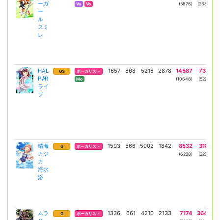
ーガ
(5876)
(2389)
Va
Vo
ー
ル
スミ
レ
HAL
1657
868
5218
2878
14587
7312
GS
ボーカリスト
P♪R
(10648)
(5223)
Mo
ライ
ブ
晴海
1593
566
5002
1842
8532
3189
G
ボーカリスト
カジ
(6228)
(2278)
カ
海水
V
浴
ムラ
1336
661
4210
2133
7174
3644
G
ボーカリスト