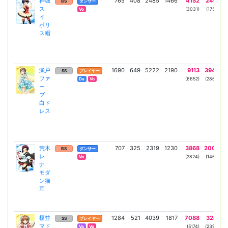
神城
765
408
2485
1466
4152
2461
BS
ダンサー
ス
(3031)
(1758)
Vo
イ
ポリ
ス帽
瀬戸
1690
649
5222
2190
9113
3949
SS
プレイヤー
ファ
(6652)
(2862)
Da
Vo
ー
ブ
白ド
レス
荒木
707
325
2319
1230
3868
2002
BS
ダンサー
レ
(2824)
(1462)
Vo
ナ
モダ
ン猫
耳
榎並
1284
521
4039
1817
7088
3281
SS
プレイヤー
マド
(5174)
(2395)
Va
Vo