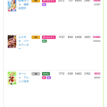
晴海カジ
2072
737
6450
2487
16696
6
GS
ボーカリスト
カ 撮影
(12187)
(4
Va
休憩中
ムラサ
1737
859
5456
2851
14994
7
GS
ボーカリスト
キ バー
(10945)
(5
Mo
カウンタ
ー
ターシ
1772
639
5462
2162
9525
3
SS
モデル
ャ アレ
(6953)
(2
Vo
Va
ンジ浴衣