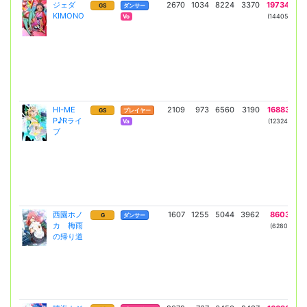
ジェダ
2670
1034
8224
3370
19734
7
GS
ダンサー
KIMONO
(14405)
(5
Vo
HI-ME
2109
973
6560
3190
16883
7
GS
プレイヤー
P♪Rライ
(12324)
(5
Va
ブ
西園ホノ
1607
1255
5044
3962
8603
6
G
ダンサー
カ 梅雨
(6280)
(4
の帰り道