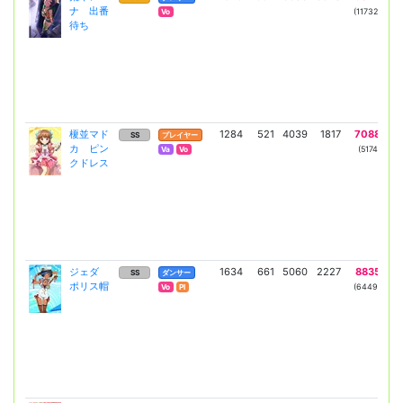
ナ 出番
(11732)
(60
Vo
待ち
榎並マド
1284
521
4039
1817
7088
3
SS
プレイヤー
カ ピン
(5174)
(2
Va
Vo
クドレス
ジェダ
1634
661
5060
2227
8835
3
SS
ダンサー
ポリス帽
(6449)
(2
Vo
Pl