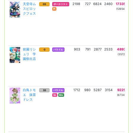
天堂寺ム
2198
727
6824
2460
17335
6
GS
ボーカリスト
スビロッ
(12654)
(46
Pl
クフェス
前園リシ
903
791
2877
2533
4893
43
G
バラドル
ュリ 学
(3572)
(3
園祭出店
白鳥トモ
1712
980
5287
3154
9225
5
SS
バラドル
エ 抹茶
(6734)
(40
Vo
Mo
ドレス