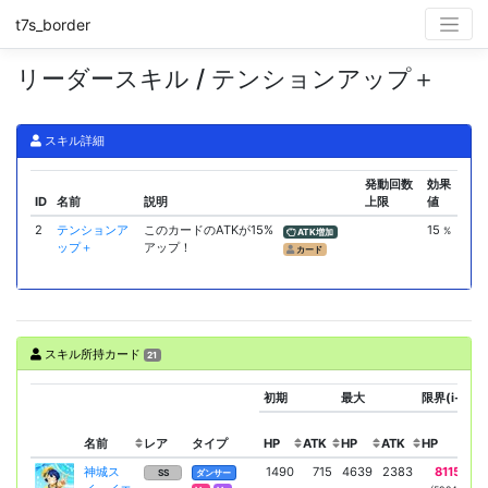
t7s_border
リーダースキル / テンションアップ＋
スキル詳細
発動回数
効果
ID
名前
説明
上限
値
2
テンションア
このカードのATKが15%
15
%
ATK増加
ップ＋
アップ！
カード
スキル所持カード
21
初期
最大
限界(i-n-g+
名前
レア
タイプ
HP
ATK
HP
ATK
HP
AT
神城ス
1490
715
4639
2383
8115
43
SS
ダンサー