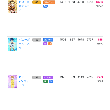
ヒメ 読
1495
1823
4738
5713
13763
12
GS
プレイヤー
書のスス
(10046)
(8
Da
メ
バニーガ
1503
837
4678
2737
8181
4
SS
ダンサー
ール ス
(5972)
(3
Va
Pl
イ
ロナ
1320
863
4143
2815
7266
5
SS
バラドル
777ジャ
(5304)
(36
Mo
Da
ージ