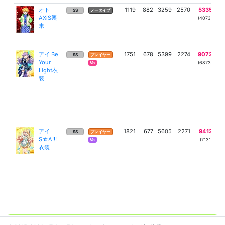
オト
1119
882
3259
2570
5335
42
SS
ノータイプ
AXiS襲
(4073)
(3
来
アイ Be
1751
678
5399
2274
9072
3
SS
プレイヤー
Your
(6873)
(2
Vo
Light衣
装
アイ
1821
677
5605
2271
9412
3
SS
プレイヤー
S☆A!!!
(7131)
(2
Va
衣装