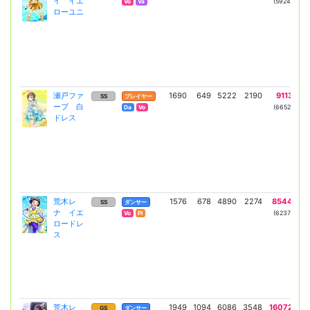
イ イエ
(5924)
(3
Vo
Va
ローユニ
瀬戸ファ
1690
649
5222
2190
9113
3
SS
プレイヤー
ーブ 白
(6652)
(2
Da
Vo
ドレス
荒木レ
1576
678
4890
2274
8544
40
SS
ダンサー
ナ イエ
(6237)
(2
Vo
Pl
ロードレ
ス
荒木レ
1949
1094
6086
3548
16072
8
GS
ダンサー