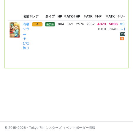
名前
レア
タイプ
HP
ATK
HP
ATK
HP
ATK
リーダー
有栖
804
921
2574
2932
4373
5096
VSSケ
G
モデル
シラ
ストリ
(3192)
(3640)
ユ
ATK減
キ
Pl
ひな
飾り
© 2015-2026 - Tokyo 7th シスターズ イベントボーダー情報