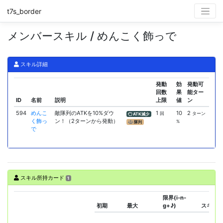
t7s_border
メンバースキル / めんこく飾っで
スキル詳細
発動
効
発動可
回数
果
能ター
ID
名前
説明
上限
値
ン
594
めんこ
敵隊列のATKを10%ダウ
1
10
2
回
ターン
ATK減少
く飾っ
ン！（2ターンから発動）
%
隊列
で
スキル所持カード
1
限界(i-n-
初期
最大
g+♪)
スキル