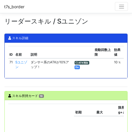
t7s_border
リーダースキル / Sユニゾン
スキル詳細
発動回数上
効果
ID
名前
説明
限
値
71
Sユニゾ
ダンサー系のATKが10%ア
10
%
ATK増加
ン
ップ！
Da
スキル所持カード
19
限界(i-n
初期
最大
g+♪)