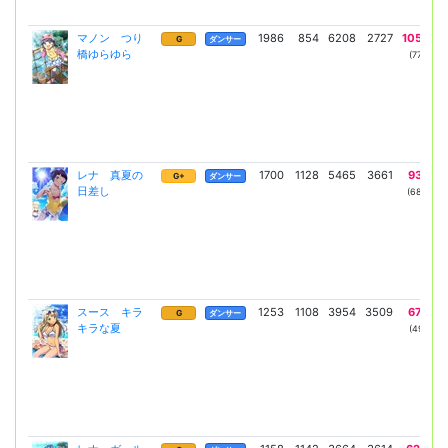
マノン つり
1986
854
6208
2727
10596
G
ダンサー
橋ゆらゆら
(7735)
レナ 真夏の
1700
1128
5465
3661
9325
G+
ダンサー
日差し
(6807)
スース キラ
1253
1108
3954
3509
6736
G
ダンサー
キラな夏
(4917)