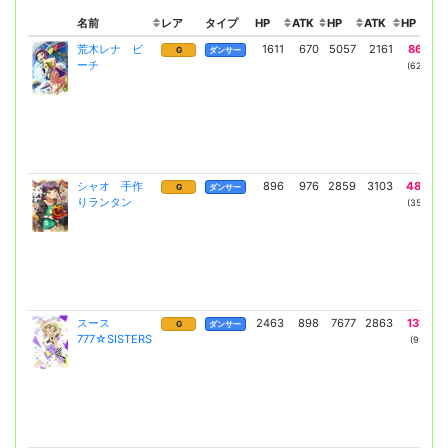
名前
レア
タイプ
HP
ATK
HP
ATK
HP
荒木レナ ビ
1611
670
5057
2161
8625
G
ダンサー
ーチ
(6296)
シャオ 手作
896
976
2859
3103
4860
G
ダンサー
りランタン
(3548)
スース
2463
898
7677
2863
13112
G
ダンサー
777☆SISTERS
(9571)