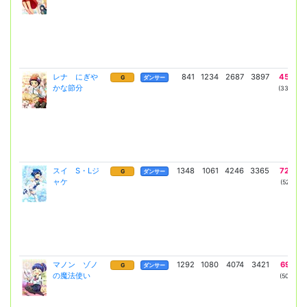
レナ にぎや
841
1234
2687
3897
4567
G
ダンサー
かな節分
(3334)
スイ S・Lジ
1348
1061
4246
3365
7236
G
ダンサー
ャケ
(5282)
マノン ゾノ
1292
1080
4074
3421
6941
G
ダンサー
の魔法使い
(5067)