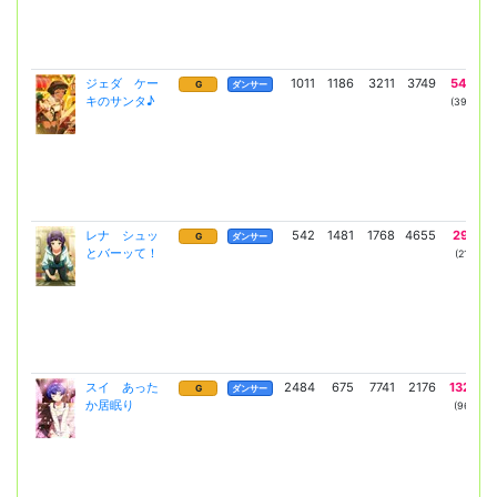
ジェダ ケー
1011
1186
3211
3749
5464
G
ダンサー
キのサンタ♪
(3989)
レナ シュッ
542
1481
1768
4655
2993
G
ダンサー
とバーッて！
(2185)
スイ あった
2484
675
7741
2176
13221
G
ダンサー
か居眠り
(9651)