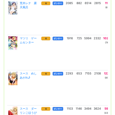
荒木レナ 露
2085
882
6514
2815
11121
G
ダンサー
天風呂
(8118)
マツリ ゲー
1916
725
5994
2332
10229
G
ダンサー
ムセンター
(7467)
スース めし
2293
653
7155
2108
12217
G
ダンサー
あがれ♪
(8918)
スース ダー
1103
1146
3494
3624
5949
G
ダンサー
リンごほうび
(4343)