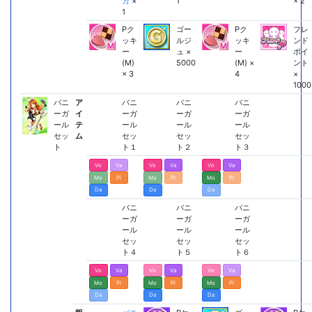
カ
×
1
× 2
1
Pク
ゴー
Pク
フレ
ッキ
ルジ
ッキ
ンド
ー
ュ ×
ー
ポイ
(M)
5000
(M) ×
ント
× 3
4
×
1000
バニ
ア
バニ
バニ
バニ
ーガ
イ
ーガ
ーガ
ーガ
ール
テ
ール
ール
ール
セッ
ム
セッ
セッ
セッ
ト
ト１
ト２
ト３
Vo
Va
Vo
Va
Vo
Va
Mo
Pl
Mo
Pl
Mo
Pl
Da
Da
Da
バニ
バニ
バニ
ーガ
ーガ
ーガ
ール
ール
ール
セッ
セッ
セッ
ト４
ト５
ト６
Vo
Va
Vo
Va
Vo
Va
Mo
Pl
Mo
Pl
Mo
Pl
Da
Da
Da