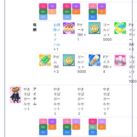
Vo
Va
Vo
Va
Vo
Va
Mo
Pl
Mo
Pl
Mo
Pl
Da
Da
Da
報
お掃
Pケ
ゴー
Pキ
酬
除メ
ーキ
ルジ
ャン
イ
(M) ×
ュ ×
ディ
ド
1
5000
ー
ハル
(M)
× 1
× 2
Pガ
ゴー
Pア
フレ
ム
ルジ
イス
ンド
(M)
ュ ×
(M) ×
ポイ
× 3
5000
4
ント
×
1000
やき
ア
やき
やき
やき
そば
イ
そば
そば
そば
ガー
テ
ガー
ガー
ガー
ルセ
ム
ルセ
ルセ
ルセ
ット
ット
ット
ット
１
２
３
Vo
Va
Vo
Va
Vo
Va
Mo
Pl
Mo
Pl
Mo
Pl
Da
Da
Da