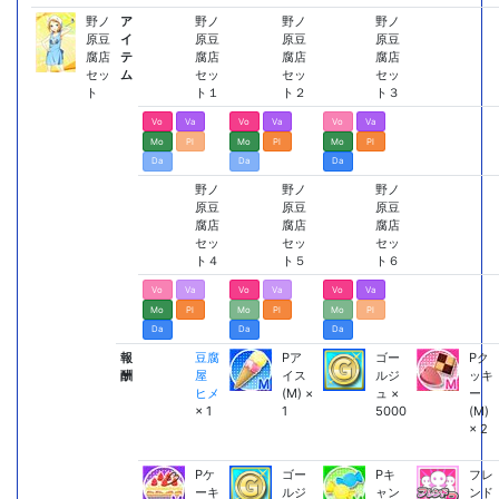
野ノ
ア
野ノ
野ノ
野ノ
原豆
イ
原豆
原豆
原豆
腐店
テ
腐店
腐店
腐店
セッ
ム
セッ
セッ
セッ
ト
ト１
ト２
ト３
Vo
Va
Vo
Va
Vo
Va
Mo
Pl
Mo
Pl
Mo
Pl
Da
Da
Da
野ノ
野ノ
野ノ
原豆
原豆
原豆
腐店
腐店
腐店
セッ
セッ
セッ
ト４
ト５
ト６
Vo
Va
Vo
Va
Vo
Va
Mo
Pl
Mo
Pl
Mo
Pl
Da
Da
Da
報
豆腐
Pア
ゴー
Pク
酬
屋
イス
ルジ
ッキ
ヒメ
(M) ×
ュ ×
ー
× 1
1
5000
(M)
× 2
Pケ
ゴー
Pキ
フレ
ーキ
ルジ
ャン
ンド