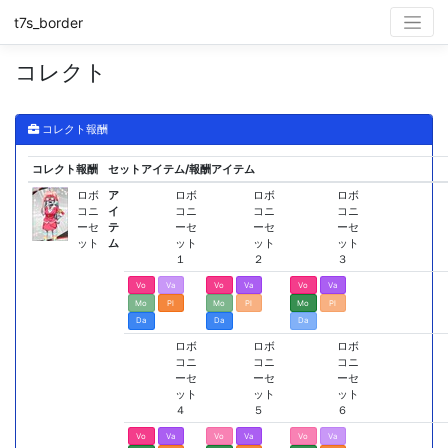
t7s_border
コレクト
コレクト報酬
コレクト報酬
セットアイテム/報酬アイテム
ロボ
ア
ロボ
ロボ
ロボ
コニ
イ
コニ
コニ
コニ
ーセ
テ
ーセ
ーセ
ーセ
ット
ム
ット
ット
ット
１
２
３
Vo
Va
Vo
Va
Vo
Va
Mo
Pl
Mo
Pl
Mo
Pl
Da
Da
Da
ロボ
ロボ
ロボ
コニ
コニ
コニ
ーセ
ーセ
ーセ
ット
ット
ット
４
５
６
Vo
Va
Vo
Va
Vo
Va