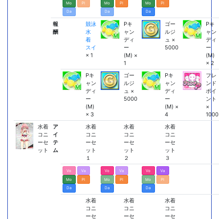
Mo
Pl
Mo
Pl
Mo
Pl
Da
Da
Da
報
競泳
Pキ
ゴー
Pキ
酬
水
ャン
ルジ
ャン
着
ディ
ュ ×
ディ
スイ
ー
5000
ー
× 1
(M) ×
(M)
1
× 2
Pキ
ゴー
Pキ
フレ
ャン
ルジ
ャン
ンド
ディ
ュ ×
ディ
ポイ
ー
5000
ー
ント
(M)
(M) ×
×
× 3
4
1000
水着
ア
水着
水着
水着
コニ
イ
コニ
コニ
コニ
ーセ
テ
ーセ
ーセ
ーセ
ット
ム
ット
ット
ット
１
２
３
Vo
Va
Vo
Va
Vo
Va
Mo
Pl
Mo
Pl
Mo
Pl
Da
Da
Da
水着
水着
水着
コニ
コニ
コニ
ーセ
ーセ
ーセ