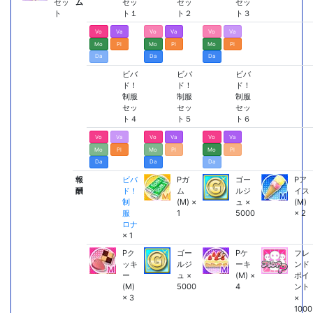
セッ
ム
セッ
セッ
セッ
ト
ト１
ト２
ト３
Vo
Va
Vo
Va
Vo
Va
Mo
Pl
Mo
Pl
Mo
Pl
Da
Da
Da
ビバ
ビバ
ビバ
ド！
ド！
ド！
制服
制服
制服
セッ
セッ
セッ
ト４
ト５
ト６
Vo
Va
Vo
Va
Vo
Va
Mo
Pl
Mo
Pl
Mo
Pl
Da
Da
Da
報
ビバ
Pガ
ゴー
Pア
酬
ド！
ム
ルジ
イス
制
(M) ×
ュ ×
(M)
服
1
5000
× 2
ロナ
× 1
Pク
ゴー
Pケ
フレ
ッキ
ルジ
ーキ
ンド
ー
ュ ×
(M) ×
ポイ
(M)
5000
4
ント
× 3
×
1000