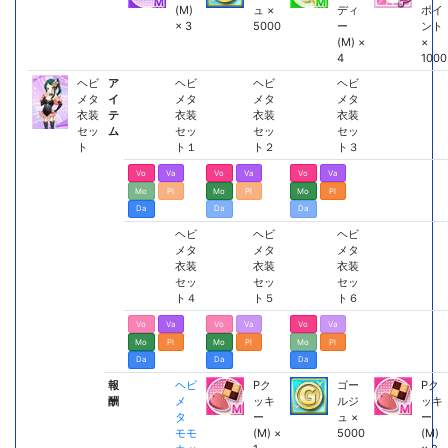
(M)
ュ ×
ディ
ポイ
× 3
5000
ー
ント
(M) ×
×
4
1000
ヘビ
ア
ヘビ
ヘビ
ヘビ
メタ
イ
メタ
メタ
メタ
衣装
テ
衣装
衣装
衣装
セッ
ム
セッ
セッ
セッ
ト
ト１
ト２
ト３
Vo
Va
Vo
Va
Vo
Va
Mo
Pl
Mo
Pl
Mo
Pl
Da
Da
Da
ヘビ
ヘビ
ヘビ
メタ
メタ
メタ
衣装
衣装
衣装
セッ
セッ
セッ
ト４
ト５
ト６
Vo
Va
Vo
Va
Vo
Va
Mo
Pl
Mo
Pl
Mo
Pl
Da
Da
Da
報
ヘビ
Pク
ゴー
Pク
酬
メ
ッキ
ルジ
ッキ
タ
ー
ュ ×
ー
モモ
(M) ×
5000
(M)