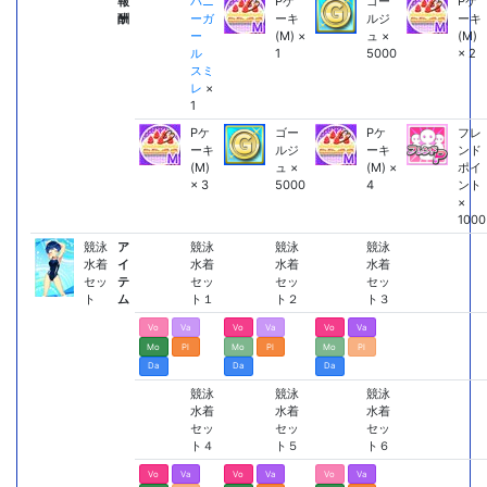
報
バニ
Pケ
ゴー
Pケ
酬
ーガ
ーキ
ルジ
ーキ
ー
(M) ×
ュ ×
(M)
ル
1
5000
× 2
スミ
レ
×
1
Pケ
ゴー
Pケ
フレ
ーキ
ルジ
ーキ
ンド
(M)
ュ ×
(M) ×
ポイ
× 3
5000
4
ント
×
1000
競泳
ア
競泳
競泳
競泳
水着
イ
水着
水着
水着
セッ
テ
セッ
セッ
セッ
ト
ム
ト１
ト２
ト３
Vo
Va
Vo
Va
Vo
Va
Mo
Pl
Mo
Pl
Mo
Pl
Da
Da
Da
競泳
競泳
競泳
水着
水着
水着
セッ
セッ
セッ
ト４
ト５
ト６
Vo
Va
Vo
Va
Vo
Va