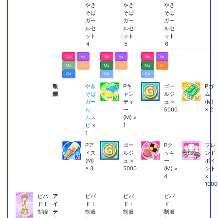
やき
やき
やき
そば
そば
そば
ガー
ガー
ガー
ルセ
ルセ
ルセ
ット
ット
ット
４
５
６
Vo
Va
Vo
Va
Vo
Va
Mo
Pl
Mo
Pl
Mo
Pl
Da
Da
Da
報
やき
Pキ
ゴー
Pガ
酬
そば
ャン
ルジ
ム
ガー
ディ
ュ ×
(M)
ル
ー
5000
× 2
ムス
(M) ×
ビ
×
1
1
Pア
ゴー
Pク
フレ
イス
ルジ
ッキ
ンド
(M)
ュ ×
ー
ポイ
× 3
5000
(M) ×
ント
4
×
1000
ビバ
ア
ビバ
ビバ
ビバ
ド！
イ
ド！
ド！
ド！
制服
テ
制服
制服
制服