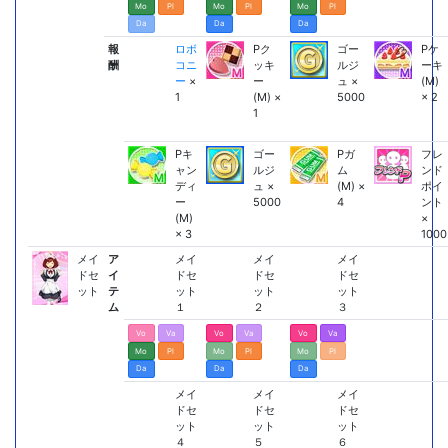
Mo
Pl
Mo
Pl
Mo
Pl
Da
Da
Da
報
ロボ
Pク
ゴー
Pケ
酬
コニ
ッキ
ルジ
ーキ
ー
×
ー
ュ ×
(M)
1
(M) ×
5000
× 2
1
Pキ
ゴー
Pガ
フレ
ャン
ルジ
ム
ンド
ディ
ュ ×
(M) ×
ポイ
ー
5000
4
ント
(M)
×
× 3
1000
メイ
ア
メイ
メイ
メイ
ドセ
イ
ドセ
ドセ
ドセ
ット
テ
ット
ット
ット
ム
１
２
３
Vo
Va
Vo
Va
Vo
Va
Mo
Pl
Mo
Pl
Mo
Pl
Da
Da
Da
メイ
メイ
メイ
ドセ
ドセ
ドセ
ット
ット
ット
４
５
６