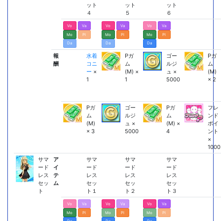
ット
ット
ット
４
５
６
Vo
Va
Vo
Va
Vo
Va
Mo
Pl
Mo
Pl
Mo
Pl
Da
Da
Da
報
水着
Pガ
ゴー
Pガ
酬
コニ
ム
ルジ
ム
ー
×
(M) ×
ュ ×
(M)
1
1
5000
× 2
Pガ
ゴー
Pガ
フレ
ム
ルジ
ム
ンド
(M)
ュ ×
(M) ×
ポイ
× 3
5000
4
ント
×
1000
サマ
ア
サマ
サマ
サマ
ード
イ
ード
ード
ード
レス
テ
レス
レス
レス
セッ
ム
セッ
セッ
セッ
ト
ト１
ト２
ト３
Vo
Va
Vo
Va
Vo
Va
Mo
Pl
Mo
Pl
Mo
Pl