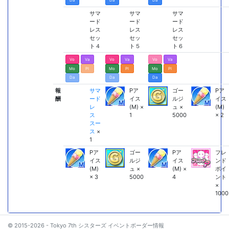
Da
Da
Da
サマ
サマ
サマ
ード
ード
ード
レス
レス
レス
セッ
セッ
セッ
ト４
ト５
ト６
Vo
Va
Vo
Va
Vo
Va
Mo
Pl
Mo
Pl
Mo
Pl
Da
Da
Da
報
サマ
Pア
ゴー
Pア
酬
ード
イス
ルジ
イス
レ
(M) ×
ュ ×
(M)
ス
1
5000
× 2
スー
ス
×
1
Pア
ゴー
Pア
フレ
イス
ルジ
イス
ンド
(M)
ュ ×
(M) ×
ポイ
× 3
5000
4
ント
×
1000
© 2015-2026 - Tokyo 7th シスターズ イベントボーダー情報