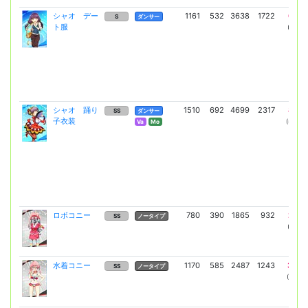
シャオ デー
1161
532
3638
1722
6195
S
ダンサー
ト服
(4522)
シャオ 踊り
1510
692
4699
2317
8217
SS
ダンサー
子衣装
(5998)
Va
Mo
ロボコニー
780
390
1865
932
2331
SS
ノータイプ
(2331)
水着コニー
1170
585
2487
1243
3109
SS
ノータイプ
(3109)