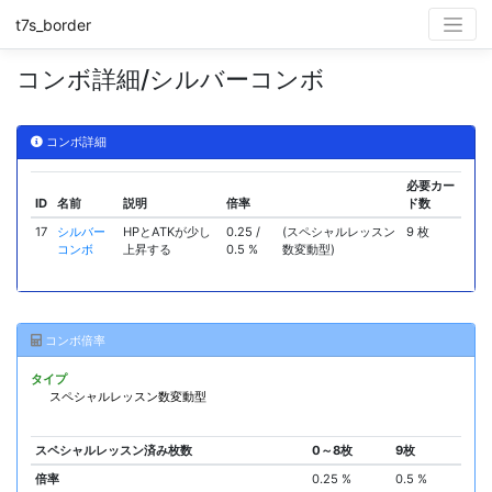
t7s_border
コンボ詳細/シルバーコンボ
コンボ詳細
必要カー
ID
名前
説明
倍率
ド数
17
シルバー
HPとATKが少し
0.25 /
(スペシャルレッスン
9 枚
コンボ
上昇する
0.5 %
数変動型)
コンボ倍率
タイプ
スペシャルレッスン数変動型
スペシャルレッスン済み枚数
0～8枚
9枚
倍率
0.25 %
0.5 %