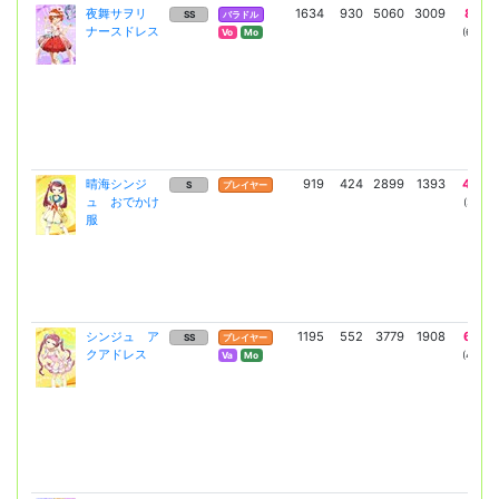
夜舞サヲリ
1634
930
5060
3009
8835
SS
バラドル
ナースドレス
(6449)
Vo
Mo
晴海シンジ
919
424
2899
1393
4930
S
プレイヤー
ュ おでかけ
(3599)
服
シンジュ ア
1195
552
3779
1908
6643
SS
プレイヤー
クアドレス
(4849)
Va
Mo