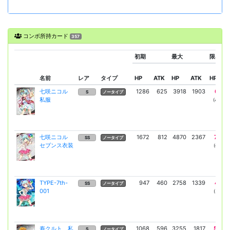
コンボ所持カード
357
初期
最大
限界(i-
名前
レア
タイプ
HP
ATK
HP
ATK
HP
七咲ニコル
1286
625
3918
1903
6416
S
ノータイプ
私服
(4898)
七咲ニコル
1672
812
4870
2367
7973
SS
ノータイプ
セブンス衣装
(6087)
TYPE-7th-
947
460
2758
1339
4515
SS
ノータイプ
001
(3447)
寿クルト 私
1068
596
3255
1817
5330
S
ノータイプ