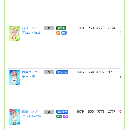
折笠アユム
1348
760
4228
2514
7410
SS
モデル
アユンジェル
(5409)
Pl
Da
西園ホノカ
1445
654
4502
2093
7674
S
ダンサー
デート服
(5602)
西園ホノカ
1879
850
5772
2777
10055
SS
ダンサー
エンゼル衣装
(7340)
Mo
Va