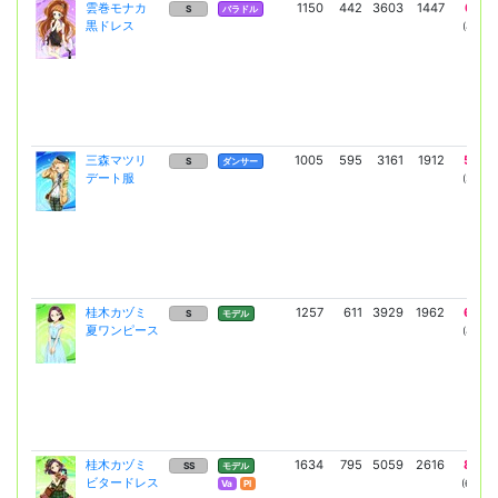
雲巻モナカ
1150
442
3603
1447
6134
S
バラドル
黒ドレス
(4478)
三森マツリ
1005
595
3161
1912
5378
S
ダンサー
デート服
(3926)
桂木カヅミ
1257
611
3929
1962
6692
S
モデル
夏ワンピース
(4885)
桂木カヅミ
1634
795
5059
2616
8833
SS
モデル
ビタードレス
(6448)
Va
Pl