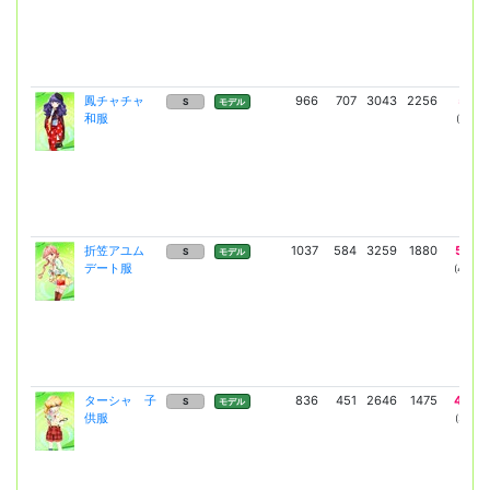
鳳チャチャ
966
707
3043
2256
5177
S
モデル
和服
(3779)
折笠アユム
1037
584
3259
1880
5547
S
モデル
デート服
(4049)
ターシャ 子
836
451
2646
1475
4497
S
モデル
供服
(3283)