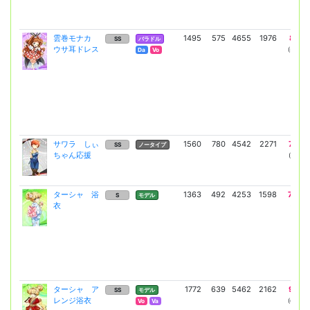
雲巻モナカ
1495
575
4655
1976
8143
SS
バラドル
ウサ耳ドレス
(5944)
Da
Vo
サワラ しぃ
1560
780
4542
2271
7722
SS
ノータイプ
ちゃん応援
(5678)
ターシャ 浴
1363
492
4253
1598
7248
S
モデル
衣
(5291)
ターシャ ア
1772
639
5462
2162
9525
SS
モデル
レンジ浴衣
(6953)
Vo
Va