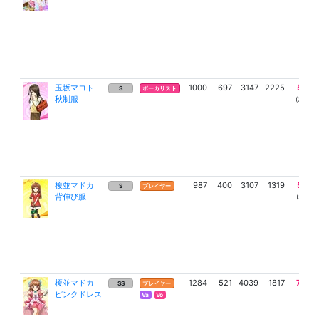
玉坂マコト
1000
697
3147
2225
5355
S
ボーカリスト
秋制服
(3909)
榎並マドカ
987
400
3107
1319
5286
S
プレイヤー
背伸び服
(3859)
榎並マドカ
1284
521
4039
1817
7088
SS
プレイヤー
ピンクドレス
(5174)
Va
Vo