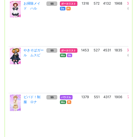
お掃除メイ
1316
572
4132
1968
7247
SS
ボーカリスト
ド ハル
(5290)
Da
Pl
やきそばガー
1453
527
4531
1835
7930
SS
ボーカリスト
ル ムスビ
(5789)
Mo
Va
ビバド！制
1379
551
4317
1906
7563
SS
バラドル
服 ロナ
(5521)
Mo
Pl