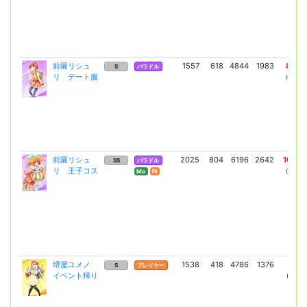
前園リシュ
1557
618
4844
1983
8259
S
バラドル
リ デート服
(6029)
前園リシュ
2025
804
6196
2642
10781
SS
バラドル
リ 王子コス
(7870)
Mo
Pl
堺屋ユメノ
1538
418
4786
1376
8161
S
プレイヤー
イベント帰り
(5957)