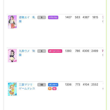
逝橋エイ 私
1407
563
4387
1815
7477
S
バラドル
服
(5458)
九条ウメ 制
1380
786
4306
2499
7340
S
ボーカリスト
服
(5358)
三森マツリ
1306
773
4104
2552
7197
SS
ダンサー
ゲームドレス
(5254)
Pl
Vo