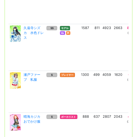
久遠寺シズ
1587
811
4923
2663
8602
SS
モデル
カ 水色ドレ
(6279)
Va
Pl
ス
瀬戸ファー
1300
499
4059
1620
6917
S
プレイヤー
ブ 私服
(5049)
晴海カジカ
888
637
2807
2043
4771
S
ボーカリスト
おでかけ服
(3483)