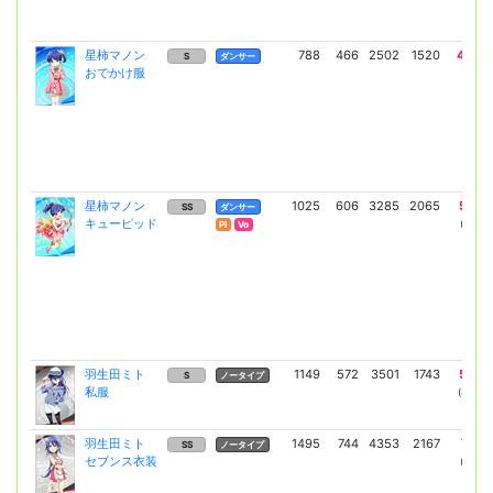
星柿マノン
788
466
2502
1520
4248
S
ダンサー
おでかけ服
(3101)
星柿マノン
1025
606
3285
2065
5796
SS
ダンサー
キューピッド
(4231)
Pl
Vo
羽生田ミト
1149
572
3501
1743
5732
S
ノータイプ
私服
(4376)
羽生田ミト
1495
744
4353
2167
7127
SS
ノータイプ
セブンス衣装
(5441)