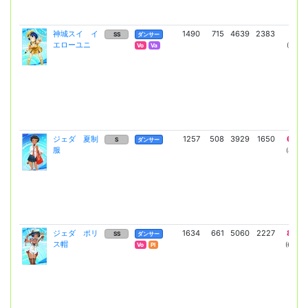
神城スイ イ
1490
715
4639
2383
8115
SS
ダンサー
エローユニ
(5924)
Vo
Va
ジェダ 夏制
1257
508
3929
1650
6692
S
ダンサー
服
(4885)
ジェダ ポリ
1634
661
5060
2227
8835
SS
ダンサー
ス帽
(6449)
Vo
Pl