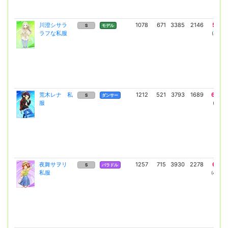
川澄シサラ
1078
671
3385
2146
5762
S
モデル
ラフな私服
(4206)
荒木レナ 私
1212
521
3793
1689
6460
S
ダンサー
服
(4716)
夜舞サヲリ
1257
715
3930
2278
6693
S
バラドル
私服
(4886)