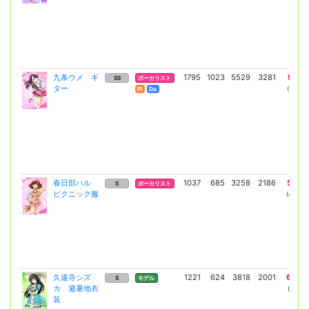
九条ウメ ギ
1795
1023
5529
3281
9639
SS
ボーカリスト
ター
(7036)
Pl
Da
春日部ハル
1037
685
3258
2186
5545
S
ボーカリスト
ピクニック服
(4048)
久遠寺シズ
1221
624
3818
2001
6504
S
モデル
カ 避暑地衣
(4748)
装