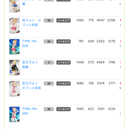
服
(4069)
寿クルト セ
1390
775
4047
2258
6627
SS
ノータイプ
ブンス衣装
(5059)
TYPE-7th-
787
439
2293
1279
3754
SS
ノータイプ
004
(2866)
若王子ルイ
1446
573
4404
1746
7265
S
ノータイプ
制服
(5504)
若王子ルイ
1880
745
5474
2171
9032
SS
ノータイプ
セブンス衣装
(6843)
TYPE-7th-
1065
422
3101
1229
5116
SS
ノータイプ
005
(3876)