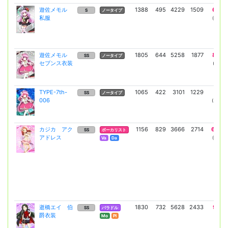
遊佐メモル
1388
495
4229
1509
6977
S
ノータイプ
私服
(5286)
遊佐メモル
1805
644
5258
1877
8675
SS
ノータイプ
セブンス衣装
(6572)
TYPE-7th-
1065
422
3101
1229
5116
SS
ノータイプ
006
(3876)
カジカ アク
1156
829
3666
2714
6448
SS
ボーカリスト
アドレス
(4707)
Va
Da
逝橋エイ 伯
1830
732
5628
2433
9810
SS
バラドル
爵衣装
(7161)
Mo
Pl