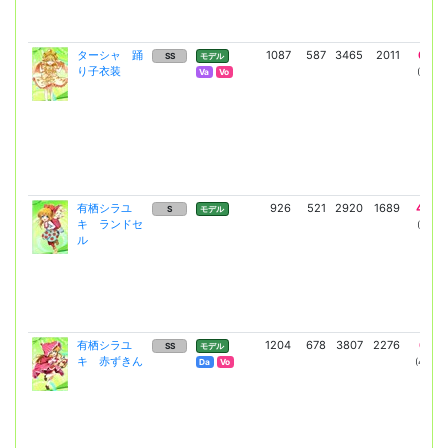
ターシャ 踊
1087
587
3465
2011
6106
SS
モデル
り子衣装
(4457)
Va
Vo
有栖シラユ
926
521
2920
1689
4966
S
モデル
キ ランドセ
(3625)
ル
有栖シラユ
1204
678
3807
2276
6691
SS
モデル
キ 赤ずきん
(4884)
Da
Vo