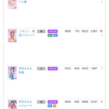
ート服
(5654)
二川ミミ 桃
1896
710
5822
2367
10140
SS
バラドル
色パイレーツ
(7402)
Mo
Da
芹沢モモカ
1422
458
4433
1497
7558
S
バラドル
私服
(5517)
芹沢モモカ
1849
596
5686
2037
9906
SS
バラドル
パイレーツ
(7231)
Da
Pl