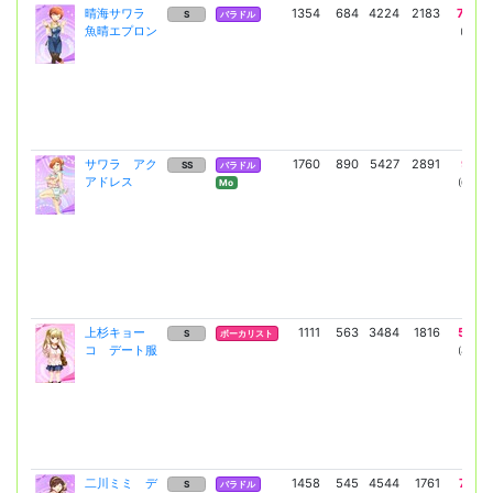
晴海サワラ
1354
684
4224
2183
7200
S
バラドル
魚晴エプロン
(5256)
サワラ アク
1760
890
5427
2891
9189
SS
バラドル
アドレス
(6708)
Mo
上杉キョー
1111
563
3484
1816
5930
S
ボーカリスト
コ デート服
(4329)
二川ミミ デ
1458
545
4544
1761
7745
S
バラドル