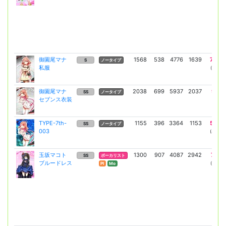
御園尾マナ
1568
538
4776
1639
7820
S
ノータイプ
私服
(5970)
御園尾マナ
2038
699
5937
2037
9721
SS
ノータイプ
セブンス衣装
(7421)
TYPE-7th-
1155
396
3364
1153
5507
SS
ノータイプ
003
(4204)
玉坂マコト
1300
907
4087
2942
7170
SS
ボーカリスト
ブルードレス
(5234)
Pl
Mo