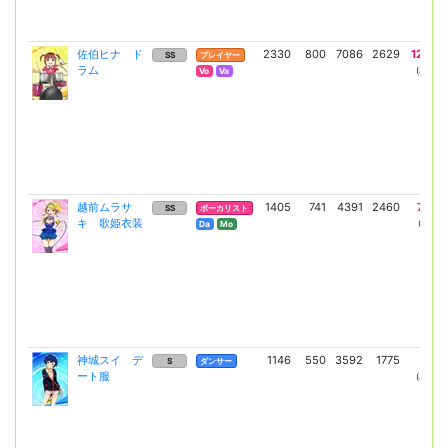
佐伯ヒナ ド
2330
800
7086
2629
12305
SS
プレイヤー
ラム
(8982)
Vo
Va
越前ムラサ
1405
741
4391
2460
7689
SS
ボーカリスト
キ 歌姫衣装
(5613)
Da
Mo
神城スイ デ
1146
550
3592
1775
6117
S
ダンサー
ート服
(4465)