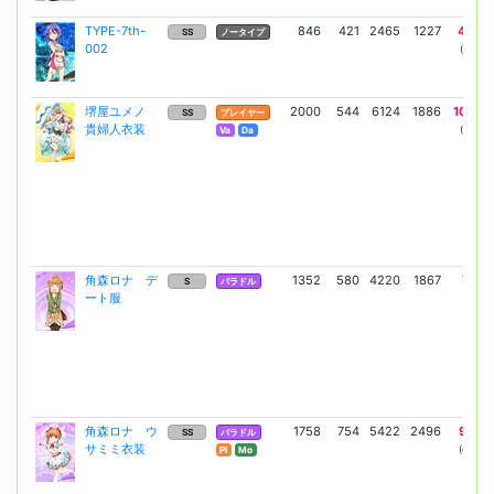
TYPE-7th-
846
421
2465
1227
4036
SS
ノータイプ
002
(3081)
堺屋ユメノ
2000
544
6124
1886
10658
SS
プレイヤー
貴婦人衣装
(7780)
Va
Da
角森ロナ デ
1352
580
4220
1867
7193
S
バラドル
ート服
(5251)
角森ロナ ウ
1758
754
5422
2496
9455
SS
バラドル
サミミ衣装
(6902)
Pl
Mo