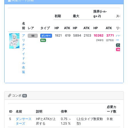
限界(i-n-
初期
最大
g+♪)
スキル
名
前
レア
タイプ
HP
ATK
HP
ATK
HP
ATK
リーダー
ア
1921
619
5894
2103
10262
3771
ハーモ
SS
ダンサー
リ
ー＋
(7491)
(2753)
Mo
ナ
ATK増
ア
Vo
イ
ド
ル
衣
装
コンボ
15
必要カ
ID
名前
説明
倍率
ード数
5
ダンサース
HPとATKが上
0.75 ～
(上位タイプ数変動
9 枚
ターズ
昇する
1.25 %
型)