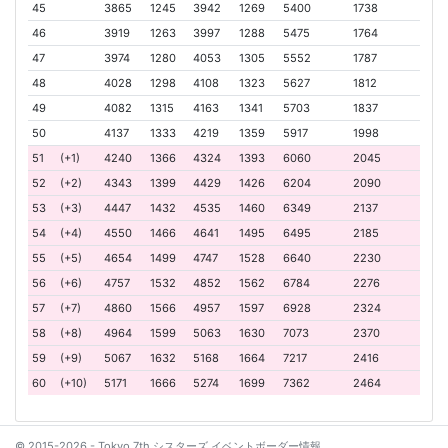
45
3865
1245
3942
1269
5400
1738
46
3919
1263
3997
1288
5475
1764
47
3974
1280
4053
1305
5552
1787
48
4028
1298
4108
1323
5627
1812
49
4082
1315
4163
1341
5703
1837
50
4137
1333
4219
1359
5917
1998
51
(+1)
4240
1366
4324
1393
6060
2045
52
(+2)
4343
1399
4429
1426
6204
2090
53
(+3)
4447
1432
4535
1460
6349
2137
54
(+4)
4550
1466
4641
1495
6495
2185
55
(+5)
4654
1499
4747
1528
6640
2230
56
(+6)
4757
1532
4852
1562
6784
2276
57
(+7)
4860
1566
4957
1597
6928
2324
58
(+8)
4964
1599
5063
1630
7073
2370
59
(+9)
5067
1632
5168
1664
7217
2416
60
(+10)
5171
1666
5274
1699
7362
2464
© 2015-2026 - Tokyo 7th シスターズ イベントボーダー情報