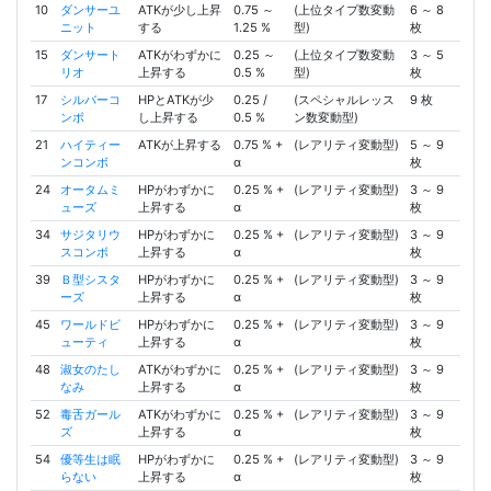
10
ダンサーユ
ATKが少し上昇
0.75 ～
(上位タイプ数変動
6 ～ 8
ニット
する
1.25 %
型)
枚
15
ダンサート
ATKがわずかに
0.25 ～
(上位タイプ数変動
3 ～ 5
リオ
上昇する
0.5 %
型)
枚
17
シルバーコ
HPとATKが少
0.25 /
(スペシャルレッス
9 枚
ンボ
し上昇する
0.5 %
ン数変動型)
21
ハイティー
ATKが上昇する
0.75 % +
(レアリティ変動型)
5 ～ 9
ンコンボ
α
枚
24
オータムミ
HPがわずかに
0.25 % +
(レアリティ変動型)
3 ～ 9
ューズ
上昇する
α
枚
34
サジタリウ
HPがわずかに
0.25 % +
(レアリティ変動型)
3 ～ 9
スコンボ
上昇する
α
枚
39
Ｂ型シスタ
HPがわずかに
0.25 % +
(レアリティ変動型)
3 ～ 9
ーズ
上昇する
α
枚
45
ワールドビ
HPがわずかに
0.25 % +
(レアリティ変動型)
3 ～ 9
ューティ
上昇する
α
枚
48
淑女のたし
ATKがわずかに
0.25 % +
(レアリティ変動型)
3 ～ 9
なみ
上昇する
α
枚
52
毒舌ガール
ATKがわずかに
0.25 % +
(レアリティ変動型)
3 ～ 9
ズ
上昇する
α
枚
54
優等生は眠
HPがわずかに
0.25 % +
(レアリティ変動型)
3 ～ 9
らない
上昇する
α
枚