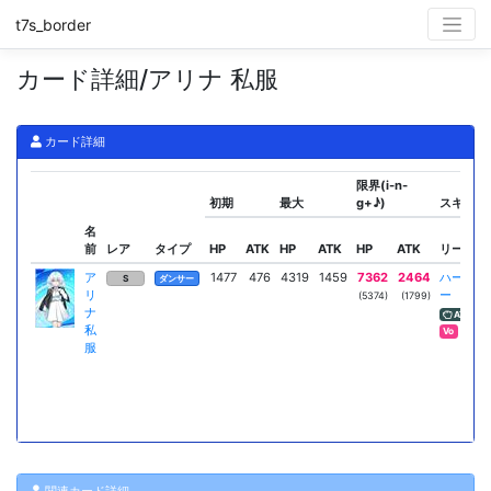
t7s_border
カード詳細/アリナ 私服
カード詳細
限界(i-n-
初期
最大
g+♪)
スキル
名
前
レア
タイプ
HP
ATK
HP
ATK
HP
ATK
リーダー
ア
1477
476
4319
1459
7362
2464
ハーモニ
S
ダンサー
リ
ー
(5374)
(1799)
ナ
ATK増加
私
Vo
服
関連カード詳細