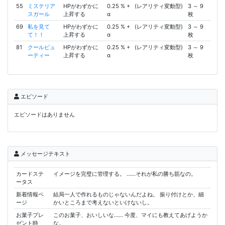
55
ミステリア
HPがわずかに
0.25 % +
(レアリティ変動型)
3 ～ 9
スガール
上昇する
α
枚
69
私を見て
HPがわずかに
0.25 % +
(レアリティ変動型)
3 ～ 9
て！！
上昇する
α
枚
81
クールビュ
HPがわずかに
0.25 % +
(レアリティ変動型)
3 ～ 9
ーティー
上昇する
α
枚
エピソード
エピソードはありません
メッセージテキスト
カードステ
イメージを完璧に管理する。 ……それが私の勝ち筋なの。
ータス
新着情報ペ
結局一人で作れるものじゃないんだよね。 振り付けとか、細
ージ
かいところまで考えないといけないし。
お菓子プレ
このお菓子、おいしいな…… 今度、マイにも教えてあげようか
ゼント時
な。