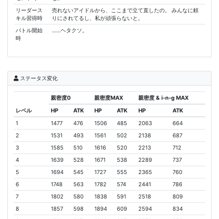
リーダース
売れないアイドルから、ここまで立て直したの。 みんなに頼
キル習得時
りにされてるし、私が頑張らないと。
バトル開始
……ヘタクソ。
時
ステータス変化
親密度0
親密度MAX
親密度 & i-n-g MAX
レベル
HP
ATK
HP
ATK
HP
ATK
1
1477
476
1506
485
2063
664
2
1531
493
1561
502
2138
687
3
1585
510
1616
520
2213
712
4
1639
528
1671
538
2289
737
5
1694
545
1727
555
2365
760
6
1748
563
1782
574
2441
786
7
1802
580
1838
591
2518
809
8
1857
598
1894
609
2594
834