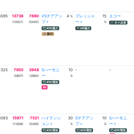
3095
13736
7690
VSチアアッ
4
プレッシャ
15
エコー
%
プ＋
ー＋
(10027)
(5493)
%
ダメ反射
ATK減少
HP減少
隊列
2325
7955
3948
Sハーモニ
10
-
-
ー
(5807)
(2882)
%
ATK増加
Vo
3093
15971
7521
ハイテンシ
30
Sチアアッ
10
Sハーモニ
ョン＋
プ＋
ー＋
(11658)
(5490)
%
%
ATK増加
ATK増加
ATK増加