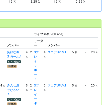
1.5 %
2.25 %
1.5 %
2.25 %
ライブスキル(7Lane)
ライ
リーダ
メンバー
ー
メンバー
メ
笑顔な毒
4
2
Sプ
4
スコアUPLV.1
5
-
20
ス
秒
%
舌ガール♪
レ
UPL
%
T
%
イ
ATK減少
サ
隊列
ポ
ー
ト
4
みんな爆
6
2
Sプ
5
スコアUPLV.1
5
-
20
ス
%
秒
%
ぜなさい
レ
UPL
%
T
%
☆
イ
サ
ATK減少
ポ
隊列