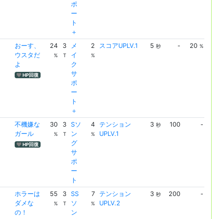
ポ
ー
ト
＋
おーす、
24
3
メ
2
スコアUPLV.1
5
-
20
ス
秒
%
ウスタだ
イ
UPL
%
T
%
よ
ク
サ
HP回復
ポ
ー
ト
＋
不機嫌な
30
3
Sソ
4
テンション
3
100
-
テ
秒
ガール
ン
UPLV.1
ョ
%
T
%
グ
UPL
HP回復
サ
ポ
ー
ト
ホラーは
55
3
SS
7
テンション
3
200
-
テ
秒
ダメな
ソ
UPLV.2
ョ
%
T
%
の！
ン
UPL