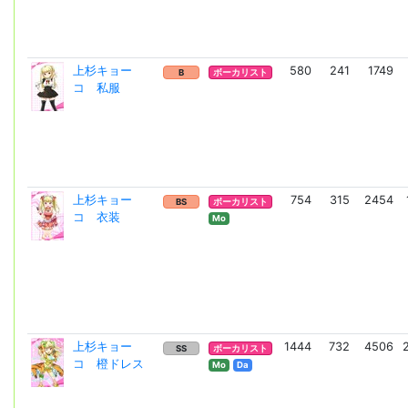
上杉キョー
580
241
1749
B
ボーカリスト
コ 私服
上杉キョー
754
315
2454
BS
ボーカリスト
コ 衣装
Mo
上杉キョー
1444
732
4506
SS
ボーカリスト
コ 橙ドレス
Mo
Da