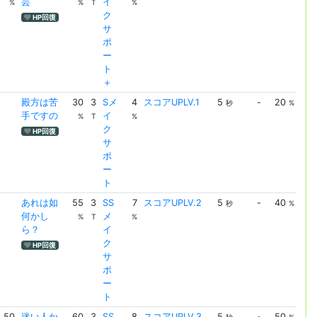
芸
イ
UPL
%
%
T
%
ク
HP回復
サ
ポ
ー
ト
＋
殿方は苦
30
3
Sメ
4
スコアUPLV.1
5
-
20
ス
秒
%
手ですの
イ
UPL
%
T
%
ク
HP回復
サ
ポ
ー
ト
あれは如
55
3
SS
7
スコアUPLV.2
5
-
40
ス
秒
%
何かし
メ
UPL
%
T
%
ら？
イ
ク
HP回復
サ
ポ
ー
ト
50
迷い人か
60
3
SS
8
スコアUPLV.3
5
-
50
ス