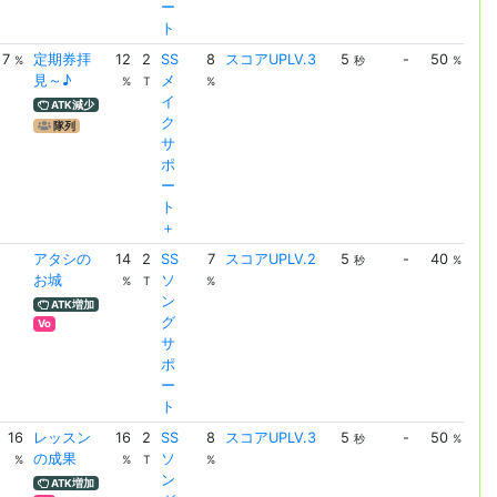
ー
ト
7
定期券拝
12
2
SS
8
スコアUPLV.3
5
-
50
ス
%
秒
%
見～♪
メ
UPL
%
T
%
イ
ATK減少
ク
隊列
サ
ポ
ー
ト
＋
アタシの
14
2
SS
7
スコアUPLV.2
5
-
40
ス
秒
%
お城
ソ
UPL
%
T
%
ン
ATK増加
グ
Vo
サ
ポ
ー
ト
16
レッスン
16
2
SS
8
スコアUPLV.3
5
-
50
ス
秒
%
の成果
ソ
UPL
%
%
T
%
ン
ATK増加