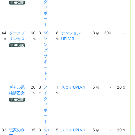
グ
HP回復
サ
ポ
ー
ト
44
ダークプ
60
3
SS
8
テンション
3
300
-
テ
秒
リンセス
ソ
UPLV.3
ョ
%
%
T
%
ン
UPL
HP回復
グ
サ
ポ
ー
ト
＋
ギャル系
20
3
メ
1
スコアUPLV.1
5
-
20
ス
秒
%
純情乙女
イ
UPL
%
T
%
ク
HP回復
サ
ポ
ー
ト
33
伝家の傘
35
3
Sメ
5
スコアUPLV.1
5
-
20
ス
秒
%