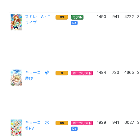
スミレ A・T
1490
941
4722
GS
モデル
ライブ
Da
キョーコ 砂
1484
723
4665
G
ボーカリスト
遊び
キョーコ 水
1929
941
6027
GS
ボーカリスト
着PV
Da