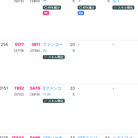
ー
＋
ル＋
(5073)
(3850)
%
%
ATK減少
ATK減少
スキル弱化
Vo
Da
2256
5177
3911
ファンコー
20
-
-
ル
(3779)
(2794)
%
スキル弱化
3151
7852
5479
Sファンコ
33
-
-
ール
(5732)
(3914)
%
スキル弱化
4128
15844
9499
VSSハーモ
44
VSSユニゾ
44
ベストファ