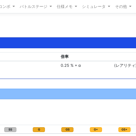
/コンボ
バトルステージ
仕様メモ
シミュレータ
その他
倍率
0.25 % + α
(レアリティ
SS
G
GS
G+
GS+