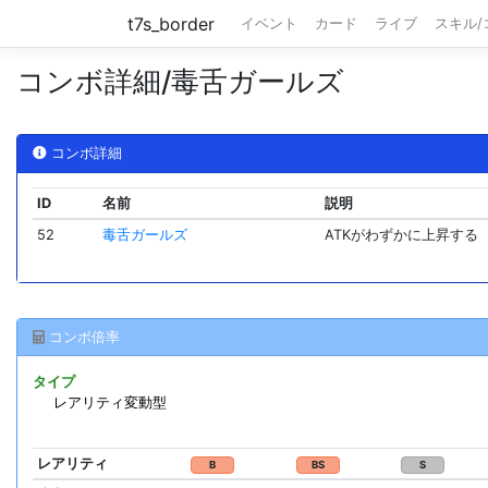
t7s_border
イベント
カード
ライブ
スキル
コンボ詳細/毒舌ガールズ
コンボ詳細
ID
名前
説明
52
毒舌ガールズ
ATKがわずかに上昇する
コンボ倍率
タイプ
レアリティ変動型
レアリティ
B
BS
S