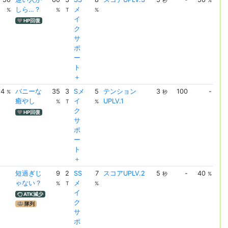
秒
%
しら…？
メ
UPL
%
%
T
%
イ
HP回復
ク
サ
ポ
ー
ト
＋
4
バニーな
35
3
Sメ
5
テンション
3
100
-
テ
%
秒
癒やし
イ
UPLV.1
ョ
%
T
%
ク
UPL
HP回復
サ
ポ
ー
ト
＋
短過ぎじ
9
2
SS
7
スコアUPLV.2
5
-
40
ス
秒
%
ゃない？
メ
UPL
%
T
%
イ
ATK減少
ク
隊列
サ
ポ