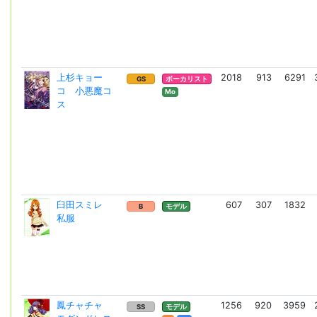
上杉キョー
2018
913
6291
GS
ボーカリスト
コ 小悪魔コ
Mo
ス
臼田スミレ
607
307
1832
B
モデル
私服
鳳チャチャ
1256
920
3959
SS
モデル