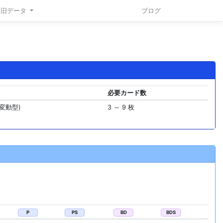
旧データ
ブログ
必要カード数
変動型)
3 ～ 9 枚
P
PS
BD
BDS