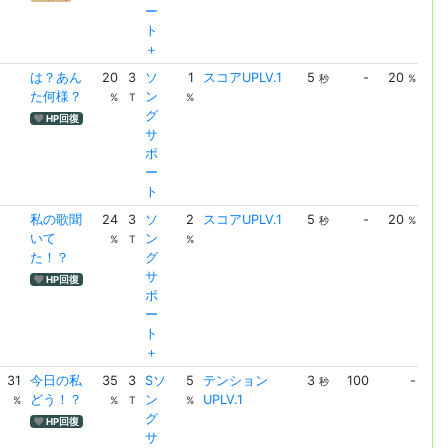
ー
ト
＋
は？あん
20
3
ソ
1
スコアUPLV.1
5
-
20
ス
秒
%
た何様？
ン
UPL
%
T
%
グ
HP回復
サ
ポ
ー
ト
私の歌聞
24
3
ソ
2
スコアUPLV.1
5
-
20
ス
秒
%
いて
ン
UPL
%
T
%
た！？
グ
サ
HP回復
ポ
ー
ト
＋
31
今日の私
35
3
Sソ
5
テンション
3
100
-
テ
秒
どう！？
ン
UPLV.1
ョ
%
%
T
%
グ
UPL
HP回復
サ