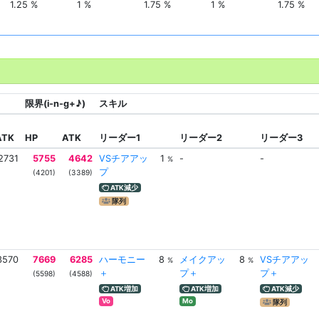
1.25 %
1 %
1.75 %
1 %
1.75 %
限界(i-n-g+♪)
スキル
ATK
HP
ATK
リーダー1
リーダー2
リーダー3
2731
5755
4642
VSチアアッ
1
-
-
%
プ
(4201)
(3389)
ATK減少
隊列
3570
7669
6285
ハーモニー
8
メイクアッ
8
VSチアアッ
%
%
＋
プ＋
プ＋
(5598)
(4588)
ATK増加
ATK増加
ATK減少
Vo
Mo
隊列