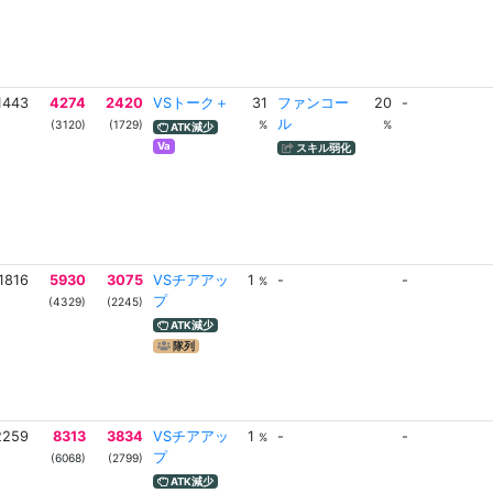
1443
4274
2420
VSトーク＋
31
ファンコー
20
-
ル
(3120)
(1729)
%
%
ATK減少
Va
スキル弱化
1816
5930
3075
VSチアアッ
1
-
-
%
プ
(4329)
(2245)
ATK減少
隊列
2259
8313
3834
VSチアアッ
1
-
-
%
プ
(6068)
(2799)
ATK減少