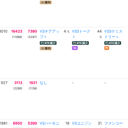
隊列
3010
16423
7380
VSチアアッ
4
VSSトーク
44
VSSケミス
%
プ＋
＋
トリー＋
(11988)
(5387)
%
ATK減少
ATK減少
ATK減少
Va
Pl
隊列
927
3113
1621
なし
-
-
(2289)
(1158)
2981
6950
5390
VSハーモニ
19
VSユニゾン
31
ファンコー