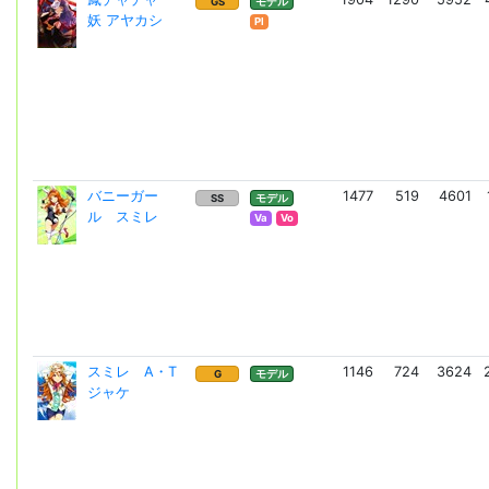
GS
モデル
妖 アヤカシ
Pl
バニーガー
1477
519
4601
SS
モデル
ル スミレ
Va
Vo
スミレ A・T
1146
724
3624
G
モデル
ジャケ