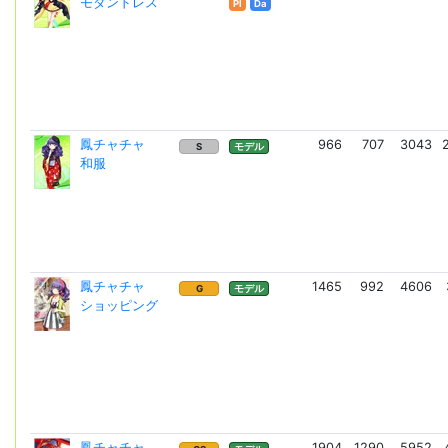
モダンドレス
Pl
Da
鳳チャチャ
966
707
3043
S
モデル
和服
鳳チャチャ
1465
992
4606
G
モデル
ショッピング
鳳チャチャ
1904
1290
5952