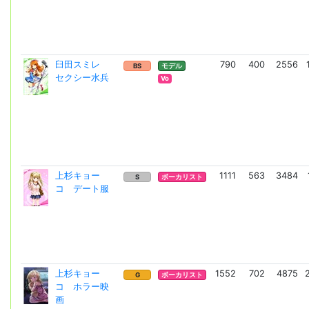
臼田スミレ
790
400
2556
BS
モデル
セクシー水兵
Vo
上杉キョー
1111
563
3484
S
ボーカリスト
コ デート服
上杉キョー
1552
702
4875
G
ボーカリスト
コ ホラー映
画