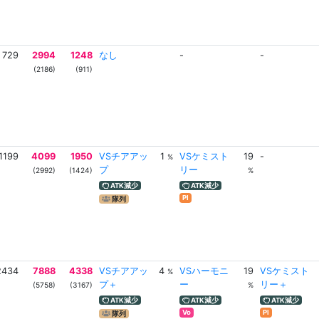
729
2994
1248
なし
-
-
(2186)
(911)
1199
4099
1950
VSチアアッ
1
VSケミスト
19
-
%
プ
リー
(2992)
(1424)
%
ATK減少
ATK減少
Pl
隊列
2434
7888
4338
VSチアアッ
4
VSハーモニ
19
VSケミスト
%
プ＋
ー
リー＋
(5758)
(3167)
%
ATK減少
ATK減少
ATK減少
Vo
Pl
隊列