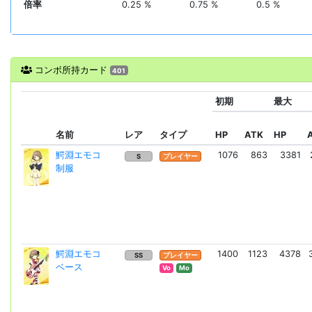
倍率
0.25 %
0.75 %
0.5 %
コンボ所持カード
401
初期
最大
名前
レア
タイプ
HP
ATK
HP
鰐淵エモコ
1076
863
3381
S
プレイヤー
制服
鰐淵エモコ
1400
1123
4378
SS
プレイヤー
ベース
Vo
Mo