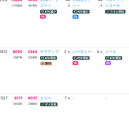
ニー＋
ン＋
ンコール
(11565)
(6785)
%
%
ATK減少
ATK減少
スキル弱化
Vo
Da
1812
8050
3344
チアアップ
2
ハーモニー
4
トーク
%
%
(5876)
(2389)
ATK増加
ATK増加
ATK増加
Vo
Va
隊列
2327
6171
4037
エコー
7
-
-
%
(4505)
(2884)
ダメ反射