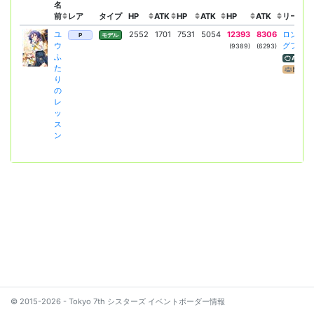
名
前
レア
タイプ
HP
ATK
HP
ATK
HP
ATK
リーダー
ユ
2552
1701
7531
5054
12393
8306
ロンギン
P
モデル
ウ
グフォー
(9389)
(6293)
ふ
ATK増
た
隊列
り
の
レ
ッ
ス
ン
© 2015-2026 - Tokyo 7th シスターズ イベントボーダー情報