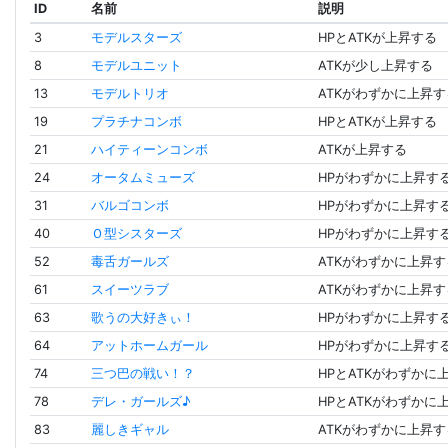
ID
名前
説明
3
モデルスターズ
HPとATKが上昇する
8
モデルユニット
ATKが少し上昇する
13
モデルトリオ
ATKがわずかに上昇す
19
プラチナコンボ
HPとATKが上昇する
21
ハイティーンコンボ
ATKが上昇する
24
オータムミューズ
HPがわずかに上昇す
31
バルゴコンボ
HPがわずかに上昇す
40
Ｏ型シスターズ
HPがわずかに上昇す
52
毒舌ガールズ
ATKがわずかに上昇す
61
スイーツラブ
ATKがわずかに上昇す
63
歌うの大好きぃ！
HPがわずかに上昇す
64
アットホームガール
HPがわずかに上昇す
74
三つ巴の戦い！？
HPとATKがわずかに
78
デレ・ガールズ♪
HPとATKがわずかに
83
麗しきギャル
ATKがわずかに上昇す