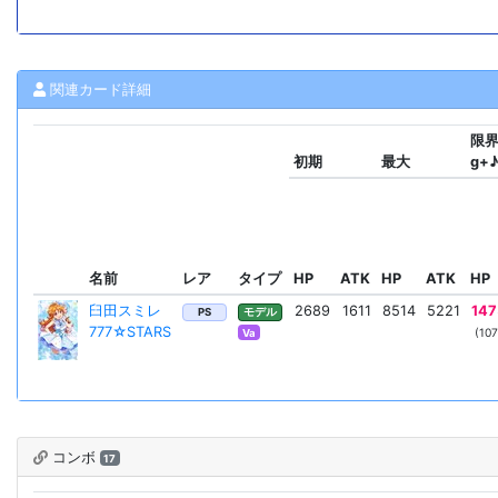
関連カード詳細
限界(
初期
最大
g+♪
名前
レア
タイプ
HP
ATK
HP
ATK
HP
臼田スミレ
2689
1611
8514
5221
147
PS
モデル
777☆STARS
(107
Va
コンボ
17