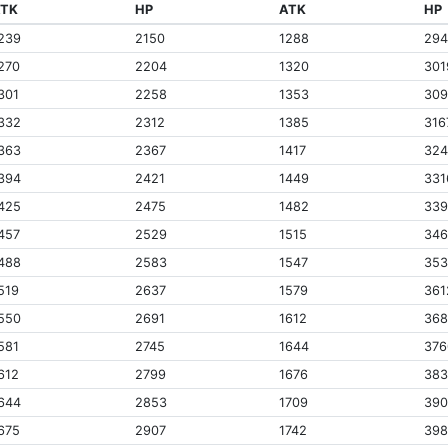
ATK
HP
ATK
HP
239
2150
1288
29
270
2204
1320
301
301
2258
1353
30
332
2312
1385
316
363
2367
1417
32
394
2421
1449
331
425
2475
1482
33
457
2529
1515
34
488
2583
1547
35
519
2637
1579
361
550
2691
1612
36
581
2745
1644
376
612
2799
1676
38
644
2853
1709
39
675
2907
1742
39