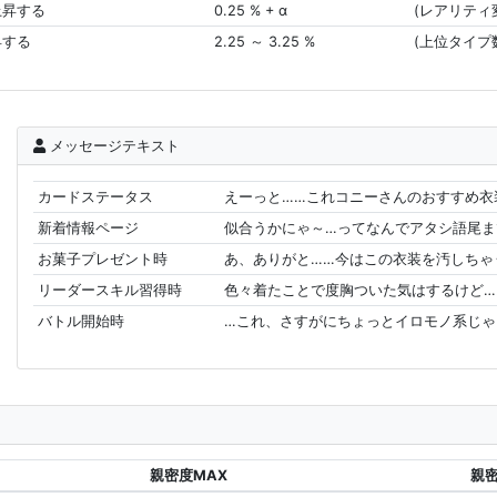
上昇する
0.25 % + α
(レアリティ
昇する
2.25 ～ 3.25 %
(上位タイプ
メッセージテキスト
カードステータス
えーっと……これコニーさんのおすすめ衣
新着情報ページ
似合うかにゃ～…ってなんでアタシ語尾
お菓子プレゼント時
あ、ありがと……今はこの衣装を汚しちゃ
リーダースキル習得時
色々着たことで度胸ついた気はするけど…
バトル開始時
…これ、さすがにちょっとイロモノ系じゃ
親密度MAX
親密