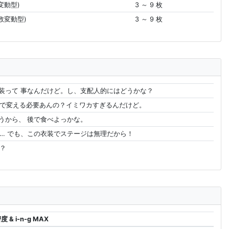
変動型)
3 ～ 9 枚
数変動型)
3 ～ 9 枚
装って 事なんだけど。し、支配人的にはどうかな？
まで変える必要あんの？イミワカすぎるんだけど。
うから、 後で食べよっかな。
… でも、この衣装でステージは無理だから！
？
度 & i-n-g MAX