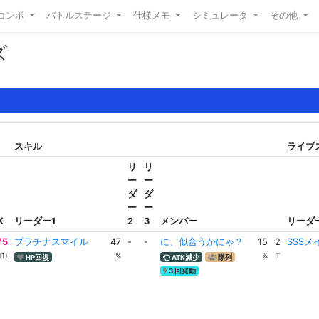
/コンボ
バトルステージ
仕様メモ
シミュレータ
その他
ズ
スキル
ライブス
リ
リ
ー
ー
ダ
ダ
ー
ー
K
リーダー1
2
3
メンバー
リーダ
75
プラチナスマイル
47
-
-
に、似合うかにゃ？
15
2
SSS
11)
%
%
T
HP回復
ATK減少
隊列
3 回発動