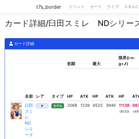
t7s_border
イベント
カード
ライブ
スキル
カード詳細/臼田スミレ NDシリー
カード詳細
限界(i-n-
初期
最大
g+♪)
名前
レア
タイプ
HP
ATK
HP
ATK
HP
AT
臼田
2068
1239
6525
3949
11138
68
P
モデル
スミ
(8130)
(49
レ
ND
シリ
ーズ