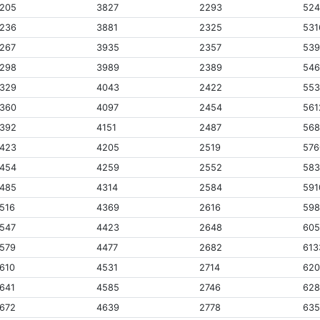
205
3827
2293
52
236
3881
2325
531
267
3935
2357
53
298
3989
2389
54
329
4043
2422
55
360
4097
2454
561
392
4151
2487
56
423
4205
2519
576
454
4259
2552
58
485
4314
2584
591
516
4369
2616
59
547
4423
2648
60
579
4477
2682
613
610
4531
2714
620
641
4585
2746
628
672
4639
2778
63