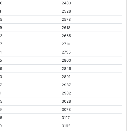
56
2483
1
2528
05
2573
9
2618
53
2665
7
2710
1
2755
5
2800
49
2846
3
2891
7
2937
1
2982
45
3028
9
3073
95
3117
9
3162