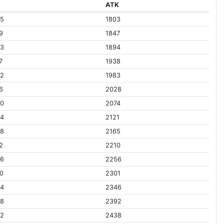
ATK
45
1803
9
1847
93
1894
7
1938
42
1983
6
2028
90
2074
64
2121
38
2165
2
2210
86
2256
0
2301
34
2346
08
2392
82
2438