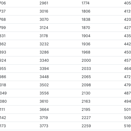
706
2961
1774
40
737
3016
1806
413
768
3070
1838
42
799
3124
1870
427
831
3178
1904
43
862
3232
1936
442
893
3286
1968
450
924
3340
2000
457
955
3394
2033
46
986
3448
2065
472
018
3502
2098
479
049
3556
2130
487
080
3610
2163
49
111
3664
2195
501
142
3719
2227
50
173
3773
2259
516