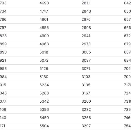
703
4693
2811
64
734
4747
2843
65
766
4801
2876
657
797
4855
2908
665
828
4909
2941
672
859
4963
2973
679
890
5018
3005
687
921
5072
3037
69
953
5126
3071
702
984
5180
3103
709
015
5234
3135
717
046
5288
3167
724
077
5342
3200
731
108
5396
3232
739
140
5450
3265
746
171
5504
3297
754