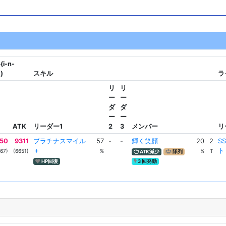
i-n-
)
スキル
ラ
リ
リ
ー
ー
ダ
ダ
ー
ー
ATK
リーダー1
2
3
メンバー
リ
50
9311
プラチナスマイル
57
-
-
輝く笑顔
20
2
S
＋
ト
67)
(6651)
%
%
T
ATK減少
隊列
HP回復
3 回発動