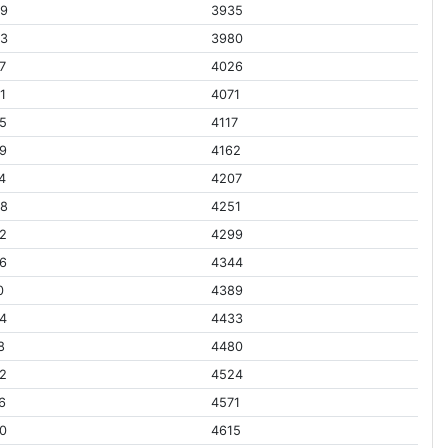
29
3935
03
3980
7
4026
1
4071
5
4117
9
4162
4
4207
48
4251
2
4299
6
4344
0
4389
4
4433
8
4480
2
4524
6
4571
0
4615