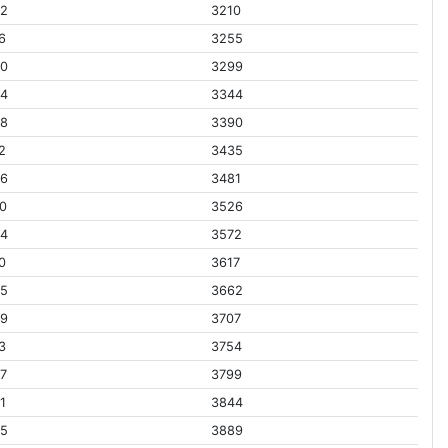
42
3210
6
3255
90
3299
64
3344
38
3390
2
3435
86
3481
0
3526
34
3572
0
3617
85
3662
59
3707
3
3754
7
3799
1
3844
55
3889