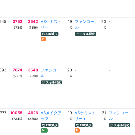
545
3752
2542
VSケミスト
19
ファンコー
20
-
リー
ル
(2739)
(1856)
%
%
ATK減少
スキル弱化
Pl
093
7674
3548
ファンコー
20
-
-
ル
(5602)
(2590)
%
スキル弱化
777
10055
4926
VSメイクア
19
VSケミスト
31
ファンコー
ップ
リー＋
ル
(7340)
(3596)
%
%
ATK減少
ATK減少
スキル弱化
Mo
Pl