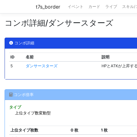
t7s_border
イベント
カード
ライブ
スキル
コンボ詳細/ダンサースターズ
コンボ詳細
ID
名前
説明
5
ダンサースターズ
HPとATKが上昇す
コンボ倍率
タイプ
上位タイプ数変動型
上位タイプ枚数
0 枚
1 枚