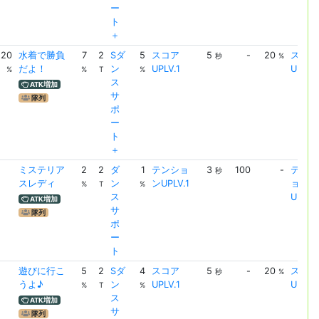
ー
ト
＋
20
水着で勝負
7
2
Sダ
5
スコア
5
-
20
スコア
秒
%
だよ！
ン
UPLV.1
UPLV.
%
%
T
%
ス
ATK増加
サ
隊列
ポ
ー
ト
＋
ミステリア
2
2
ダ
1
テンショ
3
100
-
テンシ
秒
スレディ
ン
ンUPLV.1
ョン
%
T
%
ス
UPLV.
ATK増加
サ
隊列
ポ
ー
ト
遊びに行こ
5
2
Sダ
4
スコア
5
-
20
スコア
秒
%
うよ♪
ン
UPLV.1
UPLV.
%
T
%
ス
ATK増加
サ
隊列