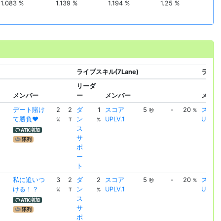
1.083 %
1.139 %
1.194 %
1.25 %
ライブスキル(7Lane)
ライブス
リーダ
メンバー
ー
メンバー
メンバ
デート賭け
2
2
ダ
1
スコア
5
-
20
スコア
秒
%
て勝負♥
ン
UPLV.1
UPLV.
%
T
%
ス
ATK増加
サ
隊列
ポ
ー
ト
私に追いつ
3
2
ダ
2
スコア
5
-
20
スコア
秒
%
ける！？
ン
UPLV.1
UPLV.
%
T
%
ス
ATK増加
サ
隊列
ポ