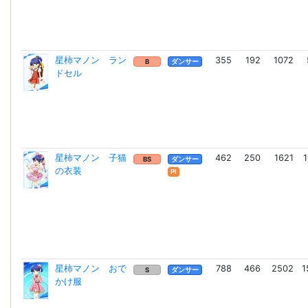
星柿マノン ラン
355
192
1072
B
ダンサー
ドセル
星柿マノン 子猫
462
250
1621
1
BS
ダンサー
の衣装
Pl
星柿マノン おで
788
466
2502
1
S
ダンサー
かけ服