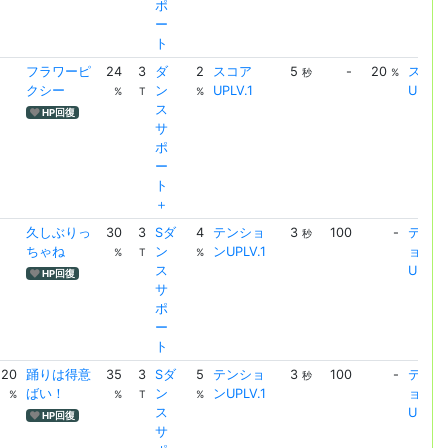
ポ
ー
ト
フラワーピ
24
3
ダ
2
スコア
5
-
20
スコア
秒
%
クシー
ン
UPLV.1
UPLV.
%
T
%
ス
HP回復
サ
ポ
ー
ト
＋
久しぶりっ
30
3
Sダ
4
テンショ
3
100
-
テンシ
秒
ちゃね
ン
ンUPLV.1
ョン
%
T
%
ス
UPLV.
HP回復
サ
ポ
ー
ト
20
踊りは得意
35
3
Sダ
5
テンショ
3
100
-
テンシ
秒
ばい！
ン
ンUPLV.1
ョン
%
%
T
%
ス
UPLV.
HP回復
サ