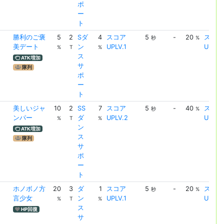
ポ
ー
ト
勝利のご褒
5
2
Sダ
4
スコア
5
-
20
スコア
秒
%
美デート
ン
UPLV.1
UPLV.
%
T
%
ス
ATK増加
サ
隊列
ポ
ー
ト
美しいジャ
10
2
SS
7
スコア
5
-
40
スコア
秒
%
ンパー
ダ
UPLV.2
UPLV.
%
T
%
ン
ATK増加
ス
隊列
サ
ポ
ー
ト
ホノボノ方
20
3
ダ
1
スコア
5
-
20
スコア
秒
%
言少女
ン
UPLV.1
UPLV.
%
T
%
ス
HP回復
サ