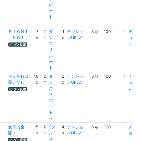
ポ
ー
ト
＋
ＦＩＧＨＴ
7
2
ダ
1
テンショ
3
100
-
テンシ
秒
ＩＮＧ！
ン
ンUPLV.1
ョン
%
T
%
ス
UPLV.
ダメ反射
サ
ポ
ー
ト
備えあれば
10
2
ダ
2
テンショ
3
100
-
テンシ
秒
憂いなし
ン
ンUPLV.1
ョン
%
T
%
ス
UPLV.
ダメ反射
サ
ポ
ー
ト
＋
女子力全
15
2
Sダ
4
テンショ
3
100
-
テンシ
秒
開！
ン
ンUPLV.1
ョン
%
T
%
ス
UPLV.
ダメ反射