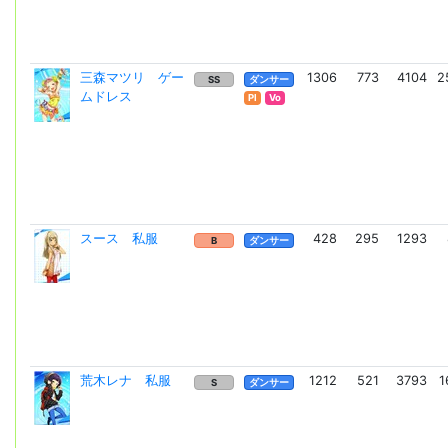
三森マツリ ゲー
1306
773
4104
2
SS
ダンサー
ムドレス
Pl
Vo
スース 私服
428
295
1293
B
ダンサー
荒木レナ 私服
1212
521
3793
1
S
ダンサー