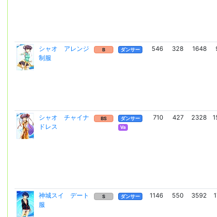
シャオ アレンジ
546
328
1648
B
ダンサー
制服
シャオ チャイナ
710
427
2328
1
BS
ダンサー
ドレス
Va
神城スイ デート
1146
550
3592
1
S
ダンサー
服