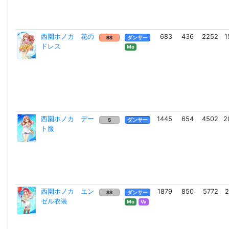
西園ホノカ 花の
683
436
2252
1
BS
ダンサー
ドレス
Mo
西園ホノカ デー
1445
654
4502
2
S
ダンサー
ト服
西園ホノカ エン
1879
850
5772
2
SS
ダンサー
ゼル衣装
Mo
Va