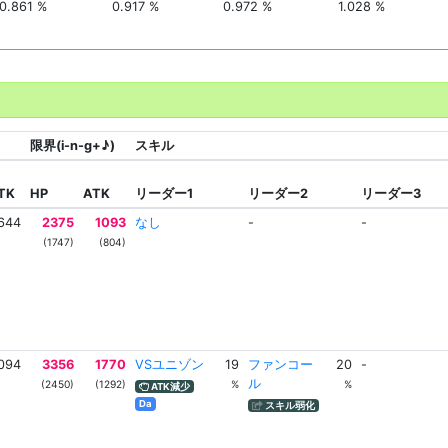
0.861 %
0.917 %
0.972 %
1.028 %
限界(i-n-g+♪)
スキル
TK
HP
ATK
リーダー1
リーダー2
リーダー3
644
2375
1093
なし
-
-
(1747)
(804)
094
3356
1770
VSユニゾン
19
ファンコー
20
-
ル
(2450)
(1292)
%
%
ATK減少
Da
スキル弱化