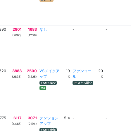
990
2801
1683
なし
-
-
(2060)
(1238)
520
3883
2500
VSメイクア
19
ファンコー
20
-
ップ
ル
(2835)
(1825)
%
%
ATK減少
スキル弱化
Mo
775
6117
3071
テンション
5
-
-
%
アップ
(4465)
(2194)
ATK増加