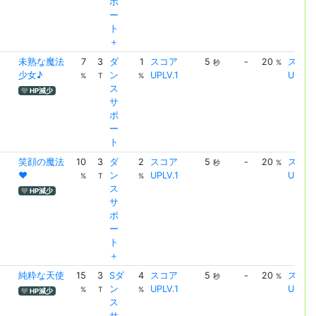
ポ
ー
ト
＋
未熟な魔法
7
3
ダ
1
スコア
5
-
20
スコア
秒
%
少女♪
ン
UPLV.1
UPLV.
%
T
%
ス
HP減少
サ
ポ
ー
ト
笑顔の魔法
10
3
ダ
2
スコア
5
-
20
スコア
秒
%
♥
ン
UPLV.1
UPLV.
%
T
%
ス
HP減少
サ
ポ
ー
ト
＋
純粋な天使
15
3
Sダ
4
スコア
5
-
20
スコア
秒
%
ン
UPLV.1
UPLV.
%
T
%
HP減少
ス
サ