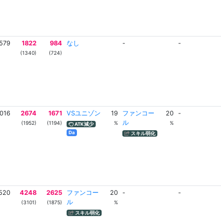
579
1822
984
なし
-
-
(1340)
(724)
016
2674
1671
VSユニゾン
19
ファンコー
20
-
ル
(1952)
(1194)
%
%
ATK減少
Da
スキル弱化
520
4248
2625
ファンコー
20
-
-
ル
(3101)
(1875)
%
スキル弱化