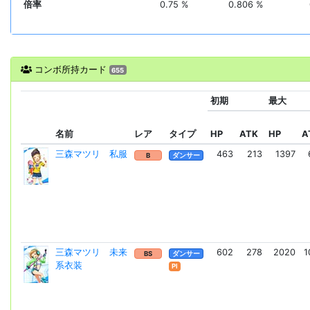
倍率
0.75 %
0.806 %
コンボ所持カード
655
初期
最大
名前
レア
タイプ
HP
ATK
HP
A
三森マツリ 私服
463
213
1397
B
ダンサー
三森マツリ 未来
602
278
2020
1
BS
ダンサー
系衣装
Pl