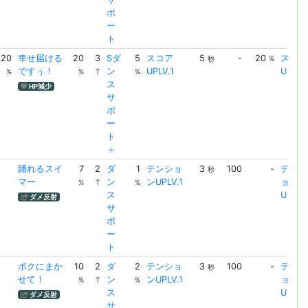
ポ
ー
ト
20
幸せ届ける
20
3
Sダ
5
スコア
5
-
20
スコア
秒
%
ですぅ！
ン
UPLV.1
UPLV.
%
%
T
%
ス
HP減少
サ
ポ
ー
ト
＋
踊れるスイ
7
2
ダ
1
テンショ
3
100
-
テンシ
秒
マー
ン
ンUPLV.1
ョン
%
T
%
ス
UPLV.
ダメ反射
サ
ポ
ー
ト
ボクにまか
10
2
ダ
2
テンショ
3
100
-
テンシ
秒
せて！
ン
ンUPLV.1
ョン
%
T
%
ス
UPLV.
ダメ反射
サ