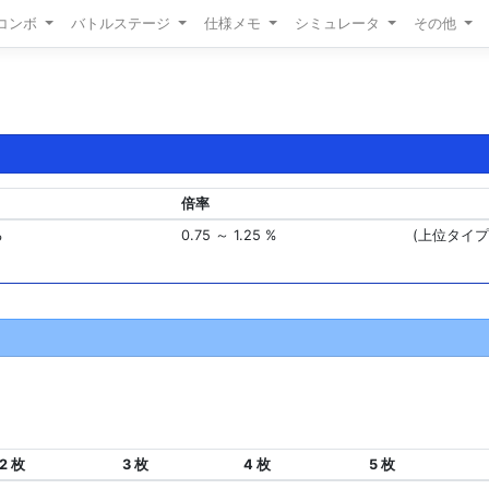
/コンボ
バトルステージ
仕様メモ
シミュレータ
その他
倍率
る
0.75 ～ 1.25 %
(上位タイプ
2 枚
3 枚
4 枚
5 枚