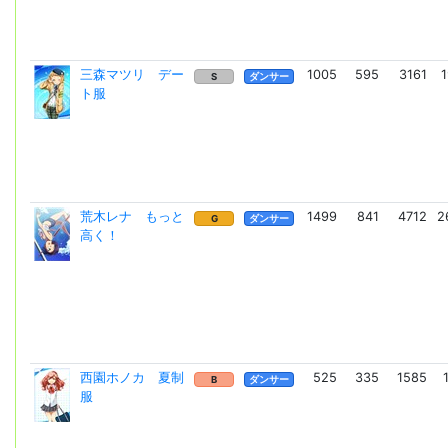
三森マツリ デー
1005
595
3161
1
S
ダンサー
ト服
荒木レナ もっと
1499
841
4712
2
G
ダンサー
高く！
西園ホノカ 夏制
525
335
1585
B
ダンサー
服