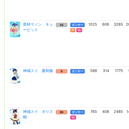
星柿マノン キュ
1025
606
3285
2
SS
ダンサー
ーピッド
Pl
Vo
神城スイ 夏制服
588
314
1775
B
ダンサー
神城スイ ポリス
765
408
2485
1
BS
ダンサー
帽
Vo