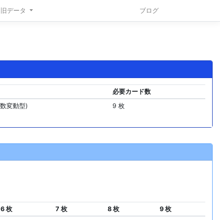
旧データ
ブログ
必要カード数
数変動型)
9 枚
6 枚
7 枚
8 枚
9 枚