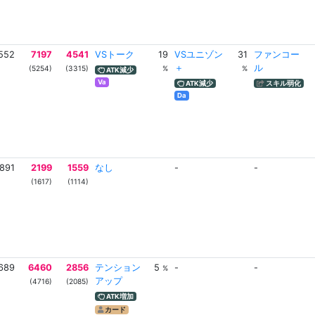
552
7197
4541
VSトーク
19
VSユニゾン
31
ファンコー
＋
ル
(5254)
(3315)
%
%
ATK減少
Va
ATK減少
スキル弱化
Da
891
2199
1559
なし
-
-
(1617)
(1114)
689
6460
2856
テンション
5
-
-
%
アップ
(4716)
(2085)
ATK増加
カード