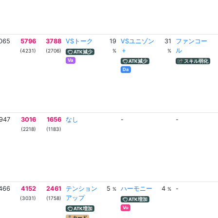
065
5796
3788
VSトーク
19
VSユニゾン
31
ファンコー
＋
ル
(4231)
(2706)
%
%
ATK減少
Va
ATK減少
スキル弱化
Da
947
3016
1656
なし
-
-
(2218)
(1183)
466
4152
2461
テンション
5
ハーモニー
4
-
%
%
アップ
(3031)
(1758)
ATK増加
Vo
ATK増加
カード