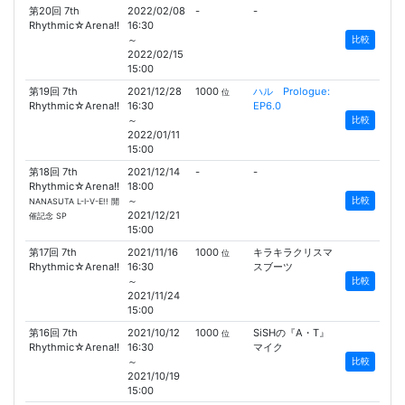
第20回 7th
2022/02/08
-
-
Rhythmic☆Arena!!
16:30
～
比較
2022/02/15
15:00
第19回 7th
2021/12/28
1000
ハル Prologue:
位
Rhythmic☆Arena!!
16:30
EP6.0
～
比較
2022/01/11
15:00
第18回 7th
2021/12/14
-
-
Rhythmic☆Arena!!
18:00
～
比較
NANASUTA L-I-V-E!! 開
2021/12/21
催記念 SP
15:00
第17回 7th
2021/11/16
1000
キラキラクリスマ
位
Rhythmic☆Arena!!
16:30
スブーツ
～
比較
2021/11/24
15:00
第16回 7th
2021/10/12
1000
SiSHの『A・T』
位
Rhythmic☆Arena!!
16:30
マイク
～
比較
2021/10/19
15:00