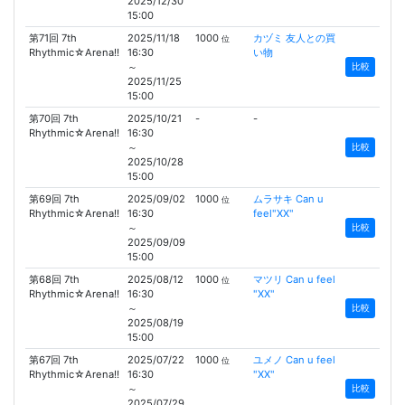
2025/12/30
15:00
第71回 7th
2025/11/18
1000
カヅミ 友人との買
位
Rhythmic☆Arena!!
16:30
い物
～
比較
2025/11/25
15:00
第70回 7th
2025/10/21
-
-
Rhythmic☆Arena!!
16:30
～
比較
2025/10/28
15:00
第69回 7th
2025/09/02
1000
ムラサキ Can u
位
Rhythmic☆Arena!!
16:30
feel"XX"
～
比較
2025/09/09
15:00
第68回 7th
2025/08/12
1000
マツリ Can u feel
位
Rhythmic☆Arena!!
16:30
"XX"
～
比較
2025/08/19
15:00
第67回 7th
2025/07/22
1000
ユメノ Can u feel
位
Rhythmic☆Arena!!
16:30
"XX"
～
比較
2025/07/29