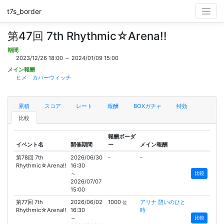
t7s_border
第47回 7th Rhythmic☆Arena!!
期間
2023/12/26 18:00 ～ 2024/01/09 15:00
メイン報酬
ヒメ カバーウィッチ
累積
スコア
レート
報酬
BOXガチャ
特効
比較
報酬ボーダ
イベント名
開催期間
ー
メイン報酬
第78回 7th
2026/06/30
-
-
Rhythmic☆Arena!!
16:30
～
比較
2026/07/07
15:00
第77回 7th
2026/06/02
1000
アリナ 憩いのひと
位
Rhythmic☆Arena!!
16:30
時
～
比較