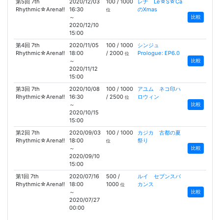
第5回 7th
2020/12/03
100 / 1000
レナ Le☆S☆Ca
Rhythmic☆Arena!!
16:30
のXmas
位
～
比較
2020/12/10
15:00
第4回 7th
2020/11/05
100 / 1000
シンジュ
Rhythmic☆Arena!!
18:00
/ 2000
Prologue: EP6.0
位
～
比較
2020/11/12
15:00
第3回 7th
2020/10/08
100 / 1000
アユム ネコ印ハ
Rhythmic☆Arena!!
16:30
/ 2500
ロウィン
位
～
比較
2020/10/15
15:00
第2回 7th
2020/09/03
100 / 1000
カジカ 古都の夏
Rhythmic☆Arena!!
18:00
祭り
位
～
比較
2020/09/10
15:00
第1回 7th
2020/07/16
500 /
ルイ セブンスバ
Rhythmic☆Arena!!
18:00
1000
カンス
位
～
比較
2020/07/27
00:00