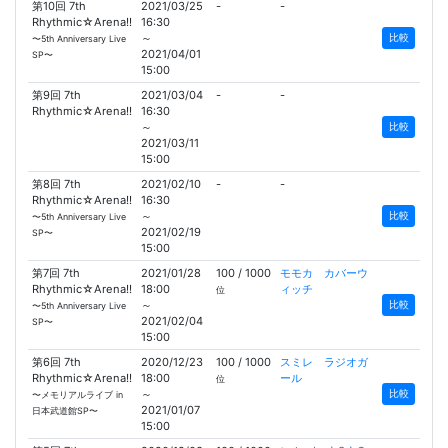
第10回 7th
2021/03/25
-
-
Rhythmic☆Arena!!
16:30
～
比較
〜5th Anniversary Live
2021/04/01
SP〜
15:00
第9回 7th
2021/03/04
-
-
Rhythmic☆Arena!!
16:30
～
比較
2021/03/11
15:00
第8回 7th
2021/02/10
-
-
Rhythmic☆Arena!!
16:30
～
比較
〜5th Anniversary Live
2021/02/19
SP〜
15:00
第7回 7th
2021/01/28
100 / 1000
モモカ カバーウ
Rhythmic☆Arena!!
18:00
ィッチ
位
～
比較
〜5th Anniversary Live
2021/02/04
SP〜
15:00
第6回 7th
2020/12/23
100 / 1000
スミレ ラジオガ
Rhythmic☆Arena!!
18:00
ール
位
～
比較
〜メモリアルライブ in
2021/01/07
日本武道館SP〜
15:00