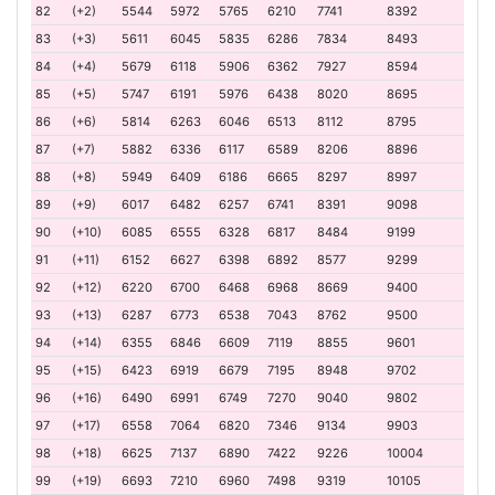
82
(+2)
5544
5972
5765
6210
7741
8392
83
(+3)
5611
6045
5835
6286
7834
8493
84
(+4)
5679
6118
5906
6362
7927
8594
85
(+5)
5747
6191
5976
6438
8020
8695
86
(+6)
5814
6263
6046
6513
8112
8795
87
(+7)
5882
6336
6117
6589
8206
8896
88
(+8)
5949
6409
6186
6665
8297
8997
89
(+9)
6017
6482
6257
6741
8391
9098
90
(+10)
6085
6555
6328
6817
8484
9199
91
(+11)
6152
6627
6398
6892
8577
9299
92
(+12)
6220
6700
6468
6968
8669
9400
93
(+13)
6287
6773
6538
7043
8762
9500
94
(+14)
6355
6846
6609
7119
8855
9601
95
(+15)
6423
6919
6679
7195
8948
9702
96
(+16)
6490
6991
6749
7270
9040
9802
97
(+17)
6558
7064
6820
7346
9134
9903
98
(+18)
6625
7137
6890
7422
9226
10004
99
(+19)
6693
7210
6960
7498
9319
10105