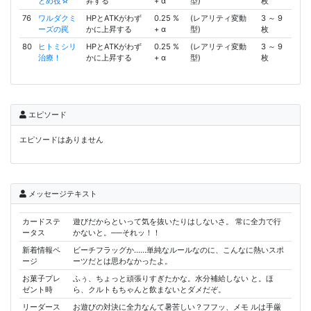
とめ役☆
昇する
+ α
型)
枚
76
ワルダクミ
HPとATKがわず
0.25 %
(レアリティ変動
3 ～ 9
ーズの罠
かに上昇する
+ α
型)
枚
80
ヒトミシリ
HPとATKがわず
0.25 %
(レアリティ変動
3 ～ 9
治療！
かに上昇する
+ α
型)
枚
エピソード
エピソードはありません
メッセージテキスト
カードステ
遊びだからといって気を抜いたりはしないさ。 常に全力で行
ータス
かないと。──それッ！！
新着情報ペ
ビーチフラッグか……単純なルールなのに、こんなに熱いスポ
ージ
ーツだとは思わなかったよ。
お菓子プレ
ふぅ、ちょっと頑張りすぎたかな。水分補給しない と。ほ
ゼント時
ら、クルトもちゃんと飲まないとダメだぞ。
リーダース
お遊びの対決に全力なんて暑苦しい？フフッ、メモ ルは手厳