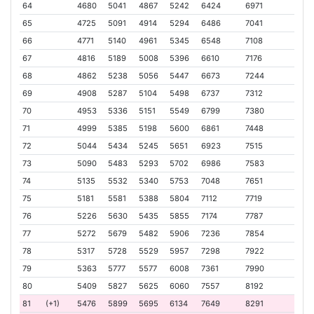
64
4680
5041
4867
5242
6424
6971
65
4725
5091
4914
5294
6486
7041
66
4771
5140
4961
5345
6548
7108
67
4816
5189
5008
5396
6610
7176
68
4862
5238
5056
5447
6673
7244
69
4908
5287
5104
5498
6737
7312
70
4953
5336
5151
5549
6799
7380
71
4999
5385
5198
5600
6861
7448
72
5044
5434
5245
5651
6923
7515
73
5090
5483
5293
5702
6986
7583
74
5135
5532
5340
5753
7048
7651
75
5181
5581
5388
5804
7112
7719
76
5226
5630
5435
5855
7174
7787
77
5272
5679
5482
5906
7236
7854
78
5317
5728
5529
5957
7298
7922
79
5363
5777
5577
6008
7361
7990
80
5409
5827
5625
6060
7557
8192
81
(+1)
5476
5899
5695
6134
7649
8291