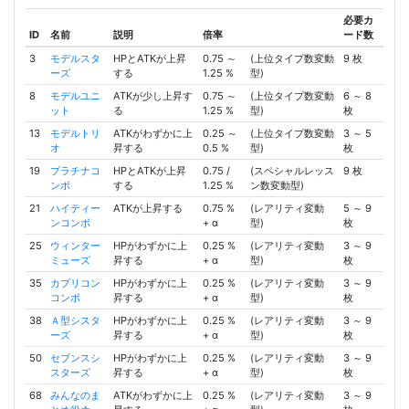
必要カ
ID
名前
説明
倍率
ード数
3
モデルスタ
HPとATKが上昇
0.75 ～
(上位タイプ数変動
9 枚
ーズ
する
1.25 %
型)
8
モデルユニ
ATKが少し上昇す
0.75 ～
(上位タイプ数変動
6 ～ 8
ット
る
1.25 %
型)
枚
13
モデルトリ
ATKがわずかに上
0.25 ～
(上位タイプ数変動
3 ～ 5
オ
昇する
0.5 %
型)
枚
19
プラチナコ
HPとATKが上昇
0.75 /
(スペシャルレッス
9 枚
ンボ
する
1.25 %
ン数変動型)
21
ハイティー
ATKが上昇する
0.75 %
(レアリティ変動
5 ～ 9
ンコンボ
+ α
型)
枚
25
ウィンター
HPがわずかに上
0.25 %
(レアリティ変動
3 ～ 9
ミューズ
昇する
+ α
型)
枚
35
カプリコン
HPがわずかに上
0.25 %
(レアリティ変動
3 ～ 9
コンボ
昇する
+ α
型)
枚
38
Ａ型シスタ
HPがわずかに上
0.25 %
(レアリティ変動
3 ～ 9
ーズ
昇する
+ α
型)
枚
50
セブンスシ
HPがわずかに上
0.25 %
(レアリティ変動
3 ～ 9
スターズ
昇する
+ α
型)
枚
68
みんなのま
ATKがわずかに上
0.25 %
(レアリティ変動
3 ～ 9