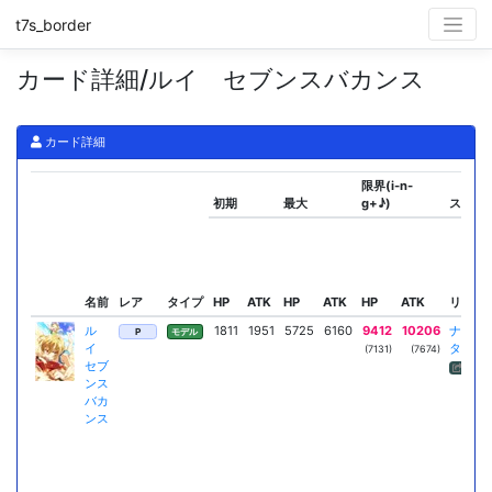
t7s_border
カード詳細/ルイ セブンスバカンス
カード詳細
限界(i-n-
初期
最大
g+♪)
スキル
名前
レア
タイプ
HP
ATK
HP
ATK
HP
ATK
リーダ
ル
1811
1951
5725
6160
9412
10206
ナビゲ
P
モデル
イ
ターア
(7131)
(7674)
セブ
ダメ反
ンス
バカ
ンス