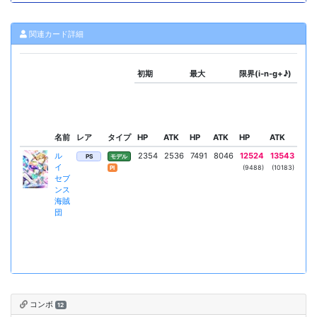
関連カード詳細
初期
最大
限界(i-n-g+♪)
スキ
名前
レア
タイプ
HP
ATK
HP
ATK
HP
ATK
リー
ル
2354
2536
7491
8046
12524
13543
ナビ
PS
モデル
イ
ター
(9488)
(10183)
Pl
セブ
＋
ンス
ダ
海賊
団
コンボ
12