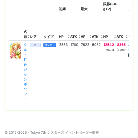
限界(i-n-
初期
最大
g+♪)
スキ
名
前
レア
タイプ
HP
ATK
HP
ATK
HP
ATK
リーダ
ク
2583
1700
7622
5052
12542
8365
パワ
P
ダンサー
ル
チア
(9502)
(6290)
ト
HP
虹
色
ジ
ャ
ン
ボ
ソ
フ
ト
© 2015-2026 - Tokyo 7th シスターズ イベントボーダー情報