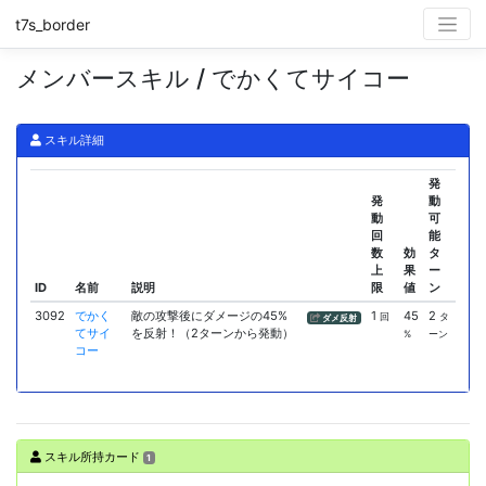
t7s_border
メンバースキル / でかくてサイコー
スキル詳細
発
発
動
動
可
回
能
数
効
タ
上
果
ー
ID
名前
説明
限
値
ン
3092
でかく
敵の攻撃後にダメージの45%
1
45
2
回
タ
ダメ反射
てサイ
を反射！（2ターンから発動）
%
ーン
コー
スキル所持カード
1