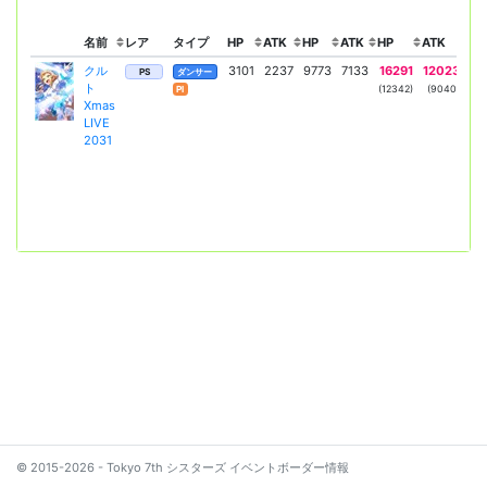
名前
レア
タイプ
HP
ATK
HP
ATK
HP
ATK
リ
クル
3101
2237
9773
7133
16291
12023
ワ
PS
ダンサー
ト
サ
(12342)
(9040)
Pl
Xmas
＋
LIVE
2031
3
© 2015-2026 - Tokyo 7th シスターズ イベントボーダー情報