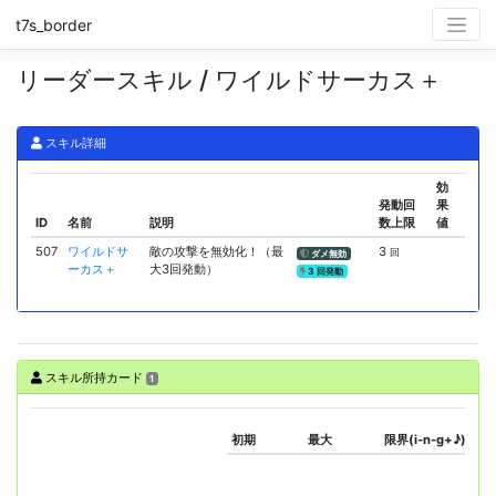
t7s_border
リーダースキル / ワイルドサーカス＋
スキル詳細
効
発動回
果
ID
名前
説明
数上限
値
507
ワイルドサ
敵の攻撃を無効化！（最
3
回
ダメ無効
ーカス＋
大3回発動）
3 回発動
スキル所持カード
1
初期
最大
限界(i-n-g+♪)
ス