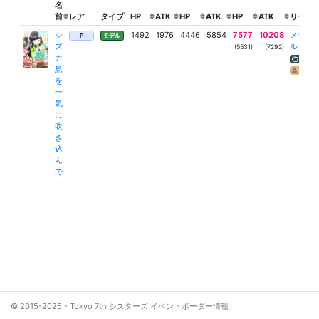
名
前
レア
タイプ
HP
ATK
HP
ATK
HP
ATK
リーダー
シ
1492
1976
4446
5854
7577
10208
メディ
P
モデル
ズ
ルラフ
(5531)
(7292)
カ
ATK増
息
カード
を
一
気
に
吹
き
込
ん
で
© 2015-2026 - Tokyo 7th シスターズ イベントボーダー情報