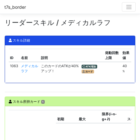
t7s_border
リーダースキル / メディカルラフ
スキル詳細
発動回数
効果
ID
名前
説明
上限
値
1063
メディカル
このカードのATKが40%
40
ATK増加
ラフ
アップ！
%
カード
スキル所持カード
1
限界(i-n-
初期
最大
g+♪)
スキル