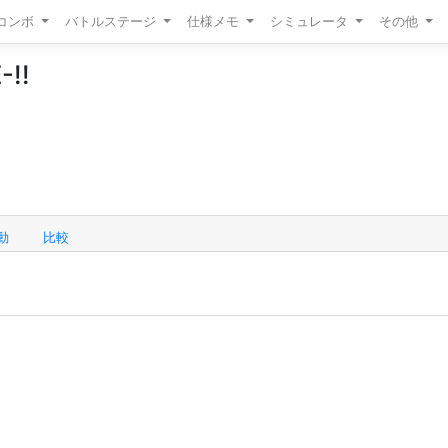
/コンボ
バトルステージ
仕様メモ
シミュレータ
その他
-!!
動
比較