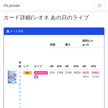
t7s_border
カード詳細/シオネ あの日のライブ
カード詳細
限界(i-n-
初期
最大
g+♪)
スキ
名
前
レア
タイプ
HP
ATK
HP
ATK
HP
ATK
リー
シ
614
2169
2149
6829
9331
13920
ノッ
GS+
ボーカリスト
オ
ーバ
(6811)
(10161)
Va
ネ
AT
あ
隊
の
日
の
ラ
イ
ブ