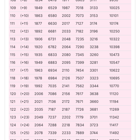
108
(+8)
1834
6478
1971
6963
3111
9950
109
(+9)
1849
6529
1987
7018
3133
10025
110
(+10)
1863
6580
2002
7073
3153
10101
111
(+11)
1877
6630
2017
7127
3174
10174
112
(+12)
1892
6681
2033
7182
3196
10250
113
(+13)
1906
6731
2048
7235
3216
10322
114
(+14)
1920
6782
2064
7290
3238
10398
115
(+15)
1935
6833
2080
7345
3260
10473
116
(+16)
1949
6883
2095
7399
3281
10547
117
(+17)
1963
6934
2110
7454
3301
10622
118
(+18)
1978
6984
2126
7507
3323
10695
119
(+19)
1992
7035
2141
7562
3344
10770
120
(+20)
2006
7086
2156
7617
3638
11120
121
(+21)
2021
7136
2172
7671
3660
11194
122
(+22)
2035
7187
2187
7726
3681
11269
123
(+23)
2049
7237
2202
7779
3701
11342
124
(+24)
2064
7288
2218
7834
3723
11417
125
(+25)
2078
7339
2233
7889
3744
11492