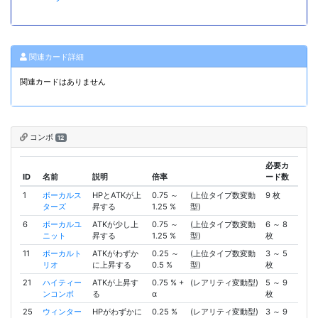
関連カード詳細
関連カードはありません
コンボ
12
必要カ
ID
名前
説明
倍率
ード数
1
ボーカルス
HPとATKが上
0.75 ～
(上位タイプ数変動
9 枚
ターズ
昇する
1.25 %
型)
6
ボーカルユ
ATKが少し上
0.75 ～
(上位タイプ数変動
6 ～ 8
ニット
昇する
1.25 %
型)
枚
11
ボーカルト
ATKがわずか
0.25 ～
(上位タイプ数変動
3 ～ 5
リオ
に上昇する
0.5 %
型)
枚
21
ハイティー
ATKが上昇す
0.75 % +
(レアリティ変動型)
5 ～ 9
ンコンボ
る
α
枚
25
ウィンター
HPがわずかに
0.25 %
(レアリティ変動型)
3 ～ 9