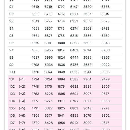
91
1619
5719
1740
6147
2520
8558
92
1630
5758
1752
6189
2537
8615
93
1641
5797
1764
6231
2553
8673
94
1652
5837
1775
6274
2568
8732
95
1664
5876
1788
6316
2586
8789
96
1675
5916
1800
6359
2603
8848
97
1686
5955
1812
6401
2619
8906
98
1697
5995
1824
6444
2635
8965
99
1708
6034
1836
6486
2652
9022
100
1720
6074
1849
6529
2944
9355
101
(+1)
1734
6124
1864
6583
2964
9429
102
(+2)
1748
6175
1879
6638
2985
9505
103
(+3)
1763
6225
1895
6691
3007
9577
104
(+4)
1777
6276
1910
6746
3027
9653
105
(+5)
1791
6327
1925
6801
3048
9728
106
(+6)
1806
6377
1941
6855
3070
9802
107
(+7)
1820
6428
1956
6910
3090
9877