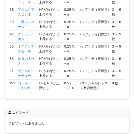
ミューズ
上昇する
+ α
枚
36
アクエリア
HPがわずかに
0.25 %
(レアリティ変動型)
3 ～ 9
スコンボ
上昇する
+ α
枚
39
Ｂ型シスタ
HPがわずかに
0.25 %
(レアリティ変動型)
3 ～ 9
ーズ
上昇する
+ α
枚
42
ナチュラル
HPがわずかに
0.25 %
(レアリティ変動型)
3 ～ 9
美人
上昇する
+ α
枚
55
ミステリア
HPがわずかに
0.25 %
(レアリティ変動型)
3 ～ 9
スガール
上昇する
+ α
枚
63
歌うの大好
HPがわずかに
0.25 %
(レアリティ変動型)
3 ～ 9
きぃ！
上昇する
+ α
枚
81
クールビュ
HPがわずかに
0.25 %
(レアリティ変動型)
3 ～ 9
ーティー
上昇する
+ α
枚
152
ゴールド
HPとATKが上
0.5 /
(スペシャルレッス
9 枚
+コンボ
昇する
1.25 %
ン数変動型)
エピソード
エピソードはありません