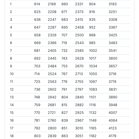
1
614
2169
660
2331
904
3193
2
625
2208
671
2373
919
3251
3
636
2247
683
2415
935
3308
4
647
2287
695
2458
952
3367
5
658
2326
707
2500
968
3425
6
669
2366
719
2543
985
3483
7
681
2405
732
2585
1002
3541
8
692
2445
743
2628
1017
3600
9
703
2484
755
2670
1034
3657
10
714
2524
767
2713
1050
3716
11
725
2563
779
2755
1067
3774
12
736
2602
791
2797
1083
3831
13
748
2642
804
2840
1101
3890
14
759
2681
815
2882
1116
3948
15
770
2721
827
2925
1132
4007
16
781
2760
839
2967
1149
4064
17
792
2800
851
3010
1165
4123
18
803
2839
863
3051
1182
4179