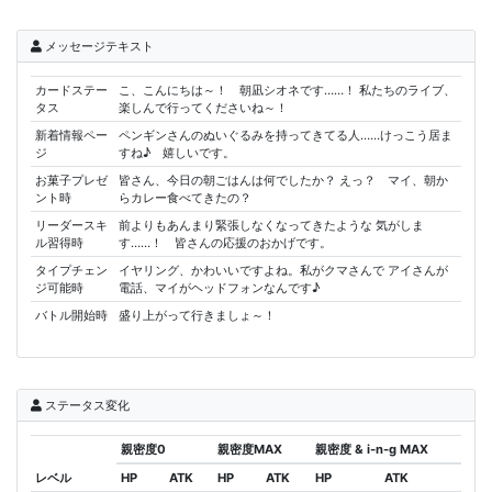
メッセージテキスト
カードステー
こ、こんにちは～！ 朝凪シオネです……！ 私たちのライブ、
タス
楽しんで行ってくださいね～！
新着情報ペー
ペンギンさんのぬいぐるみを持ってきてる人……けっこう居ま
ジ
すね♪ 嬉しいです。
お菓子プレゼ
皆さん、今日の朝ごはんは何でしたか？ えっ？ マイ、朝か
ント時
らカレー食べてきたの？
リーダースキ
前よりもあんまり緊張しなくなってきたような 気がしま
ル習得時
す……！ 皆さんの応援のおかげです。
タイプチェン
イヤリング、かわいいですよね。私がクマさんで アイさんが
ジ可能時
電話、マイがヘッドフォンなんです♪
バトル開始時
盛り上がって行きましょ～！
ステータス変化
親密度0
親密度MAX
親密度 & i-n-g MAX
レベル
HP
ATK
HP
ATK
HP
ATK