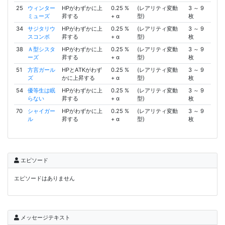
25
ウィンター
HPがわずかに上
0.25 %
(レアリティ変動
3 ～ 9
ミューズ
昇する
+ α
型)
枚
34
サジタリウ
HPがわずかに上
0.25 %
(レアリティ変動
3 ～ 9
スコンボ
昇する
+ α
型)
枚
38
Ａ型シスタ
HPがわずかに上
0.25 %
(レアリティ変動
3 ～ 9
ーズ
昇する
+ α
型)
枚
51
方言ガール
HPとATKがわず
0.25 %
(レアリティ変動
3 ～ 9
ズ
かに上昇する
+ α
型)
枚
54
優等生は眠
HPがわずかに上
0.25 %
(レアリティ変動
3 ～ 9
らない
昇する
+ α
型)
枚
70
シャイガー
HPがわずかに上
0.25 %
(レアリティ変動
3 ～ 9
ル
昇する
+ α
型)
枚
エピソード
エピソードはありません
メッセージテキスト