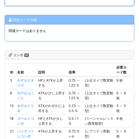
関連カード詳細
関連カードはありません
コンボ
11
必要カ
ID
名前
説明
倍率
ード数
3
モデルスタ
HPとATKが上昇
0.75 ～
(上位タイプ数変動
9 枚
ーズ
する
1.25 %
型)
8
モデルユニ
ATKが少し上昇す
0.75 ～
(上位タイプ数変動
6 ～ 8
ット
る
1.25 %
型)
枚
13
モデルトリ
ATKがわずかに上
0.25 ～
(上位タイプ数変動
3 ～ 5
オ
昇する
0.5 %
型)
枚
18
ゴールドコ
HPとATKが少し
0.5 / 1
(スペシャルレッス
9 枚
ンボ
上昇する
%
ン数変動型)
21
ハイティー
ATKが上昇する
0.75 %
(レアリティ変動
5 ～ 9
ンコンボ
+ α
型)
枚