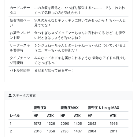
カードステー
この衣装を着ると、やっぱり緊張するべ……。 でも、わぐわ
タス
ぐって気持ちの方が強えから！
新着情報ペー
SOLのみんなとキラッキラに輝いてみせっがら！ ちゃーんと
ジ
見ててな！
お菓子プレゼ
食べすぎちゃダメってマーちゃんに言われてる けど…お腹空
ント時
いだときはしょうがないよね？
リーダースキ
シンジュねーちゃんとターシャねーちゃんに ついていけるよ
ル習得時
うに、マーちゃんと特訓だ！
タイプチェン
みんなにドキドキを届けられるような 素敵なアイドル目指し
ジ可能時
てけっぱるべ！
バトル開始時
まだまだ歌って踊るぞー！
ステータス変化
親密度0
親密度MAX
親密度 & i-n-g MAX
レベル
HP
ATK
HP
ATK
HP
ATK
1
1972
1326
2090
1405
2842
1966
2
2016
1356
2136
1437
2904
2011