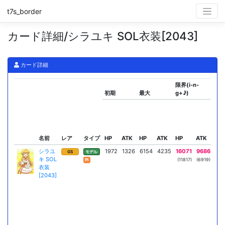
t7s_border
カード詳細/シラユキ SOL衣装[2043]
カード詳細
限界(i-n-
初期
最大
g+♪)
ス
名前
レア
タイプ
HP
ATK
HP
ATK
HP
ATK
リー
シラユ
1972
1326
6154
4235
16071
9686
Sメ
GS
モデル
キ SOL
ア
(11817)
(6919)
Pl
衣装
A
[2043]
Mo