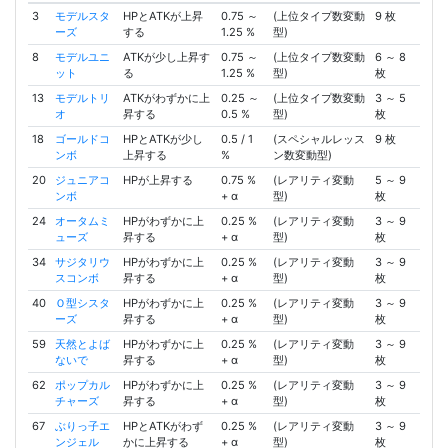
3
モデルスタ
HPとATKが上昇
0.75 ～
(上位タイプ数変動
9 枚
ーズ
する
1.25 %
型)
8
モデルユニ
ATKが少し上昇す
0.75 ～
(上位タイプ数変動
6 ～ 8
ット
る
1.25 %
型)
枚
13
モデルトリ
ATKがわずかに上
0.25 ～
(上位タイプ数変動
3 ～ 5
オ
昇する
0.5 %
型)
枚
18
ゴールドコ
HPとATKが少し
0.5 / 1
(スペシャルレッス
9 枚
ンボ
上昇する
%
ン数変動型)
20
ジュニアコ
HPが上昇する
0.75 %
(レアリティ変動
5 ～ 9
ンボ
+ α
型)
枚
24
オータムミ
HPがわずかに上
0.25 %
(レアリティ変動
3 ～ 9
ューズ
昇する
+ α
型)
枚
34
サジタリウ
HPがわずかに上
0.25 %
(レアリティ変動
3 ～ 9
スコンボ
昇する
+ α
型)
枚
40
Ｏ型シスタ
HPがわずかに上
0.25 %
(レアリティ変動
3 ～ 9
ーズ
昇する
+ α
型)
枚
59
天然とよば
HPがわずかに上
0.25 %
(レアリティ変動
3 ～ 9
ないで
昇する
+ α
型)
枚
62
ポップカル
HPがわずかに上
0.25 %
(レアリティ変動
3 ～ 9
チャーズ
昇する
+ α
型)
枚
67
ぶりっ子エ
HPとATKがわず
0.25 %
(レアリティ変動
3 ～ 9
ンジェル
かに上昇する
+ α
型)
枚