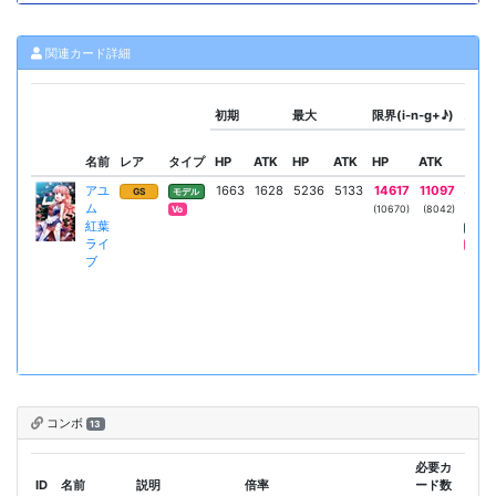
関連カード詳細
初期
最大
限界(i-n-g+♪)
スキ
名前
レア
タイプ
HP
ATK
HP
ATK
HP
ATK
リー
アユ
1663
1628
5236
5133
14617
11097
Sハ
GS
モデル
ム
ニー
(10670)
(8042)
Vo
紅葉
AT
ライ
Vo
ブ
コンボ
13
必要カ
ID
名前
説明
倍率
ード数