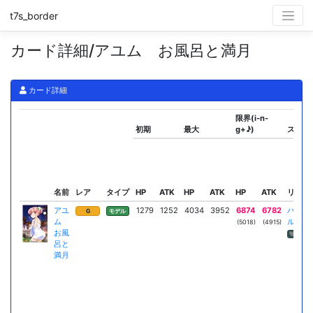
t7s_border
カード詳細/アユム お風呂と満月
カード詳細
限界(i-n-
初期
最大
g+♪)
スキル
名前
レア
タイプ
HP
ATK
HP
ATK
HP
ATK
リーダ
アユ
1279
1252
4034
3952
6874
6782
ハイエ
G
モデル
ム
ル
(5018)
(4915)
お風
HP回
呂と
満月