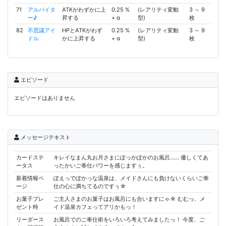
71
アルバイタ
ATKがわずかに上
0.25 %
(レアリティ変動
3 ～ 9
ー♪
昇する
+ α
型)
枚
82
不思議アイ
HPとATKがわず
0.25 %
(レアリティ変動
3 ～ 9
ドル
かに上昇する
+ α
型)
枚
エピソード
エピソードはありません
メッセージテキスト
カードステ
キレイなまん丸お月さまにぽっかぽかのお風呂…… 優しくてあ
ータス
ったかいご奉仕パワーを感じますぅ。
新着情報ペ
ぽえっでぽかっな温泉は、メイドさんにも負けないくらいご奉
ージ
仕の心に満ちてるのですぅ☆
お菓子プレ
ご主人さまのお菓子はお風呂にも合いますにゃ☆ むむっ、メ
ゼント時
イド温泉カフェってアリかもっ！
リーダース
お風呂でのご奉仕術をいろいろ考えてみましたっ！ 今度、ご