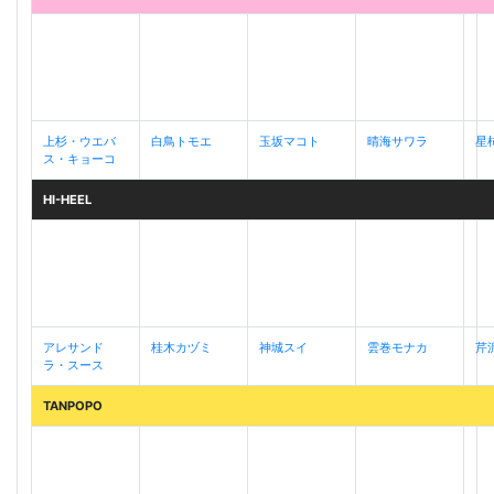
上杉・ウエバ
白鳥トモエ
玉坂マコト
晴海サワラ
星
ス・キョーコ
HI-HEEL
アレサンド
桂木カヅミ
神城スイ
雲巻モナカ
芹
ラ・スース
TANPOPO