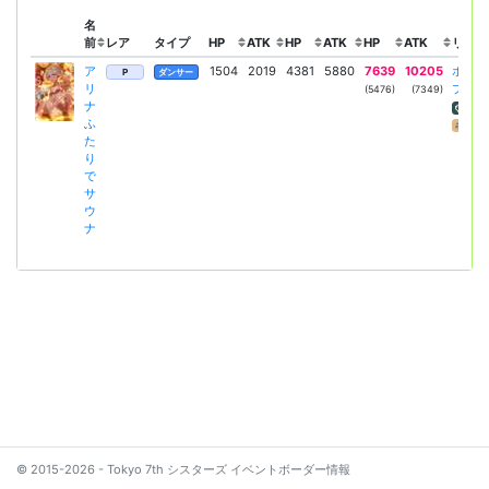
名
前
レア
タイプ
HP
ATK
HP
ATK
HP
ATK
リーダ
ア
1504
2019
4381
5880
7639
10205
ホワイ
P
ダンサー
リ
プロミ
(5476)
(7349)
ナ
ATK
ふ
隊列
た
り
で
サ
ウ
ナ
© 2015-2026 - Tokyo 7th シスターズ イベントボーダー情報