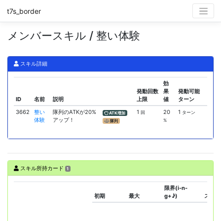
t7s_border
メンバースキル / 整い体験
スキル詳細
効
発動回数
果
発動可能
ID
名前
説明
上限
値
ターン
3662
整い
隊列のATKが20%
1
20
1
回
ターン
ATK増加
体験
アップ！
%
隊列
スキル所持カード
1
限界(i-n-
初期
最大
g+♪)
スキル