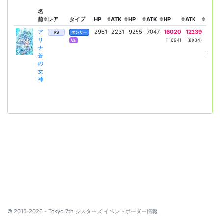
名
前
レア
タイプ
HP
ATK
HP
ATK
HP
ATK
リー
ア
2961
2231
9255
7047
16020
12239
ブル
PS
ダンサー
リ
ーメ
(11694)
(8934)
Va
ナ
＋
蒼
HP
の
女
神
© 2015-2026 - Tokyo 7th シスターズ イベントボーダー情報