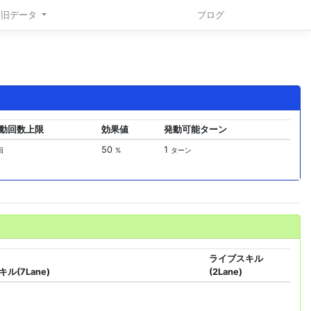
旧データ
ブログ
動回数上限
効果値
発動可能ターン
50
1
回
%
ターン
ライブスキル
ル(7Lane)
(2Lane)