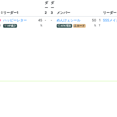
ダ
ダ
ー
ー
リーダー1
2
3
メンバー
リーダー
0
ハッピーレター
45
-
-
めんけぇシール
50
1
SSSメ
)
%
%
T
HP減少
ATK増加
カード