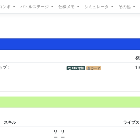
/コンボ
バトルステージ
仕様メモ
シミュレータ
その他
発
アップ！
1
ATK増加
カード
スキル
ライブスキ
リ
リ
ー
ー