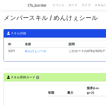
t7s_border
イベント
カード
ライブ
スキル
メンバースキル / めんけぇシール
スキル詳細
ID
名前
説明
3371
めんけぇシール
このカードのATKが50%
スキル所持カード
1
限界(i-n-
初期
最大
g+♪)