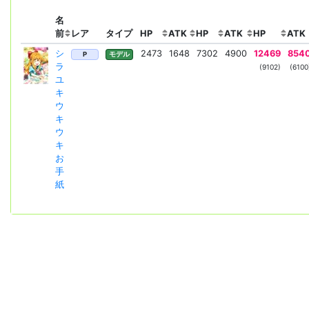
名
前
レア
タイプ
HP
ATK
HP
ATK
HP
ATK
シ
2473
1648
7302
4900
12469
854
P
モデル
ラ
(9102)
(6100
ユ
キ
ウ
キ
ウ
キ
お
手
紙