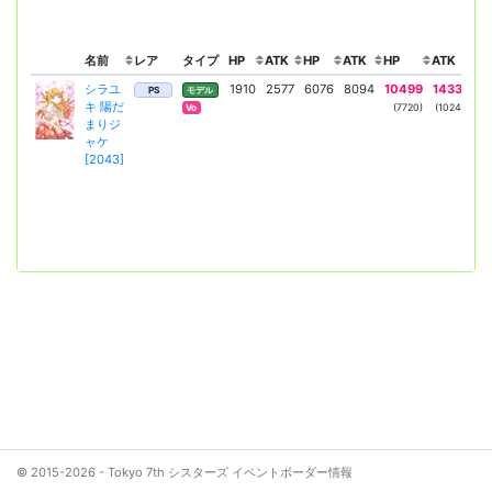
名前
レア
タイプ
HP
ATK
HP
ATK
HP
ATK
リ
シラユ
1910
2577
6076
8094
10499
14338
ス
PS
モデル
キ 陽だ
ダ
(7720)
(10242)
Vo
まりジ
ャケ
[2043]
© 2015-2026 - Tokyo 7th シスターズ イベントボーダー情報