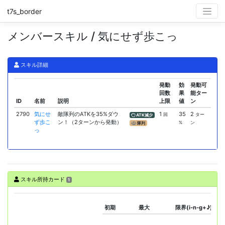
t7s_border
メンバースキル / 気にせず歩こっ
スキル詳細
発動
効
発動可
回数
果
能ター
ID
名前
説明
上限
値
ン
2790
気にせ
敵隊列のATKを35%ダウ
1
35
2
回
ター
ATK減少
ず歩こ
ン！（2ターンから発動）
%
ン
隊列
っ
スキル所持カード
1
初期
最大
限界(i-n-g+♪)
ス