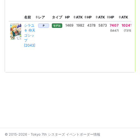
名前
レア
タイプ
HP
ATK
HP
ATK
HP
ATK
リ
シラユ
1469
1982
4378
5873
7407
10241
ス
P
モデル
キ 仰天
ダ
(5447)
(7315)
ゴシッ
プ
[2043]
© 2015-2026 - Tokyo 7th シスターズ イベントボーダー情報