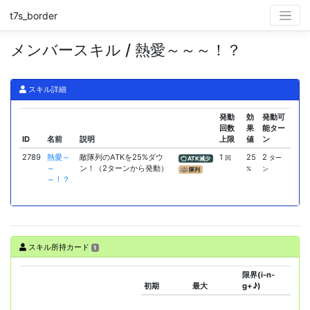
t7s_border
メンバースキル / 熱愛～～～！？
スキル詳細
発動
効
発動可
回数
果
能ター
ID
名前
説明
上限
値
ン
2789
熱愛～
敵隊列のATKを25%ダウ
1
25
2
回
ター
ATK減少
～
ン！（2ターンから発動）
%
ン
隊列
～！？
スキル所持カード
1
限界(i-n-
初期
最大
g+♪)
ス