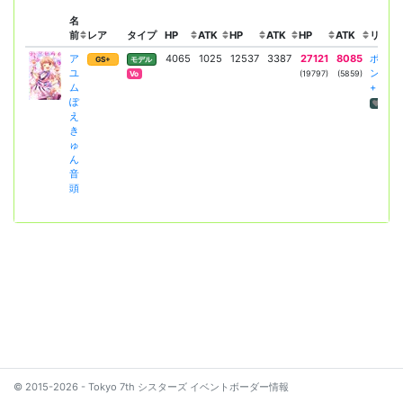
名
前
レア
タイプ
HP
ATK
HP
ATK
HP
ATK
リーダ
ア
4065
1025
12537
3387
27121
8085
ポエキ
GS+
モデル
ユ
ンドラ
(19797)
(5859)
Vo
ム
+
ぽ
HP回
え
き
ゅ
ん
音
頭
© 2015-2026 - Tokyo 7th シスターズ イベントボーダー情報