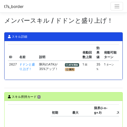
t7s_border
メンバースキル / ドドンと盛り上げ！
スキル詳細
効
発動回
果
発動可能
ID
名前
説明
数上限
値
ターン
2627
ドドンと盛
隊列のATKが
1
35
1
回
ターン
ATK増加
り上げ！
35%アップ！
%
隊列
スキル所持カード
1
限界(i-n-
初期
最大
g+♪)
スキル