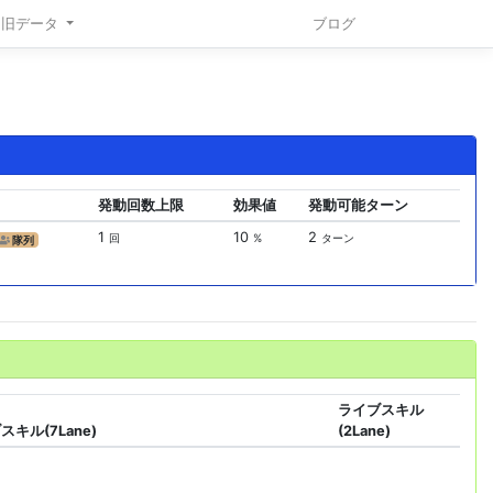
旧データ
ブログ
発動回数上限
効果値
発動可能ターン
1
10
2
回
%
ターン
隊列
ライブスキル
スキル(7Lane)
(2Lane)