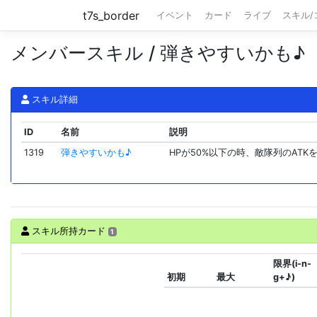
t7s_border
イベント
カード
ライブ
スキル
メンバースキル / 弾きやすいかも♪
スキル詳細
ID
名前
説明
1319
弾きやすいかも♪
HPが50%以下の時、敵隊列のATK
スキル所持カード
1
限界(i-n-
初期
最大
g+♪)