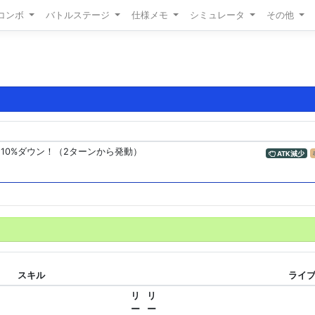
/コンボ
バトルステージ
仕様メモ
シミュレータ
その他
を10%ダウン！（2ターンから発動）
ATK減少
スキル
ライブ
リ
リ
ー
ー