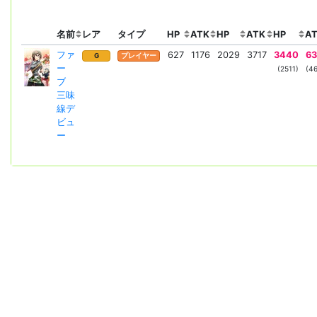
名前
レア
タイプ
HP
ATK
HP
ATK
HP
A
ファ
627
1176
2029
3717
3440
63
G
プレイヤー
ー
(2511)
(46
ブ
三味
線デ
ビュ
ー