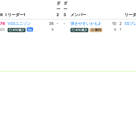
ダ
ダ
ー
ー
TK
リーダー1
2
3
メンバー
リー
76
VSSユニゾン
36
-
-
弾きやすいかも♪
10
2
SSプ
21)
%
%
T
Da
ATK減少
ATK減少
隊列