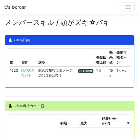
t7s_border
メンバースキル / 頭がズキ☆バキ
スキル詳細
効
発動可
発動回
果
能ター
ID
名前
説明
数上限
値
ン
1223
頭がズキ
敵の攻撃後にダメージ
1
15
1
回
ターン
ダメ回復
☆バキ
の15%を回復！
%
スキル所持カード
1
限界(i-n-
初期
最大
g+♪)
スキル