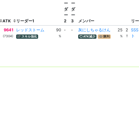
ー
ー
ダ
ダ
ー
ー
ATK
リーダー1
2
3
メンバー
リ
9641
レッドストーム
90
-
-
灰にしちゃるけん
25
2
SS
ト
(7304)
%
%
T
スキル強化
ATK減少
隊列