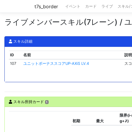
t7s_border
イベント
カード
ライブ
スキル
ライブメンバースキル(7レーン) / ユニ
スキル詳細
ID
名前
説
107
ユニットボーナススコアUP‐AXiS LV.4
スコ
スキル所持カード
1
限界(i-
初期
最大
g+♪)