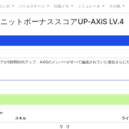
/コンボ
バトルステージ
仕様メモ
シミュレータ
その他
ットボーナススコアUP‐AXiS LV.4
明
アが5秒間60%アップ、AXiSのメンバーがすべて編成されていた場合さらに1
n-
スキル
ライ
リ
リ