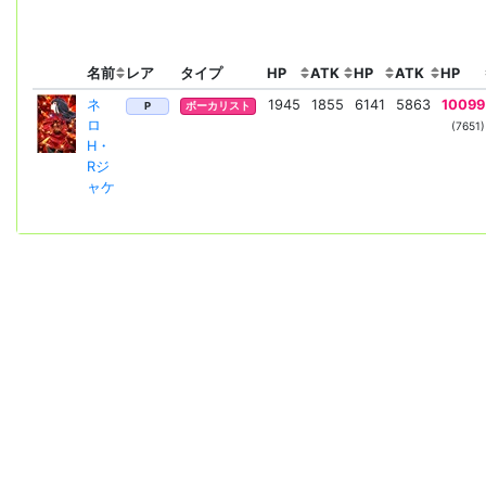
名前
レア
タイプ
HP
ATK
HP
ATK
HP
ネ
1945
1855
6141
5863
10099
P
ボーカリスト
ロ
(7651)
H・
Rジ
ャケ