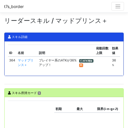
t7s_border
リーダースキル / マッドプリンス＋
スキル詳細
発動回数
効果
ID
名前
説明
上限
値
364
マッドプリ
プレイヤー系のATKが36%
36
ATK増加
ンス＋
アップ！
%
Pl
スキル所持カード
1
初期
最大
限界(i-n-g+♪)
ス