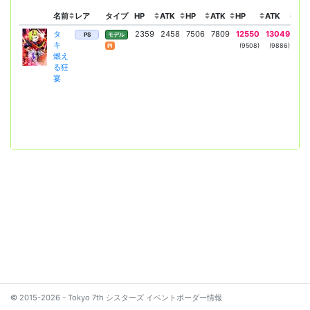
名前
レア
タイプ
HP
ATK
HP
ATK
HP
ATK
リー
タ
2359
2458
7506
7809
12550
13049
マ
PS
モデル
キ
リ
(9508)
(9886)
Pl
燃え
A
る狂
Mo
宴
© 2015-2026 - Tokyo 7th シスターズ イベントボーダー情報