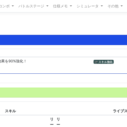
/コンボ
バトルステージ
仕様メモ
シミュレータ
その他
効果を90%強化！
スキル強化
スキル
ライブスキ
リ
リ
ー
ー