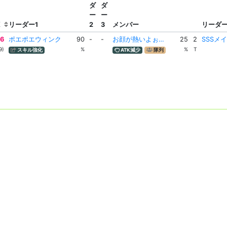
ダ
ダ
ー
ー
K
リーダー1
2
3
メンバー
リーダ
6
ポエポエウィンク
90
-
-
お顔が熱いよぉ…
25
2
SSSメ
9)
%
%
T
スキル強化
ATK減少
隊列