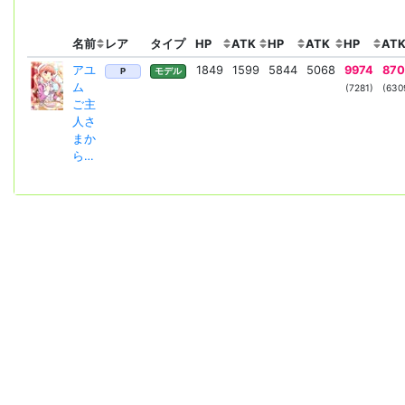
名前
レア
タイプ
HP
ATK
HP
ATK
HP
AT
アユ
1849
1599
5844
5068
9974
870
P
モデル
ム
(7281)
(630
ご主
人さ
まか
ら…