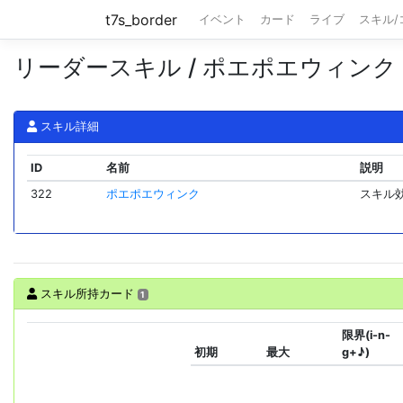
t7s_border
イベント
カード
ライブ
スキル
リーダースキル / ポエポエウィンク
スキル詳細
ID
名前
説明
322
ポエポエウィンク
スキル
スキル所持カード
1
限界(i-n-
初期
最大
g+♪)