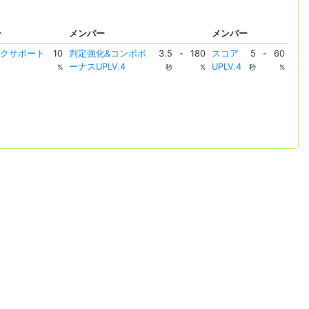
ー
メンバー
メンバー
イクサポート
10
判定強化&コンボボ
3.5
-
180
スコア
5
-
60
ーナスUPLV.4
UPLV.4
%
秒
%
秒
%