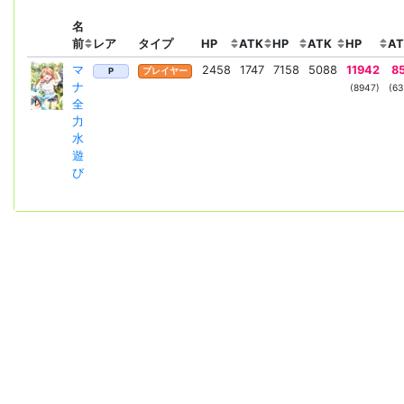
名
前
レア
タイプ
HP
ATK
HP
ATK
HP
A
マ
2458
1747
7158
5088
11942
8
P
プレイヤー
ナ
(8947)
(63
全
力
水
遊
び