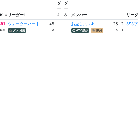
ダ
ダ
ー
ー
TK
リーダー1
2
3
メンバー
リー
591
ウォーターハート
45
-
-
お返しよ～♪
25
2
SSS
60)
%
%
T
ダメ回復
ATK減少
隊列