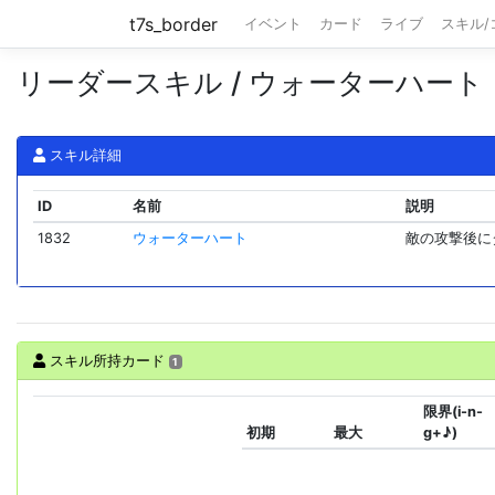
t7s_border
イベント
カード
ライブ
スキル
リーダースキル / ウォーターハート
スキル詳細
ID
名前
説明
1832
ウォーターハート
敵の攻撃後に
スキル所持カード
1
限界(i-n-
初期
最大
g+♪)