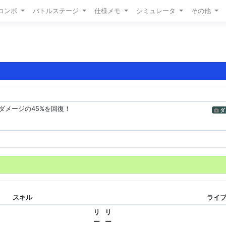
/コンボ
バトルステージ
仕様メモ
シミュレータ
その他
ダメージの45%を回復！
ダ
スキル
ライブ
リ
リ
ー
ー