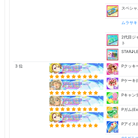
スペシャ
ムラサキ Ca
2代目ジ
ト
STAR♪
3 位
Pクッキー
Pケーキ(E
Pキャンデ
Pガム(Ex
Pアイス(E