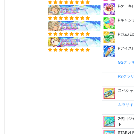
Pケーキ(E
Pキャンデ
Pガム(Ex
Pアイス(E
GSグラ
PSグラ
スペシャ
ムラサキ Ca
2代目ジ
ト
STAR♪