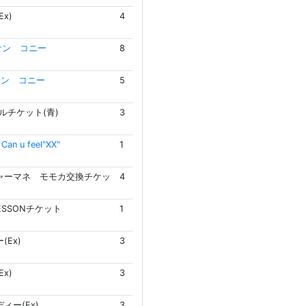
x)
4
サン コニー
8
サン コニー
5
ルチケット(青)
3
n u feel"XX"
1
ャーマネ モモカ交換チケッ
4
LESSONチケット
1
(Ex)
3
x)
3
ィー(Ex)
3