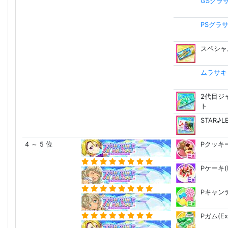
GSグラ
PSグラ
スペシャ
ムラサキ Ca
2代目ジ
ト
STAR♪
4 ～ 5 位
Pクッキー
Pケーキ(E
Pキャンデ
Pガム(Ex