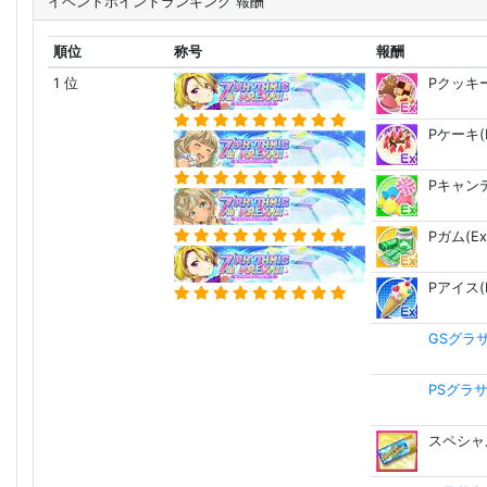
イベントポイントランキング 報酬
順位
称号
報酬
1 位
Pクッキー
Pケーキ(E
Pキャンデ
Pガム(Ex
Pアイス(E
GSグラ
PSグラ
スペシャ