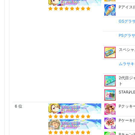
Pアイス(E
GSグラ
PSグラ
スペシャ
ムラサキ Ca
2代目ジ
ト
STAR♪
6 位
Pクッキー
Pケーキ(E
Pキャンデ