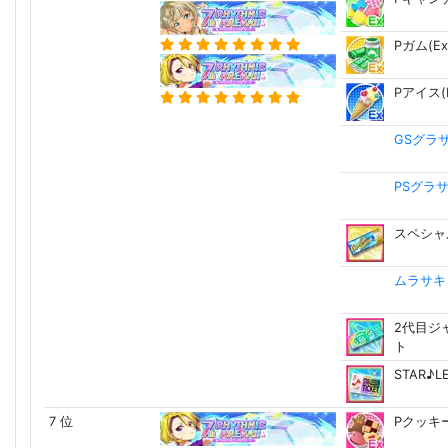
Pガム(Ex
Pアイス(E
GSグラ
PSグラ
スペシャ
ムラサキ Ca
2代目ジ
ト
STAR♪
7 位
Pクッキー