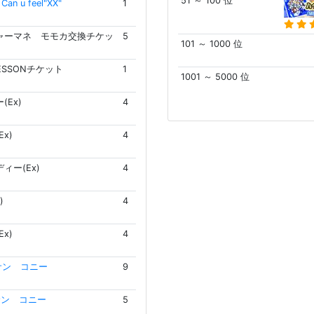
51 ～ 100 位
n u feel"XX"
1
ャーマネ モモカ交換チケッ
5
101 ～ 1000 位
LESSONチケット
1
1001 ～ 5000 位
(Ex)
4
x)
4
ィー(Ex)
4
)
4
x)
4
サン コニー
9
サン コニー
5