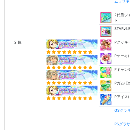
ムラサキ Ca
2代目ジ
ト
STAR♪
2 位
Pクッキー
Pケーキ(E
Pキャンデ
Pガム(Ex
Pアイス(E
GSグラ
PSグラ