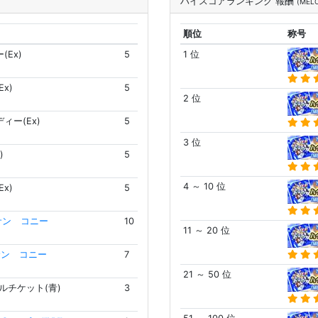
ハイスコアランキング 報酬
(MEL
順位
称号
(Ex)
5
1 位
x)
5
2 位
ィー(Ex)
5
3 位
)
5
4 ～ 10 位
x)
5
サン コニー
10
11 ～ 20 位
サン コニー
7
21 ～ 50 位
ルチケット(青)
3