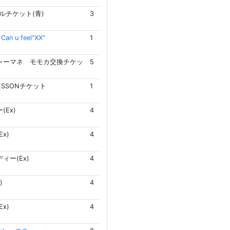
ルチケット(青)
3
n u feel"XX"
1
ャーマネ モモカ交換チケッ
5
LESSONチケット
1
(Ex)
4
x)
4
ィー(Ex)
4
)
4
x)
4