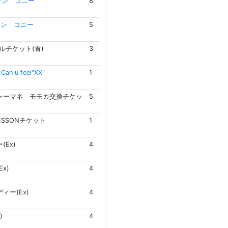
サン コニー
8
サン コニー
5
ルチケット(青)
3
n u feel"XX"
1
ャーマネ モモカ交換チケッ
5
LESSONチケット
1
(Ex)
4
x)
4
ィー(Ex)
4
)
4