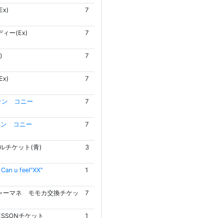
x)
7
ィー(Ex)
7
)
7
x)
7
サン コニー
7
サン コニー
7
ルチケット(青)
3
n u feel"XX"
1
ャーマネ モモカ交換チケッ
7
LESSONチケット
1