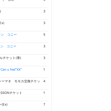
)
3
x)
3
サン コニー
5
サン コニー
3
ルチケット(青)
3
n u feel"XX"
1
ャーマネ モモカ交換チケッ
4
LESSONチケット
1
(Ex)
7