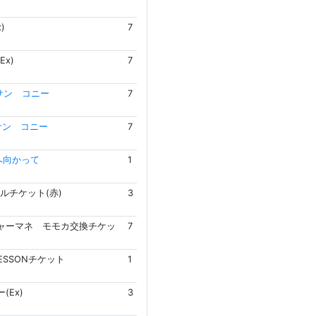
)
7
Ex)
7
サン コニー
7
サン コニー
7
へ向かって
1
ルチケット(赤)
3
ャーマネ モモカ交換チケッ
7
LESSONチケット
1
(Ex)
3