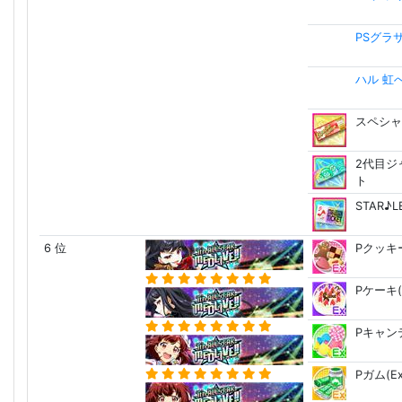
PSグラ
ハル 虹
スペシャ
2代目ジ
ト
STAR♪
6 位
Pクッキー
Pケーキ(
Pキャンデ
Pガム(Ex