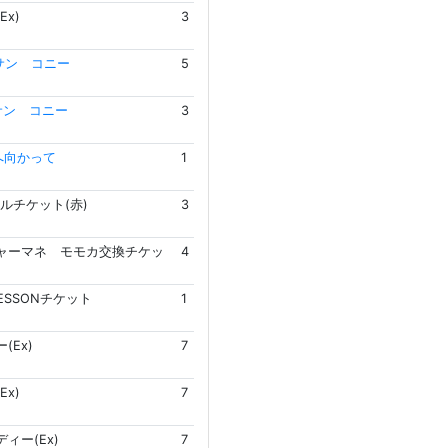
Ex)
3
サン コニー
5
サン コニー
3
へ向かって
1
ルチケット(赤)
3
ャーマネ モモカ交換チケッ
4
LESSONチケット
1
(Ex)
7
Ex)
7
ィー(Ex)
7