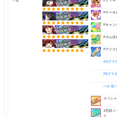
1 位
Pクッキー
Pケーキ(
Pキャンデ
Pガム(Ex
Pアイス(
GSグラ
PSグラ
ハル 虹
スペシャ
2代目ジ
ト