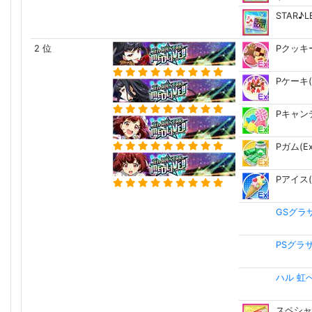
STAR♪
2 位
Pクッキー
Pケーキ(
Pキャンデ
Pガム(Ex
Pアイス(
GSグラ
PSグラ
ハル 虹
スペシャ