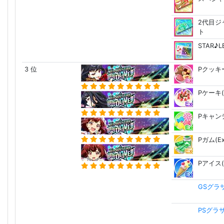
2代目ジ
ト
STAR♪
3 位
Pクッキー
Pケーキ(
Pキャンデ
Pガム(Ex
Pアイス(
GSグラ
PSグラ