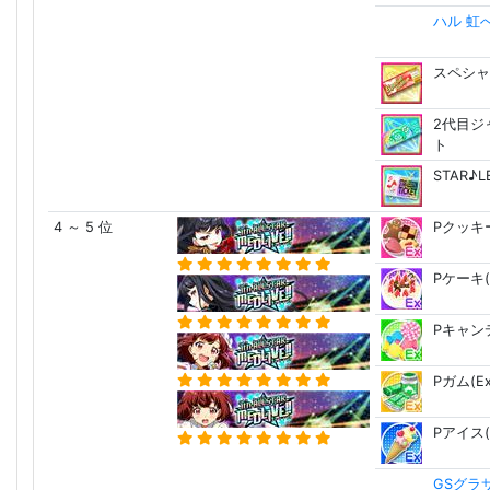
ハル 虹
スペシャ
2代目ジ
ト
STAR♪
4 ～ 5 位
Pクッキー
Pケーキ(
Pキャンデ
Pガム(Ex
Pアイス(
GSグラ