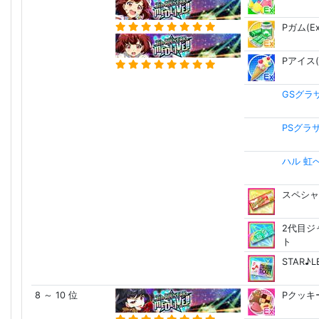
Pガム(Ex
Pアイス(
GSグラ
PSグラ
ハル 虹
スペシャ
2代目ジ
ト
STAR♪
8 ～ 10 位
Pクッキー