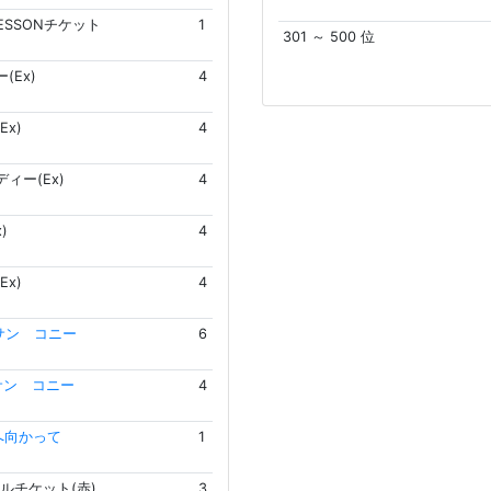
LESSONチケット
1
301 ～ 500 位
(Ex)
4
Ex)
4
ィー(Ex)
4
)
4
Ex)
4
サン コニー
6
サン コニー
4
へ向かって
1
ルチケット(赤)
3