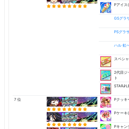
Pアイス(
GSグラ
PSグラ
ハル 虹
スペシャ
2代目ジ
ト
STAR♪
7 位
Pクッキー
Pケーキ(
Pキャンデ