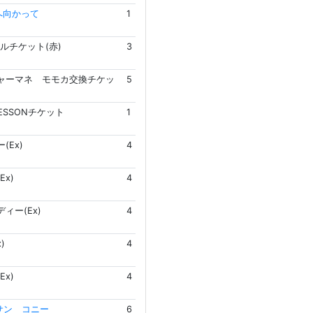
へ向かって
1
ルチケット(赤)
3
ャーマネ モモカ交換チケッ
5
LESSONチケット
1
(Ex)
4
Ex)
4
ィー(Ex)
4
)
4
Ex)
4
サン コニー
6