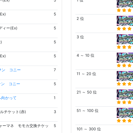
(Ex)
5
1 位
Ex)
5
2 位
ィー(Ex)
5
3 位
)
5
4 ～ 10 位
Ex)
5
サン コニー
7
11 ～ 20 位
サン コニー
5
21 ～ 50 位
へ向かって
1
51 ～ 100 位
ルチケット(赤)
3
ャーマネ モモカ交換チケッ
5
101 ～ 300 位