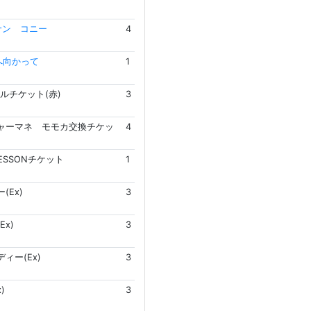
サン コニー
4
へ向かって
1
ルチケット(赤)
3
ャーマネ モモカ交換チケッ
4
LESSONチケット
1
(Ex)
3
Ex)
3
ィー(Ex)
3
)
3