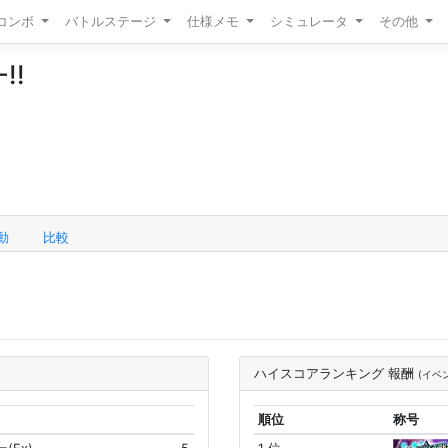
/コンボ
バトルステージ
仕様メモ
シミュレータ
その他
!!
動
比較
ハイスコアランキング 報酬
(イベ
順位
称号