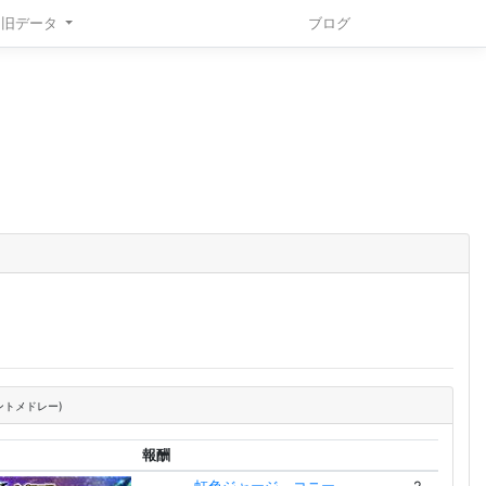
旧データ
ブログ
ントメドレー)
報酬