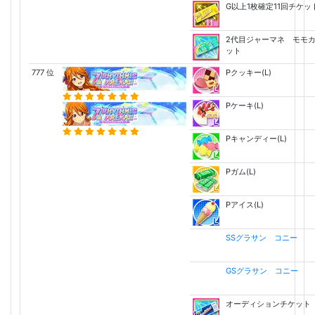
G以上1枚確定11回チケッ
2代目ジャーマネ モモ
ット
777 位
Pクッキー(L)
Pケーキ(L)
Pキャンディー(L)
Pガム(L)
Pアイス(L)
SSグラサン コニー
GSグラサン コニー
オーディションチケット