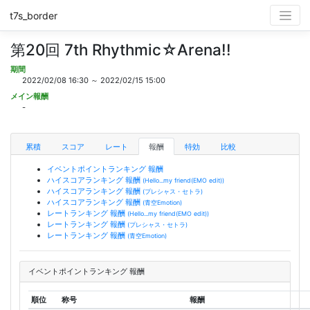
t7s_border
第20回 7th Rhythmic☆Arena!!
期間
2022/02/08 16:30 ～ 2022/02/15 15:00
メイン報酬
-
累積
スコア
レート
報酬
特効
比較
イベントポイントランキング 報酬
ハイスコアランキング 報酬
(Hello...my friend(EMO edit))
ハイスコアランキング 報酬
(プレシャス・セトラ)
ハイスコアランキング 報酬
(青空Emotion)
レートランキング 報酬
(Hello...my friend(EMO edit))
レートランキング 報酬
(プレシャス・セトラ)
レートランキング 報酬
(青空Emotion)
イベントポイントランキング 報酬
順位
称号
報酬