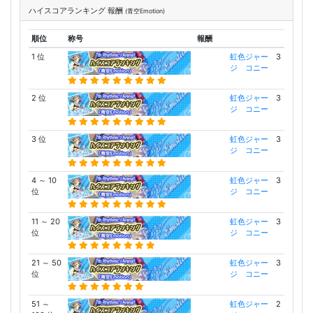
ハイスコアランキング 報酬
(青空Emotion)
順位
称号
報酬
1 位
虹色ジャー
3
ジ コニー
2 位
虹色ジャー
3
ジ コニー
3 位
虹色ジャー
3
ジ コニー
4 ～ 10
虹色ジャー
3
位
ジ コニー
11 ～ 20
虹色ジャー
3
位
ジ コニー
21 ～ 50
虹色ジャー
3
位
ジ コニー
51 ～
虹色ジャー
2