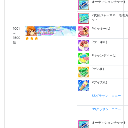
オーディションチケット
2代目ジャーマネ モモ
ット
1001
Pクッキー(L)
～
1500
Pケーキ(L)
位
Pキャンディー(L)
Pガム(L)
Pアイス(L)
SSグラサン コニー
GSグラサン コニー
オーディションチケット