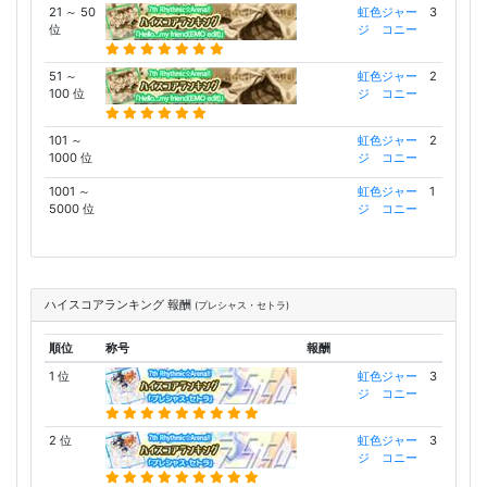
21 ～ 50
虹色ジャー
3
位
ジ コニー
51 ～
虹色ジャー
2
100 位
ジ コニー
101 ～
虹色ジャー
2
1000 位
ジ コニー
1001 ～
虹色ジャー
1
5000 位
ジ コニー
ハイスコアランキング 報酬
(プレシャス・セトラ)
順位
称号
報酬
1 位
虹色ジャー
3
ジ コニー
2 位
虹色ジャー
3
ジ コニー