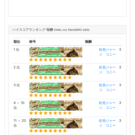
ハイスコアランキング 報酬
(Hello...my friend(EMO edit))
順位
称号
報酬
1 位
虹色ジャー
3
ジ コニー
2 位
虹色ジャー
3
ジ コニー
3 位
虹色ジャー
3
ジ コニー
4 ～ 10
虹色ジャー
3
位
ジ コニー
11 ～ 20
虹色ジャー
3
位
ジ コニー