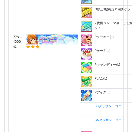
G以上1枚確定11回チケッ
2代目ジャーマネ モモ
ット
778 ～
Pクッキー(L)
1000
位
Pケーキ(L)
Pキャンディー(L)
Pガム(L)
Pアイス(L)
SSグラサン コニー
GSグラサン コニー