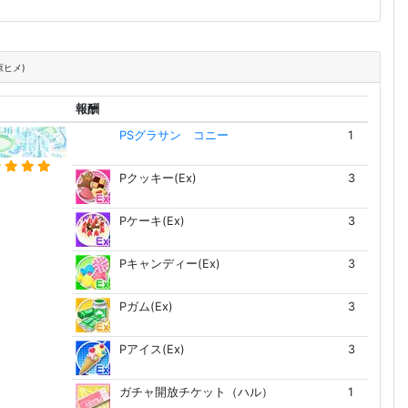
原ヒメ)
報酬
PSグラサン コニー
1
Pクッキー(Ex)
3
Pケーキ(Ex)
3
Pキャンディー(Ex)
3
Pガム(Ex)
3
Pアイス(Ex)
3
ガチャ開放チケット（ハル）
1