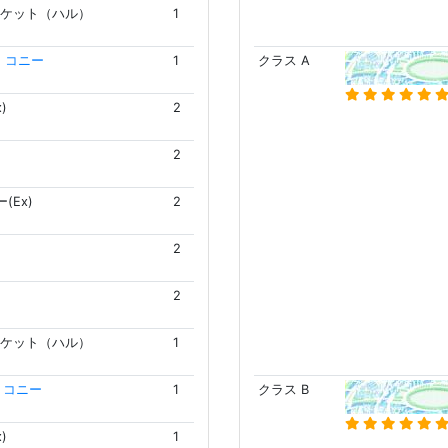
ケット（ハル）
1
 コニー
1
クラス A
)
2
2
(Ex)
2
2
2
ケット（ハル）
1
 コニー
1
クラス B
)
1