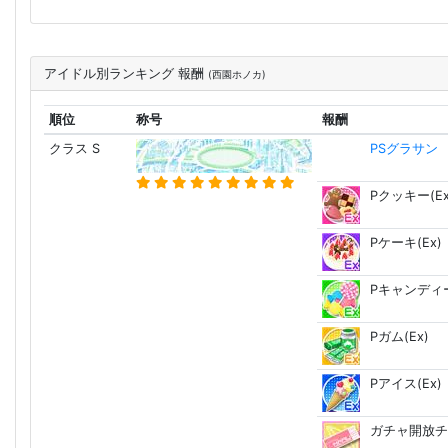
アイドル別ランキング 報酬
(西園ホノカ)
順位
称号
報酬
クラス S
PSグラサン
Pクッキー(Ex
Pケーキ(Ex)
Pキャンディー
Pガム(Ex)
Pアイス(Ex)
ガチャ開放チ