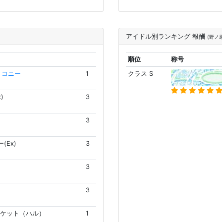
アイドル別ランキング 報酬
(野ノ
順位
称号
 コニー
1
クラス S
)
3
3
(Ex)
3
3
3
ケット（ハル）
1