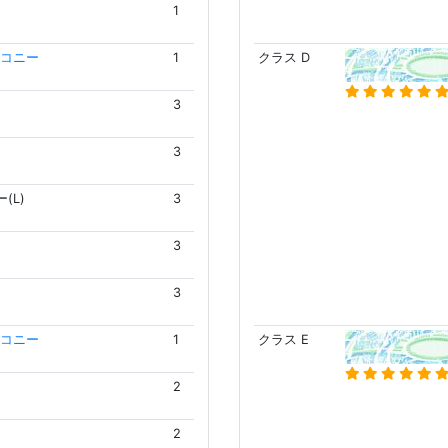
1
コニー
1
クラス D
3
3
(L)
3
3
3
コニー
1
クラス E
2
2