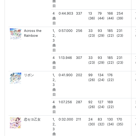
曲
目
4
0:44.903
337
13
79
166
254
曲
(36)
(44)
(44)
(39)
目
Across the
1,
0:57.000
256
33
93
185
231
Rainbow
2,
(23)
(29)
(22)
(23)
3
曲
目
4
1:13.946
307
33
93
185
231
曲
(23)
(29)
(22)
(23)
目
リボン
1,
0:41.900
202
99
134
176
2,
(26)
(24)
(22)
3
曲
目
4
1:07.256
287
92
127
169
曲
(26)
(24)
(22)
目
恋セヨ乙女
1,
0:32.000
211
24
83
130
170
2,
(30)
(32)
(34)
(35)
3
曲