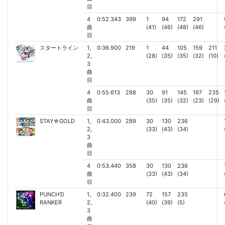
目
4
0:52.343
399
1
94
172
291
曲
(41)
(46)
(48)
(46)
目
スタートライン
1,
0:36.900
219
1
44
105
159
211
2,
(28)
(35)
(35)
(32)
(10)
3
曲
目
4
0:55.613
288
30
91
145
197
235
曲
(35)
(35)
(32)
(23)
(29)
目
STAY☆GOLD
1,
0:43.000
289
30
130
236
2,
(33)
(43)
(34)
3
曲
目
4
0:53.440
358
30
130
236
曲
(33)
(43)
(34)
目
PUNCH'D
1,
0:32.400
239
72
157
235
RANKER
2,
(40)
(39)
(5)
3
曲