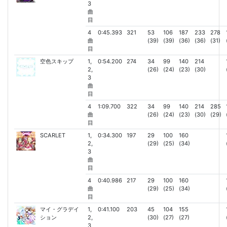
3
曲
目
4
0:45.393
321
53
106
187
233
278
曲
(39)
(39)
(36)
(36)
(31)
目
空色スキップ
1,
0:54.200
274
34
99
140
214
2,
(26)
(24)
(23)
(30)
3
曲
目
4
1:09.700
322
34
99
140
214
285
曲
(26)
(24)
(23)
(30)
(29)
目
SCARLET
1,
0:34.300
197
29
100
160
2,
(29)
(25)
(34)
3
曲
目
4
0:40.986
217
29
100
160
曲
(29)
(25)
(34)
目
マイ・グラデイ
1,
0:41.100
203
45
104
155
ション
2,
(30)
(27)
(27)
3