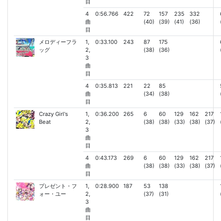
目
4
0:56.766
422
72
157
235
332
曲
(40)
(39)
(41)
(36)
目
メロディーフラ
1,
0:33.100
243
87
175
ッグ
2,
(38)
(36)
3
曲
目
4
0:35.813
221
22
85
曲
(34)
(38)
目
Crazy Girl's
1,
0:36.200
265
6
60
129
162
217
Beat
2,
(38)
(38)
(33)
(38)
(37)
3
曲
目
4
0:43.173
269
6
60
129
162
217
曲
(38)
(38)
(33)
(38)
(37)
目
プレゼント・フ
1,
0:28.900
187
53
138
ォー・ユー
2,
(37)
(31)
3
曲
目