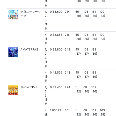
曲
(30)
(29)
(28)
(30)
目
14歳のサマーソ
1,
0:33.600
214
55
105
151
190
ーダ
2,
(39)
(35)
(36)
(23)
3
曲
目
4
0:38.886
216
55
105
151
190
曲
(39)
(35)
(36)
(23)
目
AMATERRAS
1,
0:32.800
242
45
103
188
2,
(37)
(37)
(39)
3
曲
目
4
0:42.536
243
45
103
188
曲
(37)
(37)
(39)
目
SHOW TIME
1,
0:39.400
224
1
68
152
2,
(32)
(30)
(26)
3
曲
目
4
1:00.193
301
1
68
152
263
曲
(32)
(30)
(26)
(28)