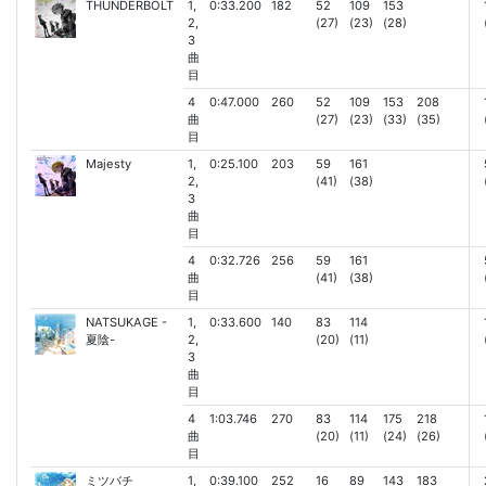
THUNDERBOLT
1,
0:33.200
182
52
109
153
2,
(27)
(23)
(28)
3
曲
目
4
0:47.000
260
52
109
153
208
曲
(27)
(23)
(33)
(35)
目
Majesty
1,
0:25.100
203
59
161
2,
(41)
(38)
3
曲
目
4
0:32.726
256
59
161
曲
(41)
(38)
目
NATSUKAGE -
1,
0:33.600
140
83
114
夏陰-
2,
(20)
(11)
3
曲
目
4
1:03.746
270
83
114
175
218
曲
(20)
(11)
(24)
(26)
目
ミツバチ
1,
0:39.100
252
16
89
143
183