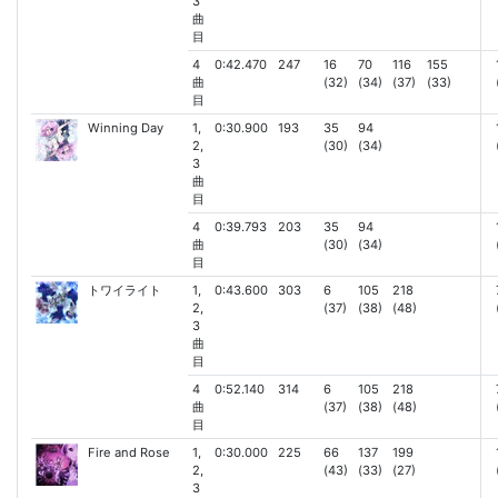
3
曲
目
4
0:42.470
247
16
70
116
155
曲
(32)
(34)
(37)
(33)
目
Winning Day
1,
0:30.900
193
35
94
2,
(30)
(34)
3
曲
目
4
0:39.793
203
35
94
曲
(30)
(34)
目
トワイライト
1,
0:43.600
303
6
105
218
2,
(37)
(38)
(48)
3
曲
目
4
0:52.140
314
6
105
218
曲
(37)
(38)
(48)
目
Fire and Rose
1,
0:30.000
225
66
137
199
2,
(43)
(33)
(27)
3