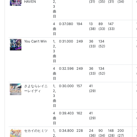
HAVEN
2,
(31)
(35)
(31)
(34)
3
曲
目
4
0:37.080
194
13
89
147
曲
(38)
(33)
(33)
目
You Can't Win
1,
0:31.000
249
36
134
2,
(33)
(52)
3
曲
目
4
0:32.596
249
36
134
曲
(33)
(52)
目
さよならレイニ
1,
0:30.000
157
41
ーレイディ
2,
(29)
3
曲
目
4
0:39.403
162
41
曲
(29)
目
セカイのヒミツ
1,
0:34.800
228
24
90
148
200
2,
(36)
(34)
(28)
(27)