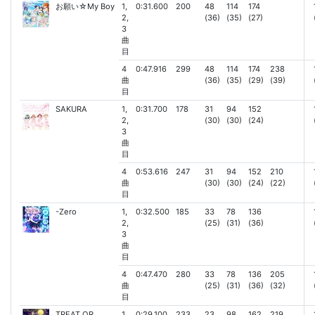
お願い☆My Boy
1,
0:31.600
200
48
114
174
2,
(36)
(35)
(27)
3
曲
目
4
0:47.916
299
48
114
174
238
曲
(36)
(35)
(29)
(39)
目
SAKURA
1,
0:31.700
178
31
94
152
2,
(30)
(30)
(24)
3
曲
目
4
0:53.616
247
31
94
152
210
曲
(30)
(30)
(24)
(22)
目
-Zero
1,
0:32.500
185
33
78
136
2,
(25)
(31)
(36)
3
曲
目
4
0:47.470
280
33
78
136
205
曲
(25)
(31)
(36)
(32)
目
TREAT OR
1,
0:29.100
233
23
98
162
219