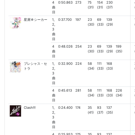
4
0:50.863
273
75
154
230
曲
(31)
(31)
(37)
目
星屑☆シーカー
1,
0:37.700
197
23
69
139
2,
(30)
(33)
(29)
3
曲
目
4
0:48.026
254
23
69
139
199
曲
(30)
(33)
(29)
(35)
目
プレシャス・セ
1,
0:32.900
224
58
111
168
トラ
2,
(34)
(33)
(33)
3
曲
目
4
0:45.613
281
58
111
168
226
曲
(34)
(33)
(33)
(34)
目
Clash!!!
1,
0:24.400
174
35
93
137
2,
(41)
(37)
(35)
3
曲
目
4
0:25.953
175
35
93
137