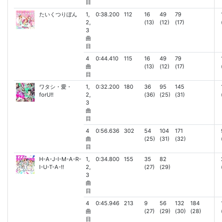
目
たいくつりぼん
1,
0:38.200
112
16
49
79
2,
(13)
(12)
(17)
3
曲
目
4
0:44.410
115
16
49
79
曲
(13)
(12)
(17)
目
ワタシ・愛・
1,
0:32.200
180
36
95
145
forU!!
2,
(36)
(25)
(31)
3
曲
目
4
0:56.636
302
54
104
171
曲
(25)
(31)
(32)
目
H-A-J-I-M-A-R-
1,
0:34.800
155
35
82
I-U-T-A-!!
2,
(27)
(29)
3
曲
目
4
0:45.946
213
9
56
132
184
曲
(27)
(29)
(30)
(28)
目