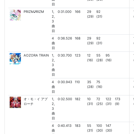
目
PRIZM♪RIZM
1,
0:31.000
166
29
92
2,
(29)
(31)
3
曲
目
4
0:36.526
168
29
92
曲
(29)
(31)
目
AOZORA TRAIN
1,
0:30.700
123
12
55
95
2,
(16)
(28)
(16)
3
曲
目
4
0:30.943
110
35
75
曲
(28)
(16)
目
オ・モ・イ アプ
1,
0:32.500
182
10
72
122
173
ローチ
2,
(31)
(25)
(31)
(9)
3
曲
目
4
0:40.413
183
55
100
147
曲
(31)
(30)
(30)