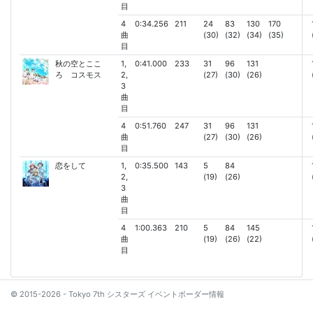
目
4
0:34.256
211
24
83
130
170
曲
(30)
(32)
(34)
(35)
目
秋の空とここ
1,
0:41.000
233
31
96
131
ろ コスモス
2,
(27)
(30)
(26)
3
曲
目
4
0:51.760
247
31
96
131
曲
(27)
(30)
(26)
目
恋をして
1,
0:35.500
143
5
84
2,
(19)
(26)
3
曲
目
4
1:00.363
210
5
84
145
曲
(19)
(26)
(22)
目
© 2015-2026 - Tokyo 7th シスターズ イベントボーダー情報