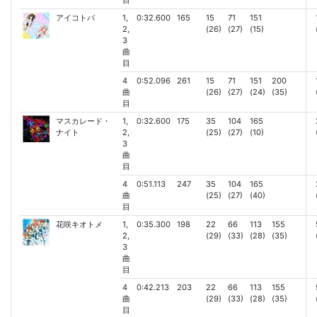
目
アイコトバ
1,
0:32.600
165
15
71
151
2,
(26)
(27)
(15)
3
曲
目
4
0:52.096
261
15
71
151
200
曲
(26)
(27)
(24)
(35)
目
マスカレード・
1,
0:32.600
175
35
104
165
ナイト
2,
(25)
(27)
(10)
3
曲
目
4
0:51.113
247
35
104
165
曲
(25)
(27)
(40)
目
花咲キオトメ
1,
0:35.300
198
22
66
113
155
2,
(29)
(33)
(28)
(35)
3
曲
目
4
0:42.213
203
22
66
113
155
曲
(29)
(33)
(28)
(35)
目