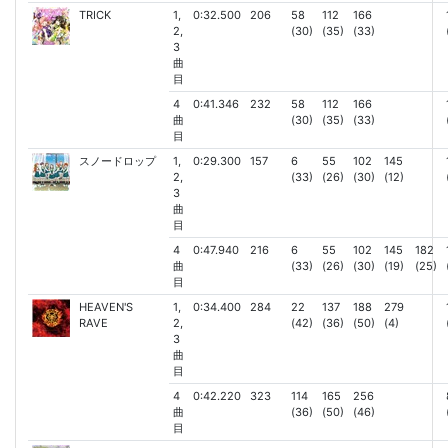
TRICK
1,
0:32.500
206
58
112
166
2,
(30)
(35)
(33)
3
曲
目
4
0:41.346
232
58
112
166
曲
(30)
(35)
(33)
目
スノードロップ
1,
0:29.300
157
6
55
102
145
2,
(33)
(26)
(30)
(12)
3
曲
目
4
0:47.940
216
6
55
102
145
182
曲
(33)
(26)
(30)
(19)
(25)
目
HEAVEN'S
1,
0:34.400
284
22
137
188
279
RAVE
2,
(42)
(36)
(50)
(4)
3
曲
目
4
0:42.220
323
114
165
256
曲
(36)
(50)
(46)
目