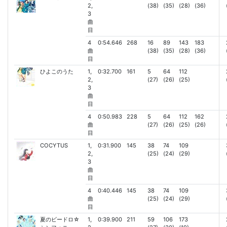
2,
(38)
(35)
(28)
(36)
3
曲
目
4
0:54.646
268
16
89
143
183
曲
(38)
(35)
(28)
(36)
目
ひよこのうた
1,
0:32.700
161
5
64
112
2,
(27)
(26)
(25)
3
曲
目
4
0:50.983
228
5
64
112
162
曲
(27)
(26)
(25)
(26)
目
COCYTUS
1,
0:31.900
145
38
74
109
2,
(25)
(24)
(29)
3
曲
目
4
0:40.446
145
38
74
109
曲
(25)
(24)
(29)
目
夏のビードロ☆
1,
0:39.900
211
59
106
173