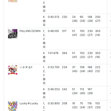
3
曲
目
4
0:40.513
230
24
90
148
200
曲
(36)
(34)
(28)
(27)
目
FALLING DOWN
1,
0:48.100
317
51
150
230
303
2,
(41)
(32)
(27)
(14)
3
曲
目
4
1:01.676
394
51
150
230
303
曲
(41)
(32)
(27)
(16)
目
ハネ☆る!!
1,
0:33.700
234
37
106
168
222
2,
(45)
(34)
(40)
(12)
3
曲
目
4
0:46.553
242
51
113
167
曲
(34)
(40)
(28)
目
Lucky☆Lucky
1,
0:30.800
208
16
70
116
155
2,
(32)
(34)
(37)
(33)