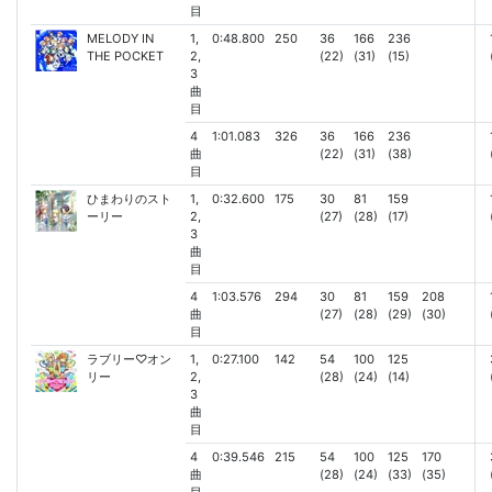
目
MELODY IN
1,
0:48.800
250
36
166
236
THE POCKET
2,
(22)
(31)
(15)
3
曲
目
4
1:01.083
326
36
166
236
曲
(22)
(31)
(38)
目
ひまわりのスト
1,
0:32.600
175
30
81
159
ーリー
2,
(27)
(28)
(17)
3
曲
目
4
1:03.576
294
30
81
159
208
曲
(27)
(28)
(29)
(30)
目
ラブリー♡オン
1,
0:27.100
142
54
100
125
リー
2,
(28)
(24)
(14)
3
曲
目
4
0:39.546
215
54
100
125
170
曲
(28)
(24)
(33)
(35)