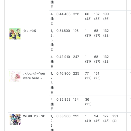
曲
目
4
0:44.403
328
66
137
199
曲
(43)
(33)
(36)
目
タンポポ
1,
0:31.600
198
1
68
132
2,
(31)
(37)
(22)
3
曲
目
4
0:42.910
247
1
68
132
曲
(31)
(37)
(22)
目
ハルカゼ～You
1,
0:46.900
225
77
151
were here～
2,
(22)
(25)
3
曲
目
4
0:35.853
124
36
曲
(25)
目
WORLD'S END
1,
0:33.900
295
1
94
172
291
2,
(41)
(46)
(48)
(4)
3
曲