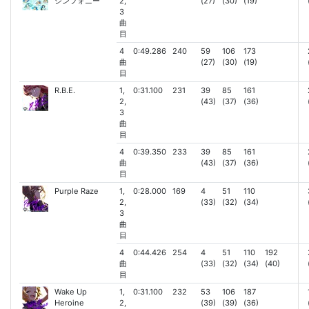
シンフォニー
2,
(27)
(30)
(19)
3
曲
目
4
0:49.286
240
59
106
173
曲
(27)
(30)
(19)
目
R.B.E.
1,
0:31.100
231
39
85
161
2,
(43)
(37)
(36)
3
曲
目
4
0:39.350
233
39
85
161
曲
(43)
(37)
(36)
目
Purple Raze
1,
0:28.000
169
4
51
110
2,
(33)
(32)
(34)
3
曲
目
4
0:44.426
254
4
51
110
192
曲
(33)
(32)
(34)
(40)
目
Wake Up
1,
0:31.100
232
53
106
187
Heroine
2,
(39)
(39)
(36)