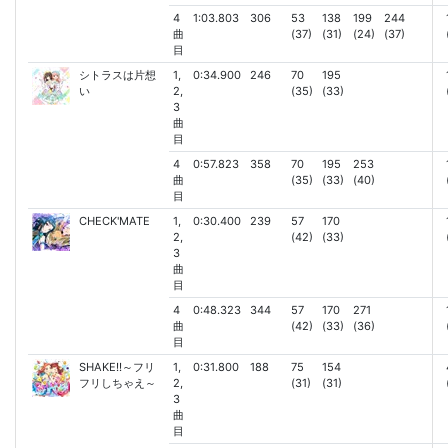
4
1:03.803
306
53
138
199
244
曲
(37)
(31)
(24)
(37)
目
シトラスは片想
1,
0:34.900
246
70
195
い
2,
(35)
(33)
3
曲
目
4
0:57.823
358
70
195
253
曲
(35)
(33)
(40)
目
CHECK'MATE
1,
0:30.400
239
57
170
2,
(42)
(33)
3
曲
目
4
0:48.323
344
57
170
271
曲
(42)
(33)
(36)
目
SHAKE!!～フリ
1,
0:31.800
188
75
154
フリしちゃえ～
2,
(31)
(31)
3
曲
目