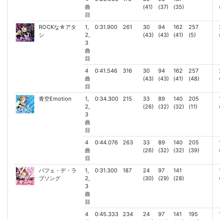
曲
(41)
(37)
(35)
目
ROCKな☆アタ
1,
0:31.900
261
30
94
162
257
シ
2,
(43)
(43)
(41)
(5)
3
曲
目
4
0:41.546
316
30
94
162
257
曲
(43)
(43)
(41)
(48)
目
青空Emotion
1,
0:34.300
215
33
89
140
205
2,
(26)
(32)
(32)
(11)
3
曲
目
4
0:44.076
263
33
89
140
205
曲
(26)
(32)
(32)
(39)
目
パフェ・デ・ラ
1,
0:31.300
187
24
97
141
ブソング
2,
(30)
(29)
(28)
3
曲
目
4
0:45.333
234
24
97
141
195