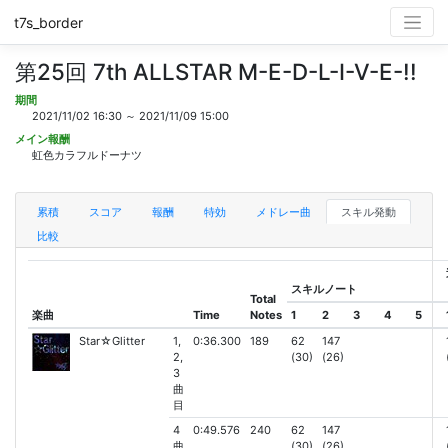
t7s_border
第25回 7th ALLSTAR M-E-D-L-I-V-E-!!
期間
2021/11/02 16:30 ～ 2021/11/09 15:00
メイン報酬
虹色カラフルドーナツ
累積
スコア
報酬
特効
メドレー曲
スキル発動
比較
スキルノート
Total
楽曲
Time
Notes
1
2
3
4
5
Star☆Glitter
1,
0:36.300
189
62
147
2,
(30)
(26)
3
曲
目
4
0:49.576
240
62
147
曲
(30)
(26)