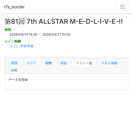
t7s_border
第81回 7th ALLSTAR M-E-D-L-I-V-E-!!
期間
2026/04/14 16:30 ～ 2026/04/21 15:00
メイン報酬
スミレ 学祭準備
累積
スコア
報酬
特効
メドレー曲
スキル発動
比較
データ未登録