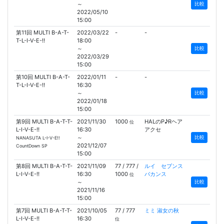
～
比較
2022/05/10
15:00
第11回 MULTI B-A-T-
2022/03/22
-
-
T-L-I-V-E-!!
18:00
～
比較
2022/03/29
15:00
第10回 MULTI B-A-T-
2022/01/11
-
-
T-L-I-V-E-!!
16:30
～
比較
2022/01/18
15:00
第9回 MULTI B-A-T-T-
2021/11/30
1000
HALのP♪Rヘア
位
L-I-V-E-!!
16:30
アクセ
～
比較
NANASUTA L-I-V-E!!
2021/12/07
CountDown SP
15:00
第8回 MULTI B-A-T-T-
2021/11/09
77 / 777 /
ルイ セブンス
L-I-V-E-!!
16:30
1000
バカンス
位
～
比較
2021/11/16
15:00
第7回 MULTI B-A-T-T-
2021/10/05
77 / 777
ミミ 淑女の秋
L-I-V-E-!!
16:30
位