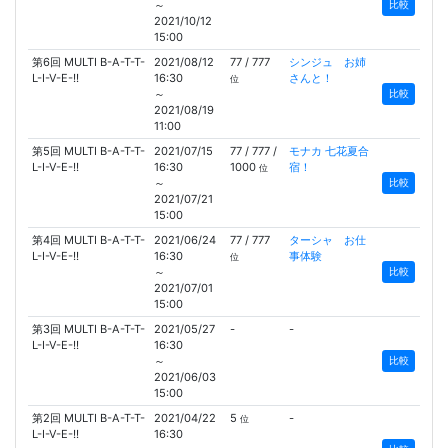
～
比較
2021/10/12
15:00
第6回 MULTI B-A-T-T-
2021/08/12
77 / 777
シンジュ お姉
L-I-V-E-!!
16:30
さんと！
位
～
比較
2021/08/19
11:00
第5回 MULTI B-A-T-T-
2021/07/15
77 / 777 /
モナカ 七花夏合
L-I-V-E-!!
16:30
1000
宿！
位
～
比較
2021/07/21
15:00
第4回 MULTI B-A-T-T-
2021/06/24
77 / 777
ターシャ お仕
L-I-V-E-!!
16:30
事体験
位
～
比較
2021/07/01
15:00
第3回 MULTI B-A-T-T-
2021/05/27
-
-
L-I-V-E-!!
16:30
～
比較
2021/06/03
15:00
第2回 MULTI B-A-T-T-
2021/04/22
5
-
位
L-I-V-E-!!
16:30