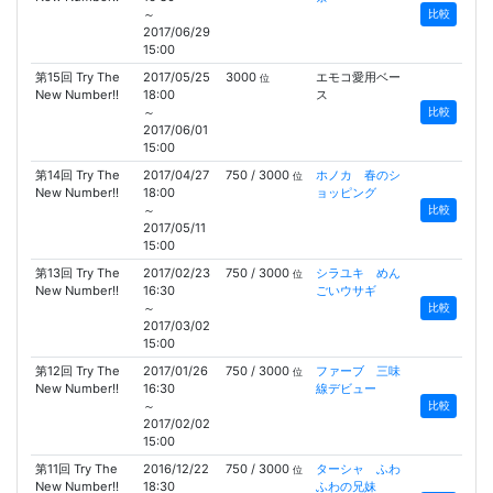
～
比較
2017/06/29
15:00
第15回 Try The
2017/05/25
3000
エモコ愛用ベー
位
New Number!!
18:00
ス
～
比較
2017/06/01
15:00
第14回 Try The
2017/04/27
750 / 3000
ホノカ 春のシ
位
New Number!!
18:00
ョッピング
～
比較
2017/05/11
15:00
第13回 Try The
2017/02/23
750 / 3000
シラユキ めん
位
New Number!!
16:30
ごいウサギ
～
比較
2017/03/02
15:00
第12回 Try The
2017/01/26
750 / 3000
ファーブ 三味
位
New Number!!
16:30
線デビュー
～
比較
2017/02/02
15:00
第11回 Try The
2016/12/22
750 / 3000
ターシャ ふわ
位
New Number!!
18:30
ふわの兄妹