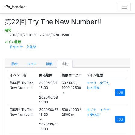
t7s_border
第22回 Try The New Number!!
期間
2018/01/25 16:30 ～ 2018/02/01 15:00
メイン報酬
佐伯ヒナ 文化祭
累積
スコア
報酬
比較
イベント名
開催期間
報酬ボーダー
メイン報酬
第59回 Try The
2020/10/01
50 / 500 /
マツリ 女王た
New Number!!
18:00
1000 / 2500
ちの月見
～
比較
位
2020/10/08
15:00
第58回 Try The
2020/08/27
500 / 1000 /
ホノカ イケナ
New Number!!
16:30
2500
イ夏休み
位
～
比較
2020/09/03
15:00