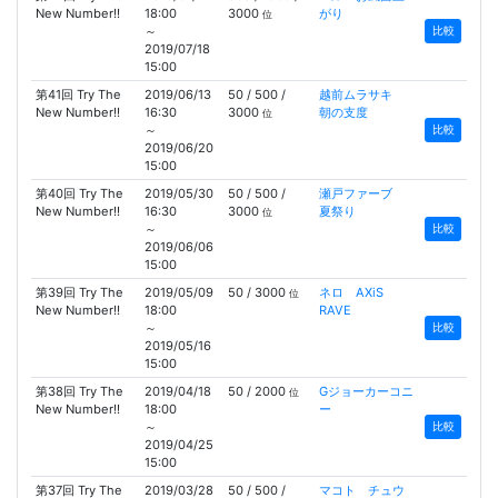
New Number!!
18:00
3000
がり
位
～
比較
2019/07/18
15:00
第41回 Try The
2019/06/13
50 / 500 /
越前ムラサキ
New Number!!
16:30
3000
朝の支度
位
～
比較
2019/06/20
15:00
第40回 Try The
2019/05/30
50 / 500 /
瀬戸ファーブ
New Number!!
16:30
3000
夏祭り
位
～
比較
2019/06/06
15:00
第39回 Try The
2019/05/09
50 / 3000
ネロ AXiS
位
New Number!!
18:00
RAVE
～
比較
2019/05/16
15:00
第38回 Try The
2019/04/18
50 / 2000
Gジョーカーコニ
位
New Number!!
18:00
ー
～
比較
2019/04/25
15:00
第37回 Try The
2019/03/28
50 / 500 /
マコト チュウ