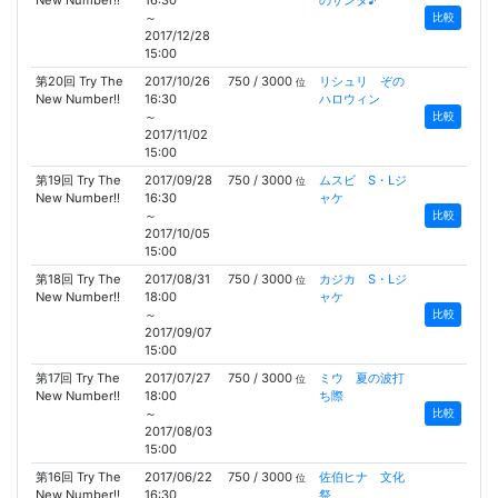
New Number!!
16:30
のサンタ♪
～
比較
2017/12/28
15:00
第20回 Try The
2017/10/26
750 / 3000
リシュリ ぞの
位
New Number!!
16:30
ハロウィン
～
比較
2017/11/02
15:00
第19回 Try The
2017/09/28
750 / 3000
ムスビ S・Lジ
位
New Number!!
16:30
ャケ
～
比較
2017/10/05
15:00
第18回 Try The
2017/08/31
750 / 3000
カジカ S・Lジ
位
New Number!!
18:00
ャケ
～
比較
2017/09/07
15:00
第17回 Try The
2017/07/27
750 / 3000
ミウ 夏の波打
位
New Number!!
18:00
ち際
～
比較
2017/08/03
15:00
第16回 Try The
2017/06/22
750 / 3000
佐伯ヒナ 文化
位
New Number!!
16:30
祭