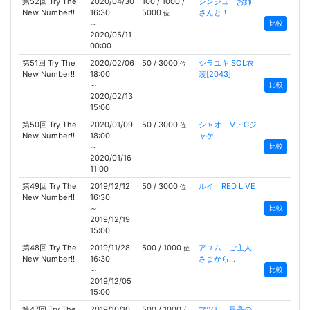
第52回 Try The
2020/04/30
100 / 1000 /
シンジュ お姉
New Number!!
16:30
5000
さんと！
位
～
比較
2020/05/11
00:00
第51回 Try The
2020/02/06
50 / 3000
シラユキ SOL衣
位
New Number!!
18:00
装[2043]
～
比較
2020/02/13
15:00
第50回 Try The
2020/01/09
50 / 3000
シャオ M・Gジ
位
New Number!!
18:00
ャケ
～
比較
2020/01/16
11:00
第49回 Try The
2019/12/12
50 / 3000
ルイ RED LIVE
位
New Number!!
16:30
～
比較
2019/12/19
15:00
第48回 Try The
2019/11/28
500 / 1000
アユム ご主人
位
New Number!!
16:30
さまから…
～
比較
2019/12/05
15:00
第47回 Try The
2019/10/10
500 / 1000 /
マツリ 最高の