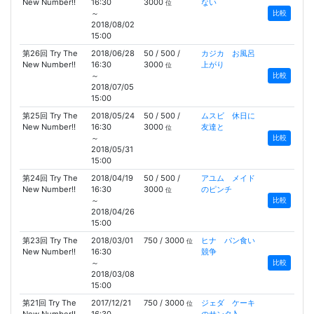
New Number!!
16:30
3000
ない
位
～
比較
2018/08/02
15:00
第26回 Try The
2018/06/28
50 / 500 /
カジカ お風呂
New Number!!
16:30
3000
上がり
位
～
比較
2018/07/05
15:00
第25回 Try The
2018/05/24
50 / 500 /
ムスビ 休日に
New Number!!
16:30
3000
友達と
位
～
比較
2018/05/31
15:00
第24回 Try The
2018/04/19
50 / 500 /
アユム メイド
New Number!!
16:30
3000
のピンチ
位
～
比較
2018/04/26
15:00
第23回 Try The
2018/03/01
750 / 3000
ヒナ パン食い
位
New Number!!
16:30
競争
～
比較
2018/03/08
15:00
第21回 Try The
2017/12/21
750 / 3000
ジェダ ケーキ
位