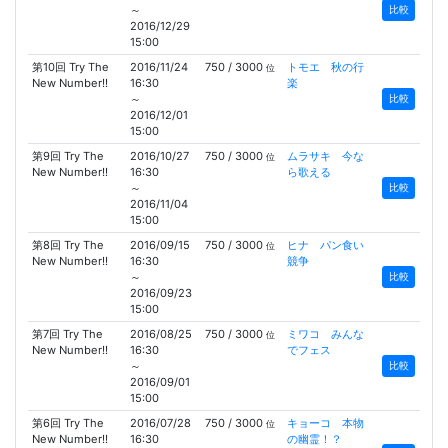
～
比較
2016/12/29
15:00
第10回 Try The
2016/11/24
750 / 3000
トモエ 秋の行
位
New Number!!
16:30
楽
～
比較
2016/12/01
15:00
第9回 Try The
2016/10/27
750 / 3000
ムラサキ 今な
位
New Number!!
16:30
ら歌える
～
比較
2016/11/04
15:00
第8回 Try The
2016/09/15
750 / 3000
ヒナ パン食い
位
New Number!!
16:30
競争
～
比較
2016/09/23
15:00
第7回 Try The
2016/08/25
750 / 3000
ミワコ みんな
位
New Number!!
16:30
でフェス
～
比較
2016/09/01
15:00
第6回 Try The
2016/07/28
750 / 3000
キョーコ 本物
位
New Number!!
16:30
の幽霊！？