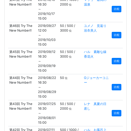
New Number!!
16:30
2000
温泉
位
～
比較
2019/10/17
15:00
第46回 Try The
2019/09/27
50 / 500 /
ユメノ 見返り
New Number!!
12:00
3000
浴衣美人
位
～
比較
2019/10/03
15:00
第45回 Try The
2019/09/12
50 / 500 /
ハル 素敵な線
New Number!!
16:30
3000
香花火
位
～
比較
2019/09/19
15:00
第44回 Try The
2019/08/22
50
Gジョーカーコニ
位
New Number!!
16:30
ー
～
比較
2019/08/29
15:00
第43回 Try The
2019/07/25
50 / 500 /
レナ 真夏の日
New Number!!
16:30
2000
差し
位
～
比較
2019/08/01
15:00
第42回 Try The
2019/07/11
500 / 1000 /
ハル お風呂上