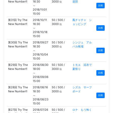
New Number!!
16:30
3000
道部
位
～
比較
2018/11/01
15:00
第31回 Try The
2018/10/11
50 / 500 /
鳳チャチャ シ
New Number!!
16:30
3000
ョッピング
位
～
比較
2018/10/18
15:00
第30回 Try The
2018/09/27
50 / 500 /
シンジュ アル
New Number!!
16:30
3000
パカ牧場
位
～
比較
2018/10/04
15:00
第29回 Try The
2018/08/30
50 / 500 /
トモエ 浴衣で
New Number!!
18:00
3000
夏祭り
位
～
比較
2018/09/06
15:00
第28回 Try The
2018/08/16
50 / 500 /
シズカ サーフ
New Number!!
16:30
3000
ボード
位
～
比較
2018/08/23
15:00
第27回 Try The
2018/07/26
50 / 500 /
ロナ もう怖く