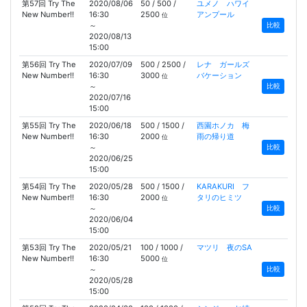
第57回 Try The
2020/08/06
50 / 500 /
ユメノ ハワイ
New Number!!
16:30
2500
アンプール
位
～
比較
2020/08/13
15:00
第56回 Try The
2020/07/09
500 / 2500 /
レナ ガールズ
New Number!!
16:30
3000
バケーション
位
～
比較
2020/07/16
15:00
第55回 Try The
2020/06/18
500 / 1500 /
西園ホノカ 梅
New Number!!
16:30
2000
雨の帰り道
位
～
比較
2020/06/25
15:00
第54回 Try The
2020/05/28
500 / 1500 /
KARAKURI フ
New Number!!
16:30
2000
タリのヒミツ
位
～
比較
2020/06/04
15:00
第53回 Try The
2020/05/21
100 / 1000 /
マツリ 夜のSA
New Number!!
16:30
5000
位
～
比較
2020/05/28
15:00