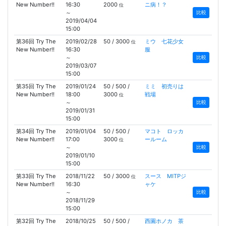
New Number!!
16:30
2000
ニ病！？
位
～
比較
2019/04/04
15:00
第36回 Try The
2019/02/28
50 / 3000
ミウ 七花少女
位
New Number!!
16:30
服
～
比較
2019/03/07
15:00
第35回 Try The
2019/01/24
50 / 500 /
ミミ 初売りは
New Number!!
18:00
3000
戦場
位
～
比較
2019/01/31
15:00
第34回 Try The
2019/01/04
50 / 500 /
マコト ロッカ
New Number!!
17:00
3000
ールーム
位
～
比較
2019/01/10
15:00
第33回 Try The
2018/11/22
50 / 3000
スース MITPジ
位
New Number!!
16:30
ャケ
～
比較
2018/11/29
15:00
第32回 Try The
2018/10/25
50 / 500 /
西園ホノカ 茶