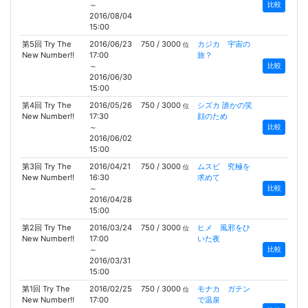
～
比較
2016/08/04
15:00
第5回 Try The
2016/06/23
750 / 3000
カジカ 宇宙の
位
New Number!!
17:00
旅？
～
比較
2016/06/30
15:00
第4回 Try The
2016/05/26
750 / 3000
シズカ 誰かの笑
位
New Number!!
17:30
顔のため
～
比較
2016/06/02
15:00
第3回 Try The
2016/04/21
750 / 3000
ムスビ 究極を
位
New Number!!
16:30
求めて
～
比較
2016/04/28
15:00
第2回 Try The
2016/03/24
750 / 3000
ヒメ 風邪をひ
位
New Number!!
17:00
いた夜
～
比較
2016/03/31
15:00
第1回 Try The
2016/02/25
750 / 3000
モナカ ガテン
位
New Number!!
17:00
で温泉