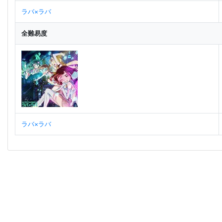
ラバ×ラバ
全難易度
ラバ×ラバ