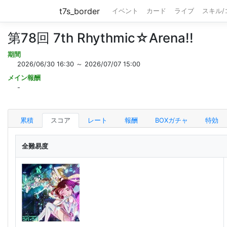
t7s_border
イベント
カード
ライブ
スキル
第78回 7th Rhythmic☆Arena!!
期間
2026/06/30 16:30 ～ 2026/07/07 15:00
メイン報酬
-
累積
スコア
レート
報酬
BOXガチャ
特効
全難易度