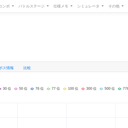
/コンボ
バトルステージ
仕様メモ
シミュレータ
その他
ボス情報
比較