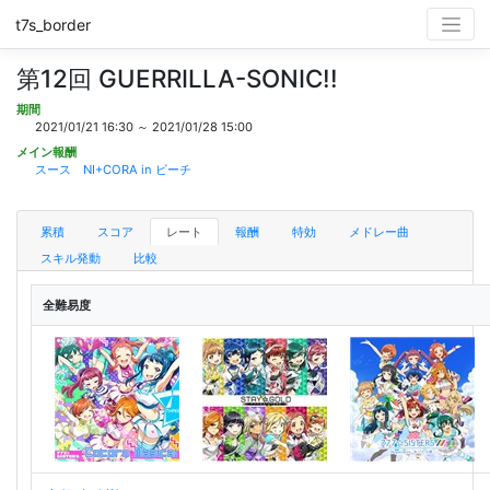
t7s_border
第12回 GUERRILLA-SONIC!!
期間
2021/01/21 16:30 ～ 2021/01/28 15:00
メイン報酬
スース NI+CORA in ビーチ
累積
スコア
レート
報酬
特効
メドレー曲
スキル発動
比較
全難易度